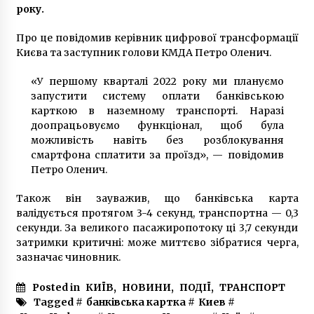
року.
10 років ago
Про це повідомив керівник цифрової трансформації
Києва та заступник голови КМДА Петро Оленич.
«У першому кварталі 2022 року ми плануємо
запустити систему оплати банківською
карткою в наземному транспорті. Наразі
доопрацьовуємо функціонал, щоб була
можливість навіть без розблокування
смартфона сплатити за проїзд», — повідомив
Петро Оленич.
Також він зауважив, що банківська карта
валідується протягом 3-4 секунд, транспортна — 0,3
секунди. За великого пасажиропотоку ці 3,7 секунди
затримки критичні: може миттєво зібратися черга,
зазначає чиновник.
Posted in
КИЇВ
,
НОВИНИ
,
ПОДІЇ
,
ТРАНСПОРТ
Tagged #
банківська картка
#
Киев
#