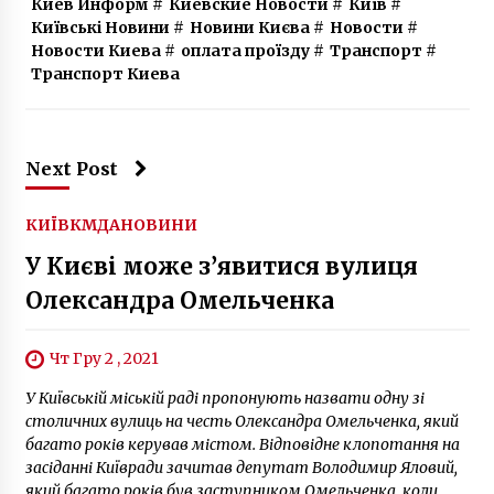
Киев Информ
#
Киевские Новости
#
Київ
#
Київські Новини
#
Новини Києва
#
Новости
#
Новости Киева
#
оплата проїзду
#
Транспорт
#
Транспорт Киева
Next Post
КИЇВ
КМДА
НОВИНИ
У Києві може з’явитися вулиця
Олександра Омельченка
Чт Гру 2 , 2021
У Київській міській раді пропонують назвати одну зі
столичних вулиць на честь Олександра Омельченка, який
багато років керував містом. Відповідне клопотання на
засіданні Київради зачитав депутат Володимир Яловий,
який багато років був заступником Омельченка, коли