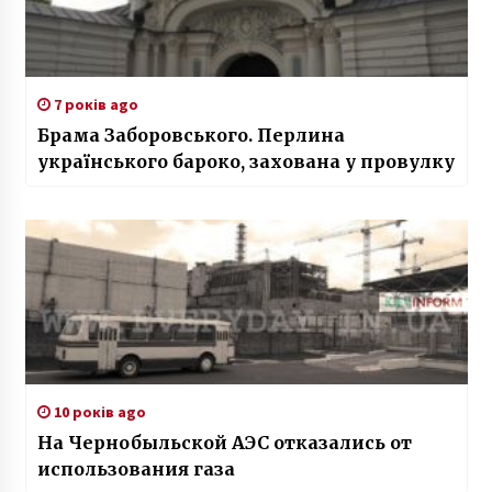
7 років ago
Брама Заборовського. Перлина
українського бароко, захована у провулку
10 років ago
На Чернобыльской АЭС отказались от
использования газа