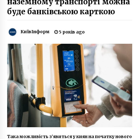
наземному транспорті можна
буде банківською карткою
Осінь розпочалась з рекорду: ніч на 1 вересня
– найтепліша за 140 років
6 років ago
КиївІнформ
5 років ago
Втрачений Київ. Історія першого “СПА” міста
7 років ago
У Міністерстві оборони розповіли про
кількість російських військ на кордоні з
Україною
5 років ago
Набережную возле Дарницкого моста
превратили в помойку (ФОТО)
10 років ago
На улице Заболотного автомобиль насмерть
Така можливість з’явиться у киян на початку нового
сбил пешехода