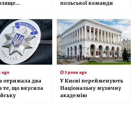
оляще
польської команди
заною біля
ту
в ago
3 роки ago
а отримала два
У Києві перейменують
а те, що вкусила
Національну музичну
ейську
академію