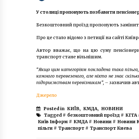
6 років ago
У столиці пропонують позбавити пенсіонер
Школи Києва повністю перейдут
на електронні журнали, – КМДА
Безкоштовний проїзд пропонують замінити
6 років ago
Про це стало відомо з петиції на сайті Київр
У Солом’янському районі чолові
Автор вважає, що на цю суму пенсіонери
знайшли в шахті ліфта
транспорт стане вільнішим.
6 років ago
“Якщо цим категоріям покладена така пільга,
кожного перевезеного, але ніхто не знає скільк
підприємствам перевізникам”, – з
азначив авт
Джерело
Posted in
КИЇВ
,
КМДА
,
НОВИНИ
Tagged #
безкоштовний проїзд
#
КГГА
Київ Інформ
#
КМДА
#
Новини
#
Новини 
пільги
#
Транспорт
#
Транспорт Киева