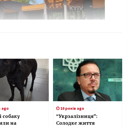
в ago
10 років ago
і собаку
“Укрзалізниця”:
или на
Солодке життя