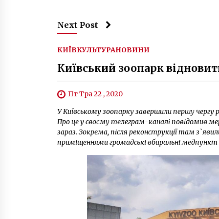
Next Post
КИЇВ
КУЛЬТУРА
НОВИНИ
Київський зоопарк відновить
Пт Тра 22 , 2020
У Київському зоопарку завершили першу чергу р
Про це у своєму телеграм-каналі повідомив мер 
зараз. Зокрема, після реконструкції там з`явил
приміщеннями громадські вбиральні медпункт с