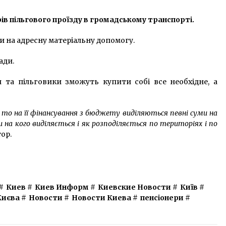
7 років ago
ів пільгового проїзду в громадському транспорті.
ь
Дівчина зникла в Ірпені більше
двох тижнів тому
 на адресну матеріальну допомогу.
7 років ago
ади.
ка
Будівництво №1: надсекретне
 та пільговики зможуть купити собі все необхідне, а
“Сталінське метро” в Києві
8 років ago
 то на її фінансування з бюджету виділяються певні суми на
и на кого виділяється і як розподіляється по територіях і по
ор.
#
Киев
#
Киев Информ
#
Киевские Новости
#
Київ
#
Києва
#
Новости
#
Новости Киева
#
пенсіонери
#