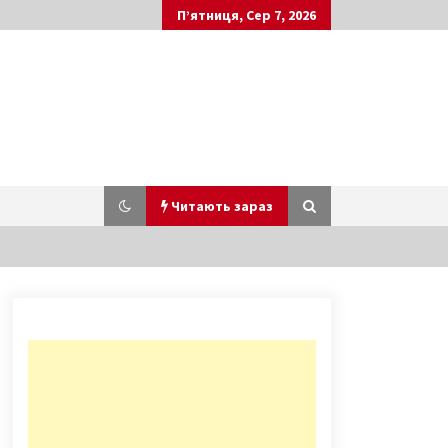
П’ятниця, Сер 7, 2026
Читають зараз
Скільки коштує перевезення
м’яких меблів і від чого це
залежить?
1 рік ago
На улице Коцюбинского открыли
новый музей