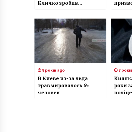
Кличко зробив
призв
звернення
прив’я
марке
8 років ago
7 рокі
В Киеве из-за льда
Киянк
травмировалось 65
роки з
человек
поліц