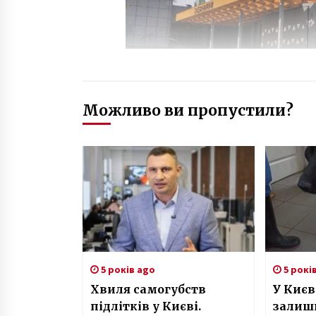
Можливо ви пропустили?
5 років ago
5 рокі
Хвиля самогубств
У Києв
підлітків у Києві.
залиш