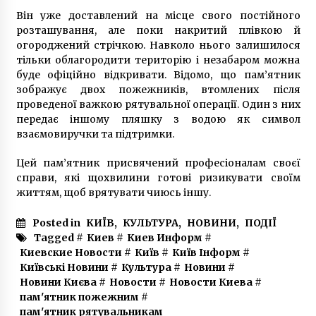
чергу, треба зробити це ще раз
Він уже доставлений на місце свого постійного
9 років ago
розташування, але поки накритий плівкою й
огороджений стрічкою. Навколо нього залишилося
У Києві вночі горіла нарколабораторія
тільки облагородити територію і незабаром можна
5 років ago
буде офіційно відкривати. Відомо, що пам’ятник
зображує двох пожежників, втомлених після
проведеної важкою рятувальної операції. Один з них
передає іншому пляшку з водою як символ
У Києві водій накинувся на пішоходів, що
“надто повільно” переходили дорогу
взаємовиручки та підтримки.
6 років ago
Цей пам’ятник присвячений професіоналам своєї
справи, які щохвилини готові ризикувати своїм
12-24 лютого частково обмежать рух
життям, щоб врятувати чиюсь іншу.
транспорту на мосту ім. Є. Патона у
напрямку Дніпровської набережної
Posted in
КИЇВ
,
КУЛЬТУРА
,
НОВИНИ
,
ПОДІЇ
7 років ago
Tagged #
Киев
#
Киев Информ
#
Киевские Новости
#
Київ
#
Київ Інформ
#
1980 споживачів залишаться без гарячої
води через борги
Київські Новини
#
Культура
#
Новини
#
9 років ago
Новини Києва
#
Новости
#
Новости Киева
#
пам'ятник пожежним
#
пам'ятник рятувальникам