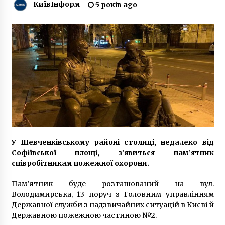
КиївІнформ
5 років ago
6 років ago
У Кличко объяснили, почему запретили
продажу алкоголя ночью
10 років ago
У Києві трагічно помер журналіст “Фокуса”
Святослав Секун
7 років ago
Киевсовет предоставил статус сквера еще
шести земельным участкам
У Шевченківському районі столиці, недалеко від
10 років ago
Софіївської площі, з’явиться пам’ятник
співробітникам пожежної охорони.
В Киеве россиянин убил 42-летнюю женщину
(Видео)
Пам’ятник буде розташований на вул.
10 років ago
Володимирська, 13 поруч з Головним управлінням
Державної служби з надзвичайних ситуацій в Києві й
Державною пожежною частиною №2.
Батькам, які записували дітей в електронну