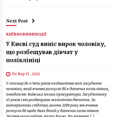
Окупанти продовжують депортацію
українських дітей з ТОТ на територію РФ
2 роки ago
Next Post
КИЇВ
НОВИНИ
ПОДІЇ
У Києві суд виніс вирок чоловіку,
що розбещував дівчат у
поліклініці
Пт Вер 17 , 2021
У столиці до п’яти років позбавлення волі засуджено
чоловіка, який вчиняв розпусні дії в дитячих поліклініках,
повідомляє Київська міська прокуратура. Засудженому
45 років і він розбещував малолітніх дівчаток. За
матеріалами слідства, восени 2019 року він вчинив
розпусні дії щодо двох дітей у дитячих поліклініках
Деснянського району міста Києва. На момент […]