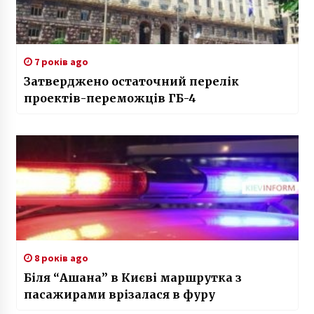
7 років ago
Затверджено остаточний перелік
проектів-переможців ГБ-4
8 років ago
Біля “Ашана” в Києві маршрутка з
пасажирами врізалася в фуру