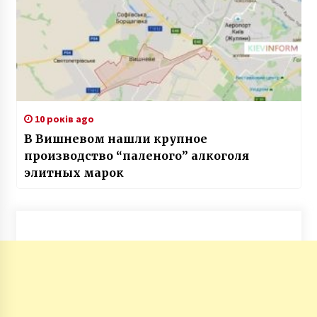
10 років ago
В Вишневом нашли крупное
производство “паленого” алкоголя
элитных марок