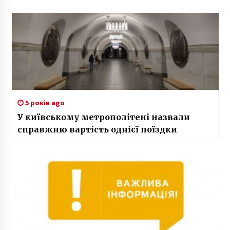
5 років ago
У київському метрополітені назвали
справжню вартість однієї поїздки