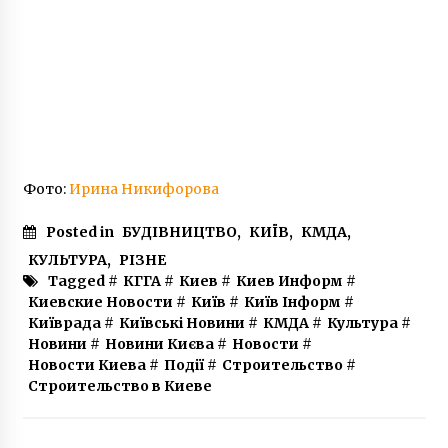
знамениті квартиранти
8 років ago
Фото:
Ирина Никифорова
Posted in
БУДІВНИЦТВО
,
КИЇВ
,
КМДА
,
КУЛЬТУРА
,
РІЗНЕ
Tagged #
КГГА
#
Киев
#
Киев Информ
#
Киевские Новости
#
Київ
#
Київ Інформ
#
Київрада
#
Київські Новини
#
КМДА
#
Культура
#
Новини
#
Новини Києва
#
Новости
#
Новости Киева
#
Події
#
Строительство
#
Строительство в Киеве