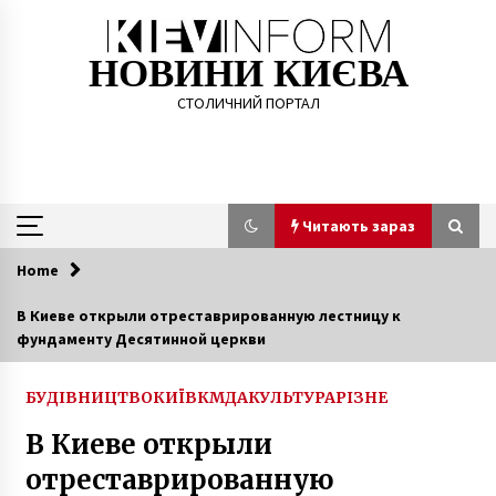
Skip
to
content
НОВИНИ КИЄВА
СТОЛИЧНИЙ ПОРТАЛ
Читають зараз
Home
Читають зараз
В Киеве открыли отреставрированную лестницу к
фундаменту Десятинной церкви
Під скляним мостом у Києві хочуть
побудувати готель
6 років ago
БУДІВНИЦТВО
КИЇВ
КМДА
КУЛЬТУРА
РІЗНЕ
В Киеве открыли
У Києві оголошено архітектурний конкурс на
ревіталізацію прибережної території річки
отреставрированную
Либідь