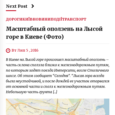
Next Post
ДОРОГИ
КИЇВ
НОВИНИ
ПОДІЇ
ТРАНСПОРТ
Масштабный оползень на Лысой
горе в Киеве (Фото)
Вт Лип 5 , 2016
В Киеве на Лысой горе произошел масштабный оползень –
часть склона сползла близко к железнодорожным путям,
по которым ходят поезда Интерсити, возле Столичного
шоссе. Об этом сообщает “Сегодня“. “Лысая гора всегда
была неустойчивой, и после дождей ее участок оторвался
от основной части и сполз к железнодорожным путям.
Небольшую часть грунта […]