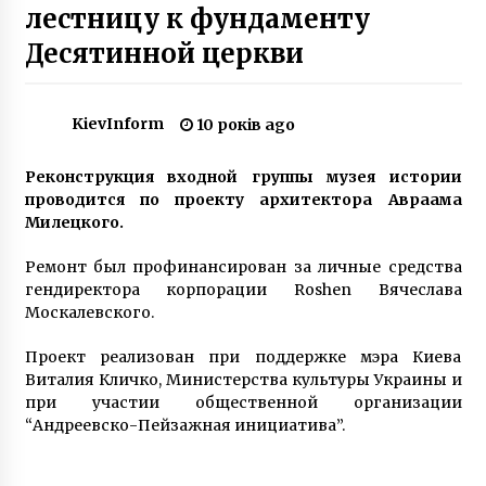
лестницу к фундаменту
9 років ago
Десятинной церкви
ГПУ пытается закрыть уголовное дело
против столичных рейдеров
8 років ago
KievInform
10 років ago
УВАГА! Київ накриє туман, видимість буде
Реконструкция входной группы музея истории
мінімальна
проводится по проекту архитектора Авраама
5 років ago
Милецкого.
На проспекте Лобановского
Ремонт был профинансирован за личные средства
отреставрировали сквер (Фото)
гендиректора корпорации Roshen Вячеслава
10 років ago
Москалевского.
Проект реализован при поддержке мэра Киева
ЧП в Соломенском районе.
Разгерметизировалась незаконная газовая
Виталия Кличко, Министерства культуры Украины и
заправка (Фото)
при участии общественной организации
10 років ago
“Андреевско-Пейзажная инициатива”.
У Києві водій застрелив собаку жінки, яка
«дуже повільно» переходила дорогу