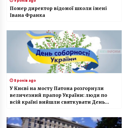
9 років ago
Помер директор відомої школи імені
Івана Франка
8 років ago
У Києві на мосту Патона розгорнули
величезний прапор України: люди по
всій країні вийшли святкувати День
Соборності