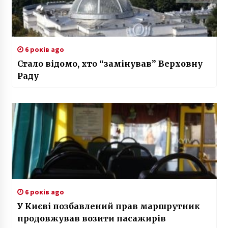
6 років ago
Стало відомо, хто “замінував” Верховну
Раду
6 років ago
У Києві позбавлений прав маршрутник
продовжував возити пасажирів