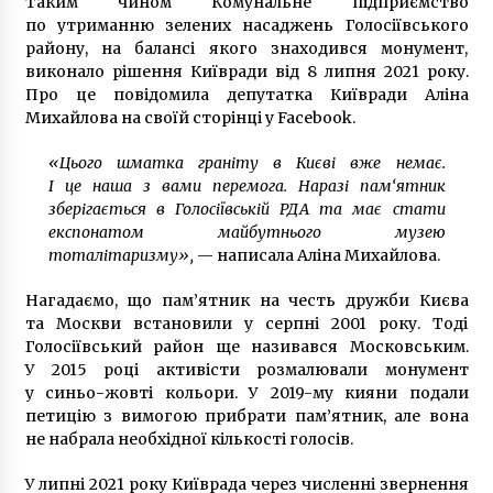
Таким чином Комунальне підприємство
9 років ago
по утриманню зелених насаджень Голосіївського
району, на балансі якого знаходився монумент,
виконало рішення Київради від 8 липня 2021 року.
Про це повідомила депутатка Київради Аліна
Михайлова на своїй сторінці у Facebook.
«Цього шматка граніту в Києві вже немає.
І це наша з вами перемога. Наразі пам‘ятник
зберігається в Голосіївській РДА та має стати
експонатом майбутнього музею
тоталітаризму»,
— написала Аліна Михайлова.
Нагадаємо, що пам’ятник на честь дружби Києва
та Москви встановили у серпні 2001 року. Тоді
Голосіївський район ще називався Московським.
У 2015 році активісти розмалювали монумент
у синьо-жовті кольори. У 2019-му кияни подали
петицію з вимогою прибрати пам’ятник, але вона
не набрала необхідної кількості голосів.
У липні 2021 року Київрада через численні звернення