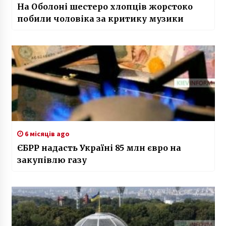
На Оболоні шестеро хлопців жорстоко
побили чоловіка за критику музики
6 місяців ago
ЄБРР надасть Україні 85 млн євро на
закупівлю газу