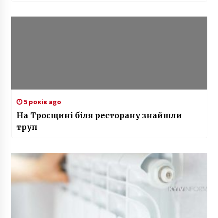
5 років ago
На Троєщині біля ресторану знайшли
труп