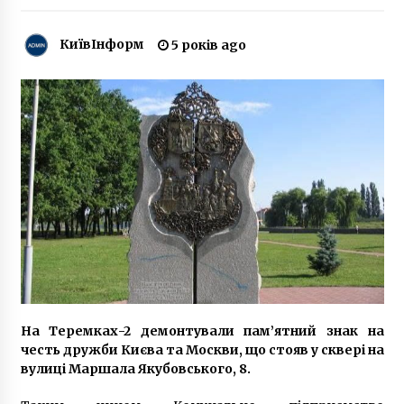
6 років ago
КиївІнформ
5 років ago
Важка історія занедбаного лицарського
замку під охороною в сердці Києва
8 років ago
У Києві “поліцейські” викрали двох дівчат:
оголошений план “перехоплення”, – ЗМІ
8 років ago
Стало відомо, як столиця святкуватиме День
Конституції
7 років ago
У Києві затримали водія зі смертельною
дозою алкоголю в крові
На Теремках-2 демонтували пам’ятний знак на
7 років ago
честь дружби Києва та Москви, що стояв у сквері на
вулиці Маршала Якубовського, 8.
Будинок навпроти Софії перетворять на 10-
поверховий торгово-офісний центр?