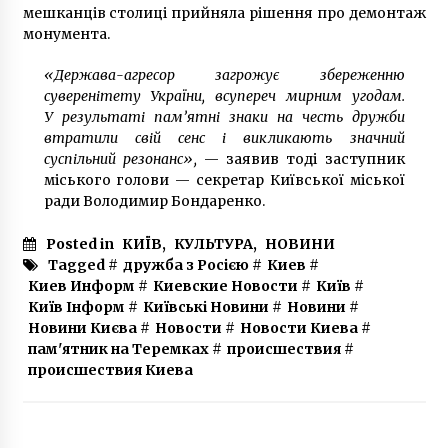
мешканців столиці прийняла рішення про демонтаж
монумента.
«Держава-агресор загрожує збереженню
суверенітету України, всупереч мирним угодам.
У результаті пам’ятні знаки на честь дружби
втратили свій сенс і викликають значний
суспільний резонанс»,
— заявив тоді заступник
міського голови — секретар Київської міської
ради Володимир Бондаренко.
Posted in
КИЇВ
,
КУЛЬТУРА
,
НОВИНИ
Tagged #
дружба з Росією
#
Киев
#
Киев Информ
#
Киевские Новости
#
Київ
#
Київ Інформ
#
Київські Новини
#
Новини
#
Новини Києва
#
Новости
#
Новости Киева
#
пам'ятник на Теремках
#
происшествия
#
происшествия Киева