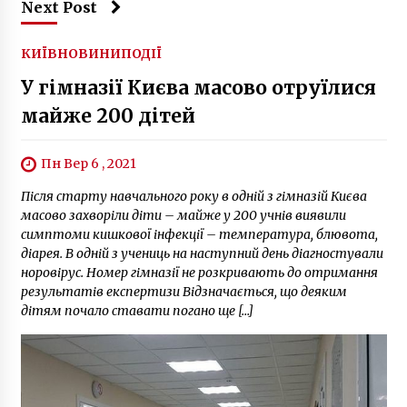
Next Post
КИЇВ
НОВИНИ
ПОДІЇ
У гімназії Києва масово отруїлися
майже 200 дітей
Пн Вер 6 , 2021
Після старту навчального року в одній з гімназій Києва
масово захворіли діти – майже у 200 учнів виявили
симптоми кишкової інфекції – температура, блювота,
діарея. В одній з учениць на наступний день діагностували
норовірус. Номер гімназії не розкривають до отримання
результатів експертизи Відзначається, що деяким
дітям почало ставати погано ще […]