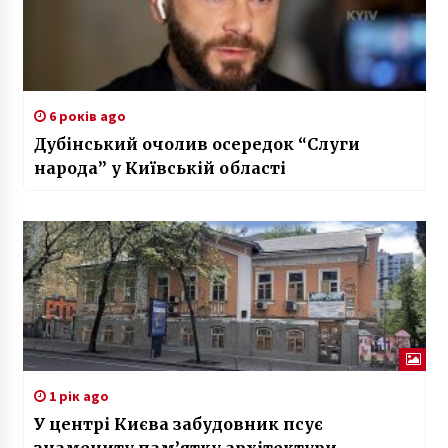
6 років ago
Дубінський очолив осередок “Слуги
народа” у Київській області
1 рік ago
У центрі Києва забудовник псує
знамениту пам’ятку архітектури