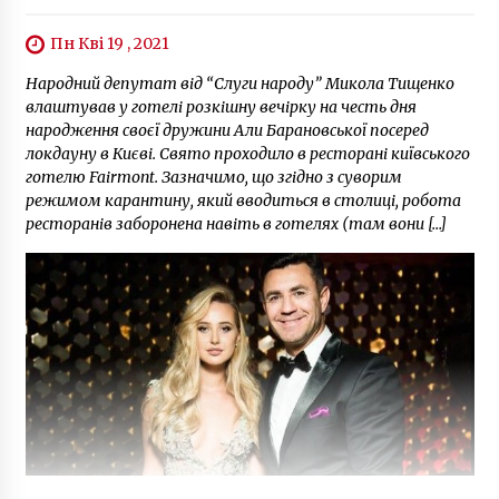
Пн Кві 19 , 2021
Народний депутат від “Слуги народу” Микола Тищенко
влаштував у готелі розкішну вечірку на честь дня
народження своєї дружини Али Барановської посеред
локдауну в Києві. Свято проходило в ресторані київського
готелю Fairmont. Зазначимо, що згідно з суворим
режимом карантину, який вводиться в столиці, робота
ресторанів заборонена навіть в готелях (там вони […]