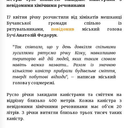
7 років ago
невідомими хімічними речовинами
17 квітня річку розчистили від хімікатів мешканці
Бучанської громади спільно із
рятувальниками,
повідомив
міський голова
Бучі
Анатолій Федорук
.
“
Так співпало, що у день довкілля спільними
зусиллями рятуємо річку Кізку, навколишню
територію від дій людей, яких таким словом
навіть важко назвати… Разом із значною
кількістю каністр прибрали будівельне сміття,
тверді побутові відходи
“, – написав міський
голова у соцмережі.
Русло річки закидали каністрами та сміттям на
відрізку близько 400 метрів. Кожна каністра з
невідомими хімічними речовинами має об’єм 20
літрів. З річки витягли близько трьох тисяч таких
каністр.