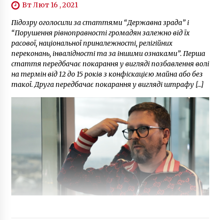
Вт Лют 16 , 2021
Підозру оголосили за статтями “Державна зрада” і
“Порушення рівноправності громадян залежно від їх
расової, національної приналежності, релігійних
переконань, інвалідності та за іншими ознаками”. Перша
стаття передбачає покарання у вигляді позбавлення волі
на термін від 12 до 15 років з конфіскацією майна або без
такої. Друга передбачає покарання у вигляді штрафу […]