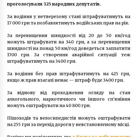
проголосували 325 народних депутатів.
6 років ago
За водіння у нетверезому стані штрафуватимуть на
17 000 грн та позбавлятимуть водійських прав на рік.
За перевищення швидкості від 20 до 50 км/год
можуть штрафувати на 340 грн, а за перевищення
швидкості на понад 50 км/год доведеться заплатити
1700 грн. За створення аварійної ситуації теж
штрафуватимуть на 3400 грн.
За водіння без прав штрафуватимуть на 425 грн,
якщо ж прав взагалі немає — штраф буде 3400 грн.
За відмову від проходження огляду на стан
алкогольного, наркотичного чи іншого сп’яніння
можуть оштрафувати на 40 800 грн.
Пішоходів та велосипедистів можуть оштрафувати
на 255 грн за перехід дороги у невстановленому місці.
Раніше ми повідомляли, що
з Києва за добу вивезли