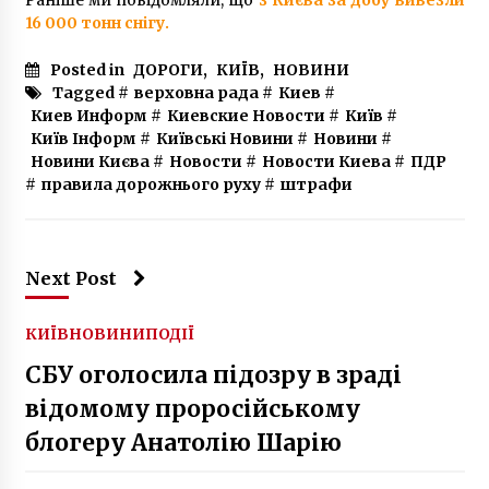
16 000 тонн снігу.
Posted in
ДОРОГИ
,
КИЇВ
,
НОВИНИ
Tagged #
верховна рада
#
Киев
#
Киев Информ
#
Киевские Новости
#
Київ
#
Київ Інформ
#
Київські Новини
#
Новини
#
Новини Києва
#
Новости
#
Новости Киева
#
ПДР
#
правила дорожнього руху
#
штрафи
Next Post
КИЇВ
НОВИНИ
ПОДІЇ
СБУ оголосила підозру в зраді
відомому проросійському
блогеру Анатолію Шарію