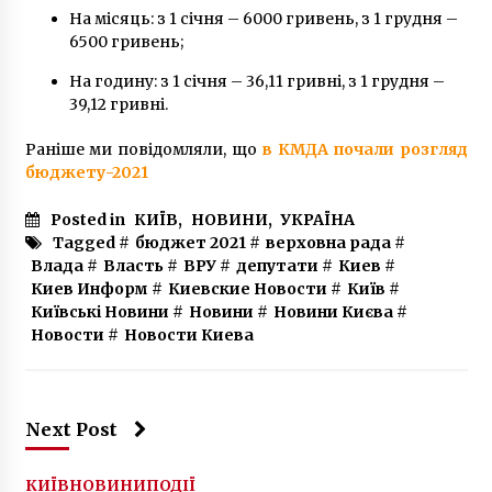
На місяць: з 1 січня – 6000 гривень, з 1 грудня –
6500 гривень;
На годину: з 1 січня – 36,11 гривні, з 1 грудня –
39,12 гривні.
Раніше ми повідомляли, що
в КМДА почали розгляд
бюджету-2021
Posted in
КИЇВ
,
НОВИНИ
,
УКРАЇНА
Tagged #
бюджет 2021
#
верховна рада
#
Влада
#
Власть
#
ВРУ
#
депутати
#
Киев
#
Киев Информ
#
Киевские Новости
#
Київ
#
Київські Новини
#
Новини
#
Новини Києва
#
Новости
#
Новости Киева
Next Post
КИЇВ
НОВИНИ
ПОДІЇ