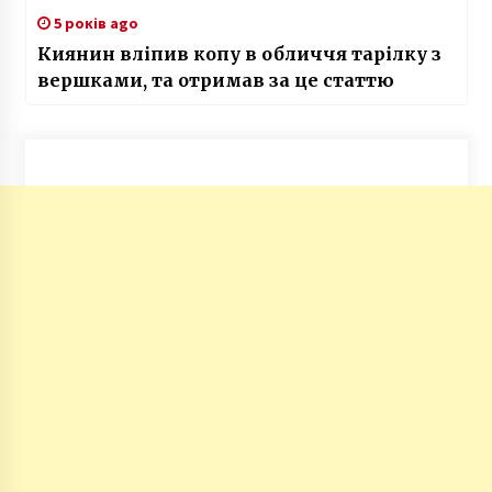
5 років ago
Киянин вліпив копу в обличчя тарілку з
вершками, та отримав за це статтю