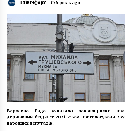
6 років ago
КиївІнформ
6 років ago
Земельна комісія Київради проголосувала за
забудову Чкалівського скверу
6 років ago
У КМДА пропонують прийняти мораторій на
фінансування другорядних потреб
3 роки ago
В столиці викрили банду квартирних злодіїв,
яку створили поліцейські
6 років ago
В “Дії” скоро можна буде купувати та
продавати авто
5 років ago
Верховна Рада ухвалила законопроєкт про
державний бюджет-2021. «За» проголосували 289
народних депутатів.
Комітет Верховної Ради підтримав
законопроект про легалізацію медичного