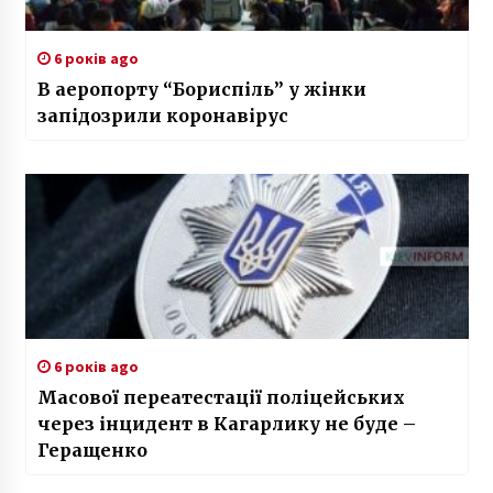
6 років ago
В аеропорту “Бориспіль” у жінки
запідозрили коронавірус
6 років ago
Масової переатестації поліцейських
через інцидент в Кагарлику не буде –
Геращенко