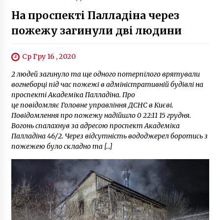
На проспекті Палладіна через
пожежу загинули дві людини
Ср Гру 16 , 2020
2 людей загинуло та ще одного потерпілого врятували
вогнеборці під час пожежі в адміністративній будівлі на
проспекті Академіка Палладіна. Про
це повідомляє Головне управління ДСНС в Києві.
Повідомлення про пожежу надійшло 0 22:11 15 грудня.
Вогонь спалахнув за адресою проспект Академіка
Палладіна 46/2. Через відсутність вододжерел боротись з
пожежею було складно та […]