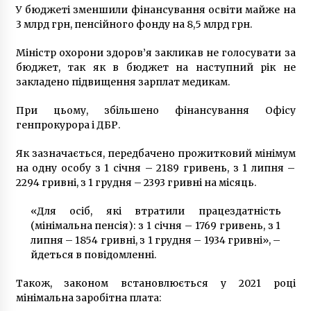
канабісу
У бюджеті зменшили фінансування освіти майже на
7 років ago
3 млрд грн, пенсійного фонду на 8,5 млрд грн.
Міністр охорони здоров’я закликав не голосувати за
бюджет, так як в бюджет на наступний рік не
закладено підвищення зарплат медикам.
При цьому, збільшено фінансування Офісу
генпрокурора і ДБР.
Як зазначається, передбачено прожитковий мінімум
на одну особу з 1 січня – 2189 гривень, з 1 липня –
2294 гривні, з 1 грудня – 2393 гривні на місяць.
«Для осіб, які втратили працездатність
(мінімальна пенсія): з 1 січня – 1769 гривень, з 1
липня – 1854 гривні, з 1 грудня – 1934 гривні», –
йдеться в повідомленні.
Також, законом встановлюється у 2021 році
мінімальна заробітна плата: