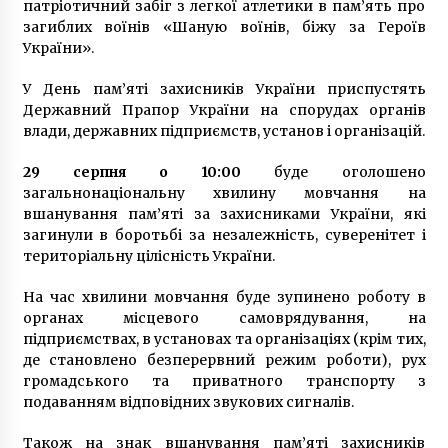
патріотичний забіг з легкої атлетики в пам’ять про
загиблих воїнів «Шаную воїнів, біжу за Героїв
України».
У День пам’яті захисників України приспустять
Державний Прапор України на спорудах органів
влади, державних підприємств, установ і організацій.
29 серпня о 10:00
буде оголошено
загальнонаціональну хвилину мовчання на
вшанування пам’яті за захисниками України, які
загинули в боротьбі за незалежність, суверенітет і
територіальну цілісність України.
На час хвилини мовчання буде зупинено роботу в
органах місцевого самоврядування, на
підприємствах, в установах та організаціях (крім тих,
де становлено безперервний режим роботи), рух
громадського та приватного транспорту з
подаванням відповідних звукових сигналів.
Також на знак вшанування пам’яті захисників