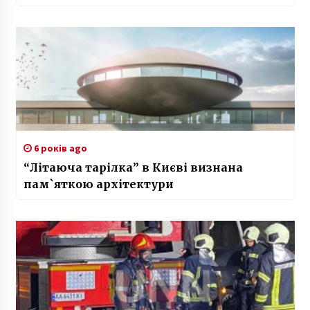
6 років ago
“Літаюча тарілка” в Києві визнана
пам`яткою архітектури