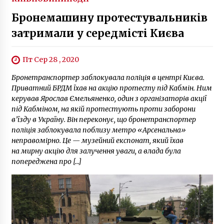
Бронемашину протестувальників
затримали у середмісті Києва
Пт Сер 28 , 2020
Бронетранспортер заблокувала поліція в центрі Києва.
Приватний БРДМ їхав на акцію протесту під Кабмін. Ним
керував Ярослав Ємельяненко, один з організаторів акції
під Кабміном, на якій протестують проти заборони
в’їзду в Україну. Він переконує, що бронетранспортер
поліція заблокувала поблизу метро «Арсенальна»
неправомірно. Це — музейний експонат, який їхав
на мирну акцію для залучення уваги, а влада була
попереджена про […]