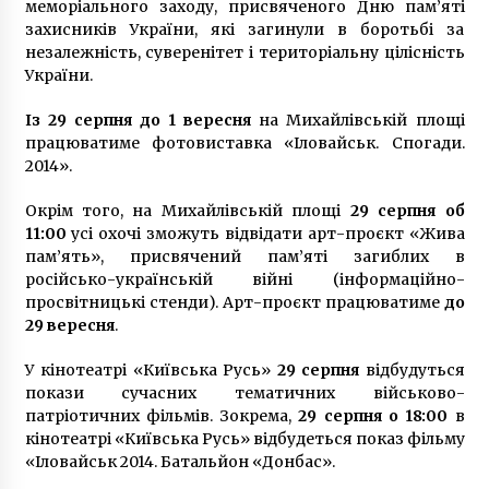
меморіального заходу, присвяченого Дню пам’яті
6 років ago
захисників України, які загинули в боротьбі за
незалежність, суверенітет і територіальну цілісність
України.
Із 29 серпня до 1 вересня
на Михайлівській площі
працюватиме фотовиставка «Іловайськ. Спогади.
2014».
Окрім того, на Михайлівській площі
29 серпня об
11:00
усі охочі зможуть відвідати арт-проєкт «Жива
пам’ять», присвячений пам’яті загиблих в
російсько-українській війні (інформаційно-
просвітницькі стенди). Арт-проєкт працюватиме
до
29 вересня
.
У кінотеатрі «Київська Русь»
29 серпня
відбудуться
покази сучасних тематичних військово-
патріотичних фільмів. Зокрема,
29 серпня о 18:00
в
кінотеатрі «Київська Русь» відбудеться показ фільму
«Іловайськ 2014. Батальйон «Донбас».