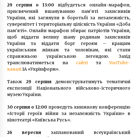
29 серпня о 13:00
відбудеться онлайн-марафон,
присвячений вшануванню пам’яті захисників
України, які загинули в боротьбі за незалежність,
суверенітет і територіальну цілісність України «Доба
пам’яті». Онлайн марафон збирає патріотів України,
щоб віддати велику шану родинам захисників
України та віддати борг героям – кращим
українським жінкам та чоловікам, які стали
справжньою українською легендою. Захід
транслюватиметься на
сайті
та
YouTube-
каналі
ІА «Укрінформ».
Також
29 серпня
демонструватимуть тематичні
експозиції Національного військово-історичного
музею України.
30 серпня
о 12:00
проведуть книжкову конференцію
«Історії героїв війни за незалежність України» в
кінотеатрі «Київська Русь».
26 вересня
запланований всеукраїнський