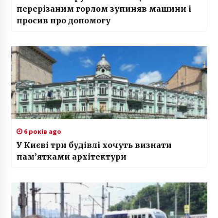
перерізаним горлом зупиняв машини і
просив про допомогу
6 років ago
У Києві три будівлі хочуть визнати
пам’ятками архітектури