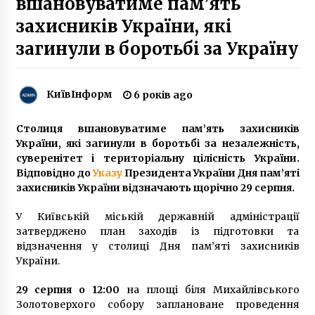
вшановуватиме пам’ять
7 років ago
захисників України, які
В Україні дозволили щеплення дітей віком від
загинули в боротьбі за Україну
12 років, а також ревакцинацію дорослих.
5 років ago
КиївІнформ
6 років ago
Історія про незаконно зруйнований дім
Михайла Миклухо-Маклая (ФОТО)
Столиця вшановуватиме пам’ять захисників
7 років ago
України, які загинули в боротьбі за незалежність,
суверенітет і територіальну цілісність України.
Переможниця Євробачення презентувала
Відповідно до
Указу
Президента України Дня пам’яті
кліп, знятий в столиці України (ВІДЕО)
захисників України відзначають щорічно 29 серпня.
8 років ago
У Київській міській державній адміністрації
затверджено план заходів із підготовки та
У Чорнобильській зоні через пожежі
перекрито два КПП, евакуйовано селище
відзначення у столиці Дня пам’яті захисників
6 років ago
України.
29 серпня о 12:00
на площі біля Михайлівського
В столиці викрили банду квартирних злодіїв,
Золотоверхого собору заплановане проведення
яку створили поліцейські