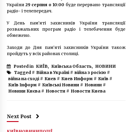
України
29 серпня о 10:00
буде перервано трансляції
радіо- і телепередач.
У День пам’яті захисників України трансляції
розважальних програм радіо і телебачення буде
обмежено.
Заходи до Дня пам’яті захисників України також
пройдуть у всіх районах столиці.
Posted in
КИЇВ
,
Київська Область
,
НОВИНИ
Tagged #
Війна в Україні
#
війна з росією
#
війна на сході
#
Киев
#
Киев Информ
#
Київ
#
Київ Інформ
#
Київські Новини
#
Новини
#
Новини Києва
#
Новости
#
Новости Киева
Next Post
КИЇВ
НОВИНИ
ПОДІЇ