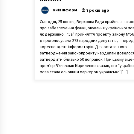
КиївІнформ
7 років ago
Сьогодні, 25 квітня, Верховна Рада прийняла зако
про забезпечення функціонування української мо
як державної. “За” прийняття проекту закону №56
д проголосували 278 народних депутатів, – перед
кореспондент інформаторів. Для остаточного
затвердження законопроекту нардепам довелос
затвердити близько 50 поправок. При цьому віце-
прем’єр В’ячеслав Кириленко сказав, що “українс
мова стала основним маркером української […]