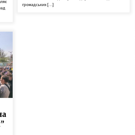
мляє
громадських […]
над
на
”