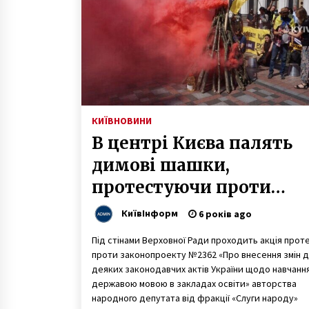
9 років ago
У Києві зафіксовано різкий спала
грипу
7 років ago
Спецтехніка для ландшафтного
дизайну: особливості вибору
КИЇВ
НОВИНИ
2 роки ago
В центрі Києва палять
димові шашки,
протестуючи проти
законопроекту
КиївІнформ
6 років ago
Бужанського (ФОТО)
Під стінами Верховної Ради проходить акція прот
проти законопроекту №2362 «Про внесення змін 
деяких законодавчих актів України щодо навчанн
державою мовою в закладах освіти» авторства
народного депутата від фракції «Слуги народу»