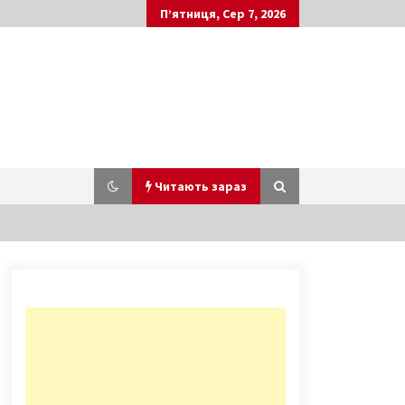
П’ятниця, Сер 7, 2026
Читають зараз
В Киеве изменятся цены за проезд
в городской электричке
10 років ago
По Києву розвішують новорічну
ілюмінацію