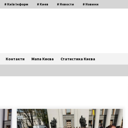
# Київ Інформ
# Киев
# Новости
# Новини
Контакти
Мапа Києва
Статистика Києва
В Києві патрульний застрелив
бійцівського пса, якого нацькував
на нього відвідувач магазину
7 років ago
Названо найнебезпечніший район
столиці