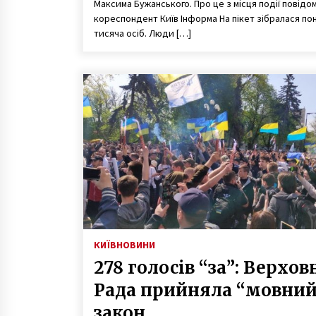
Максима Бужанського. Про це з місця події повідо
кореспондент Київ Інформа На пікет зібралася по
тисяча осіб. Люди […]
КИЇВ
НОВИНИ
278 голосів “за”: Верхов
Рада прийняла “мовний
закон