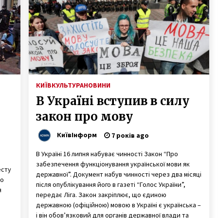
8 років ago
х
Рекордний хабар та незаконне
збагачення: в чому звинувачують
заступника начальника столичної
податкової
6 років ago
Вместо кинотеатра “Нивки”
построят ТРЦ
КИЇВ
КУЛЬТУРА
НОВИНИ
10 років ago
В Україні вступив в силу
закон про мову
КиївІнформ
7 років ago
В Україні 16 липня набуває чинності Закон “Про
забезпечення функціонування української мови як
есту
державної”. Документ набув чинності через два місяці
до
після опублікування його в газеті “Голос України”,
я
передає Ліга. Закон закріплює, що єдиною
державною (офіційною) мовою в Україні є українська –
і він обов’язковий для органів державної влади та