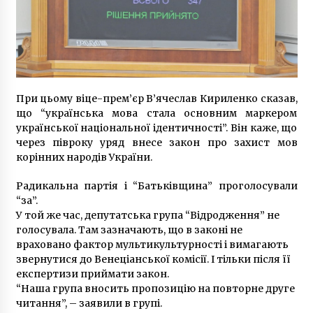
6 років ago
При цьому віце-прем’єр В’ячеслав Кириленко сказав,
що “українська мова стала основним маркером
української національної ідентичності”. Він каже, що
через півроку уряд внесе закон про захист мов
корінних народів України.
Радикальна партія і “Батьківщина” проголосували
“за”.
У той же час, депутатська група “Відродження” не
голосувала. Там зазначають, що в законі не
враховано фактор мультикультурності і вимагають
звернутися до Венеціанської комісії. І тільки після її
експертизи приймати закон.
“Наша група вносить пропозицію на повторне друге
читання”, – заявили в групі.