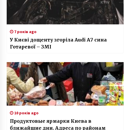
7 років ago
У Києві дощенту згоріла Audi А7 сина
Готаревої – ЗМІ
10 років ago
Продуктовые ярмарки Киева в
ближайшие дни. Адреса по районам