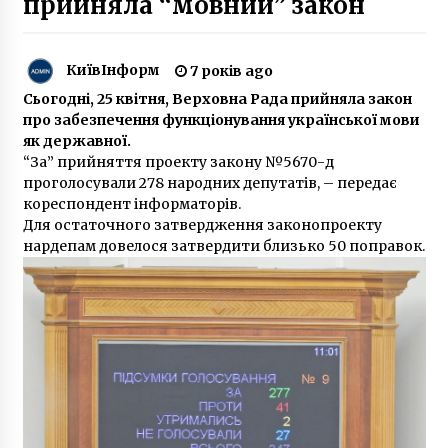
прийняла “мовний” закон
У метро будуть роздавати подарунки
маленьким киянам
КиївІнформ
7 років ago
6 років ago
Сьогодні, 25 квітня, Верховна Рада прийняла закон
про забезпечення функціонування української мови
Як у 1950-х роках будували проспект на
як державної.
лівому березі Києва: архівні фото
“За” прийняття проекту закону №5670-д
2 роки ago
проголосували 278 народних депутатів, – передає
кореспондент інформаторів.
Для остаточного затвердження законопроекту
Крищенко звернувся до СБУ з приводу
сепаратиста у лавах “Муніципальної
нардепам довелося затвердити близько 50 поправок.
охорони”
5 років ago
Прибирання будинку і котеджу в Києві:
особливості і ціни 2026
2 місяці ago
За рік у Чорнобильській зоні спіймали більш
ніж 400 нелегальних туристів