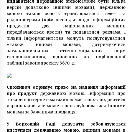
видаватися державною мовою
(може бути кілька
версій додатково іншими мовами), державною
мовою також мають транслюватися теле- та
радіопрограми (крім пісень; а щодо інформаційних
продуктів для національних меншин
передбачаються квоти) та подаватися реклама. І
тільки інформагентства можуть послуговуватися
«також іншими мовами, дотримуючись
загальновизнаних етично-моральних норм
слововживання», відповідно до порівняльної
таблиці законопроекту 5670-д.
Споживач отримує право на надання інформації
про продукт
державною мовою. Інформація про
товари в інтернет-магазинах має також подаватися
українською, але може також дублюватися іншими
мовами за бажанням продавця.
У Верховній Раді депутати зобов’язуються
виступати державною мовою
. Іншими мовами в