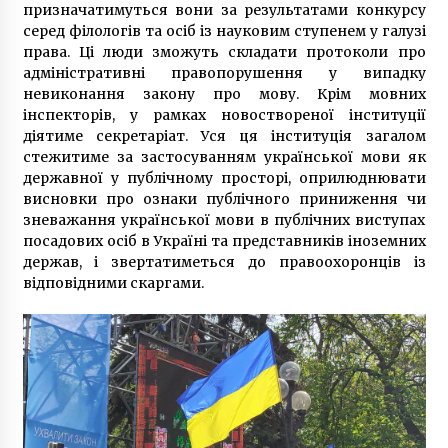
призначатимуться вони за результатами конкурсу
серед філологів та осіб із науковим ступенем у галузі
права. Ці люди зможуть складати протоколи про
адміністративні правопорушення у випадку
невиконання закону про мову. Крім мовних
інспекторів, у рамках новоствореної інституції
діятиме секретаріат. Уся ця інституція загалом
стежитиме за застосуванням української мови як
державної у публічному просторі, оприлюднювати
висновки про ознаки публічного приниження чи
зневажання української мови в публічних виступах
посадових осіб в Україні та представників іноземних
держав, і звертатиметься до правоохоронців із
відповідними скаргами.