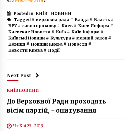
для
ИНФОРМАТОР
а
Posted in
КИЇВ
,
НОВИНИ
Tagged #
верховна рада
#
Влада
#
Власть
#
ВРУ
#
закон про мову
#
Киев
#
Киев Информ
#
Киевские Новости
#
Київ
#
Київ Інформ
#
Київські Новини
#
Культура
#
мовний закон
#
Новини
#
Новини Києва
#
Новости
#
Новости Киева
#
Події
Next Post
КИЇВ
НОВИНИ
До Верховної Ради проходять
вісім партій, - опитування
Чт Кві 25 , 2019