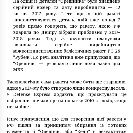
жінку, видуривши у неї 100 тисяч гривень.
На одній із деталей “Орешника” було знайдено
7 років ago
серійний номер та дату виробництва — 12
квітня 2017 року. І те що у цій ракеті
використовуються деталь, якій вже понад 7
років прямо говорить, що ракету, якою РФ
вдарила по Дніпру зібрали приблизно у 2017-
2018 роках. Тоді ж окупанти планували
розпочати серійне виробництво
міжконтинентальних балістичних ракет РС-26
“Рубеж”. До речі, аналітики вже припускали, що
“Орєшнік” — це всього лише нова назва цієї
МБК.
Таехнологічно сама ракета може бути ще старішою,
адже у 2017-му було створено лише конкретну деталь.
У Defense Express додають, що проєктувати це
озброєння почали ще на початку 2010-х років, якщо
не раніше.
Існує припущення, що для створення цієї ракети у
РФ пішли за принципом збирання із готових
елементів й “Орєшнік” або “Кедр” є результатом