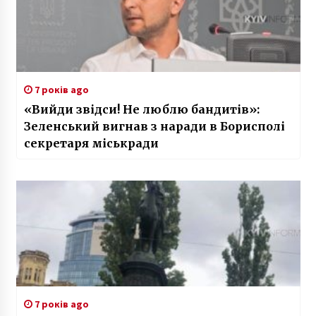
7 років ago
«Вийди звідси! Не люблю бандитів»:
Зеленський вигнав з наради в Борисполі
секретаря міськради
7 років ago