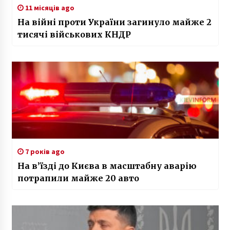
11 місяців ago
На війні проти України загинуло майже 2
тисячі військових КНДР
7 років ago
На в’їзді до Києва в масштабну аварію
потрапили майже 20 авто