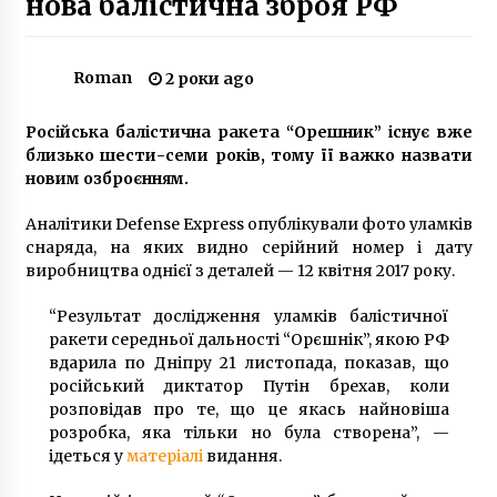
нова балістична зброя РФ
8 років ago
Владельцам квартир в “домах
Roman
2 роки ago
Войцеховского” советуют искать на зиму
резервное жилье
Російська балістична ракета “Орешник” існує вже
10 років ago
близько шести-семи років, тому її важко назвати
новим озброєнням.
Як виглядала Поштова площа у Києві понад
100 років тому: архівні фото
2 роки ago
Аналітики Defense Express опублікували фото уламків
снаряда, на яких видно серійний номер і дату
виробництва однієї з деталей — 12 квітня 2017 року.
Методы диагностики онкологии
4 роки ago
“Результат дослідження уламків балістичної
ракети середньої дальності “Орєшнік”, якою РФ
вдарила по Дніпру 21 листопада, показав, що
Поліцейські затримали іноземця, який вбив
російський диктатор Путін брехав, коли
киянина на Майдані Незалежності
розповідав про те, що це якась найновіша
6 років ago
розробка, яка тільки но була створена”, —
ідеться у
матеріалі
видання.
У Києві аферисти ввели в оману 80-річну