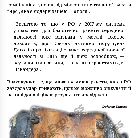
комбінації ступенів від міжконтинентальної ракети
“Ярс”, яка є модернізацією “Тополя”.
“Зрештою те, що у РФ у 2017-му система
управління для балістичної ракети середньої
дальності вже існувала у металі, вкотре
доводить, що Кремль активно порушував
Договір про ліквідацію ракет середньої та малої
дальності зі США ще й цією розробкою, —
зауважили аналітики, — а не лише ракетами для
“Іскандера”.
Враховуючи те, що аналіз уламків ракети, якою РФ
завдала удар тривають, цілком можливо очікувати й
на інші доволі цікаві результати досліджень.