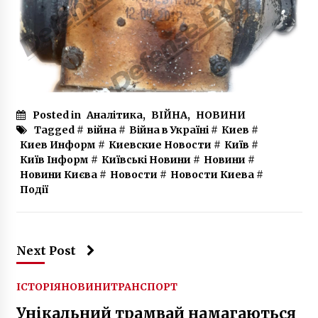
Posted in
Аналітика
,
ВІЙНА
,
НОВИНИ
Tagged #
війна
#
Війна в Україні
#
Киев
#
Киев Информ
#
Киевские Новости
#
Київ
#
Київ Інформ
#
Київські Новини
#
Новини
#
Новини Києва
#
Новости
#
Новости Киева
#
Події
Next Post
ІСТОРІЯ
НОВИНИ
ТРАНСПОРТ
Унікальний трамвай намагаються