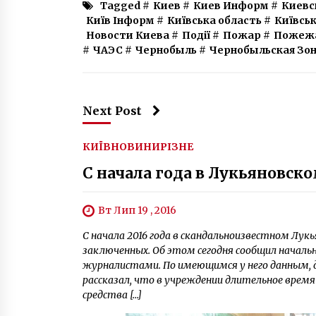
Tagged #
Киев
#
Киев Информ
#
Киевс
Київ Інформ
#
Київська область
#
Київськ
Новости Киева
#
Події
#
Пожар
#
Пожеж
#
ЧАЭС
#
Чернобыль
#
Чернобыльская Зо
Next Post
КИЇВ
НОВИНИ
РІЗНЕ
С начала года в Лукьяновск
Вт Лип 19 , 2016
С начала 2016 года в скандальноизвестном Лук
заключенных. Об этом сегодня сообщил началь
журналистами. По имеющимся у него данным, 
рассказал, что в учреждении длительное врем
средства […]