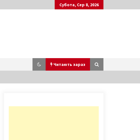
Субота, Сер 8, 2026
Читають зараз
Резиденція митрополитів: палац
церковної еліти дореволюційної
епохи
7 років ago
Місцеві вибори у Києві: стала
відома точна дата