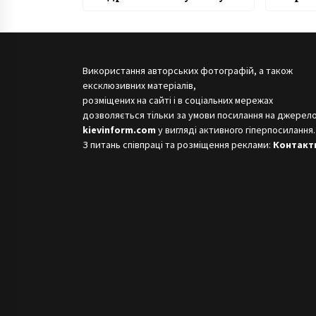
розповіла, як боролася з
ожеледицею
Використання авторських фотографій, а також
ексклюзивних матеріалів,
розміщених на сайті і в соціальних мережах
дозволяється тільки за умови посилання на джерело
kievinform.com
у вигляді активного гіперпосилання.
З питань співпраці та розміщення реклами:
Контакт