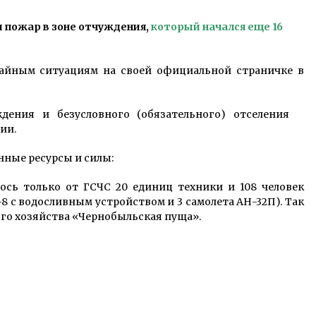
1 рік ago
 пожар в зоне отчуждения,
который начался еще 16
та
Історія елітного навчального
закладу для київських панянок
ів
8 років ago
чайным ситуациям на своей официальной страничке в
Скачать автоматы онлайн
дения и безусловного (обязательного) отселения
і
возможно в казино Космолот на
ии.
ая
klub-azino777.co
7 років ago
нные ресурсы и силы:
ось только от ГСЧС 20 единиц техники и 108 человек
-8 с водосливным устройством и 3 самолета АН-32П). Так
ого хозяйства «Чернобыльская пуща».