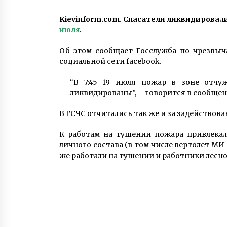
2 роки ago
Kievinform.com.
Спасатели ликвидировали
июля
.
Американська торговельна пала
не рекомендує Кабміну вводити
заборону на продаж низки товар
Об этом сообщает Госслужба по чрезвы
6 років ago
социальной сети facebook.
Вогонь спалахнув під час
“В 7:45 19 июля пожар в зоне отчуж
репетиції: стали відомі подробиц
ликвидированы”, – говорится в сообщен
пожежі у костелі святого Микол
5 років ago
В ГСЧС отчитались так же и за задействова
К работам на тушении пожара привлекал
личного состава (в том числе вертолет МИ
же работали на тушении и работники лесн