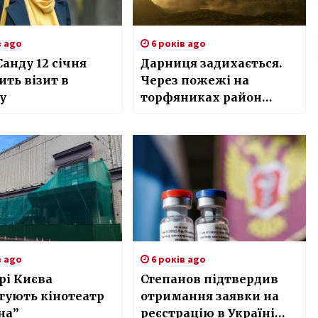
в ago
6 років ago
анду 12 січня
Дарниця задихається.
ить візит в
Через пожежі на
у
торфяниках район
оповив дим
в ago
6 років ago
рі Києва
Степанов підтвердив
тують кінотеатр
отримання заявки на
на”
реєстрацію в Україні