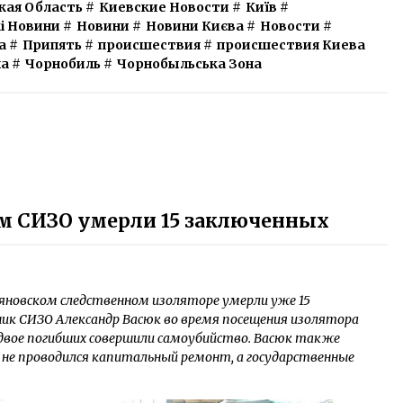
кая Область
#
Киевские Новости
#
Київ
#
і Новини
#
Новини
#
Новини Києва
#
Новости
#
а
#
Припять
#
происшествия
#
происшествия Киева
на
#
Чорнобиль
#
Чорнобыльська Зона
ом СИЗО умерли 15 заключенных
ьяновском следственном изоляторе умерли уже 15
ник СИЗО Александр Васюк во время посещения изолятора
двое погибших совершили самоубийство. Васюк также
я не проводился капитальный ремонт, а государственные