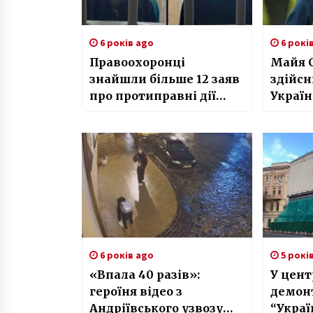
6 років ago
6 рокі
Правоохоронці
Майя С
знайшли більше 12 заяв
здійсн
про протиправні дії
Україн
гвалтівників з
Кагарлика
6 років ago
5 рокі
«Впала 40 разів»:
У цент
героїня відео з
демон
Андріївського узвозу
“Украї