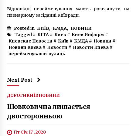
Відповідні перейменування мають розглянути на
пленарному засіданні Київради.
Posted in
КИЇВ
,
КМДА
,
НОВИНИ
Tagged #
КГГА
#
Киев
#
Киев Информ
#
Киевские Новости
#
Київ
#
КМДА
#
Новини
#
Новини Києва
#
Новости
#
Новости Киева
#
перейменування вулиць
Next Post
ДОРОГИ
КИЇВ
НОВИНИ
Шовковична лишається
двосторонньою
Пт Січ 17 , 2020