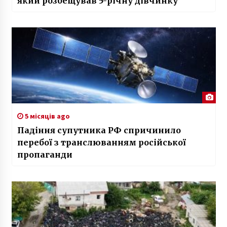
який розбещував 5-річну дівчинку
5 місяців ago
Падіння супутника РФ спричинило
перебої з транслюванням російської
пропаганди