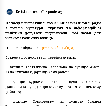
6 років ago
КиївІнформ
7 років ago
Втрачений Київ. Унікальна залізна церква на
Євбазі
На засіданні постійної комісії Київської міської ради
7 років ago
з питань культури, туризму та інформаційної
політики депутати підтримали нові назви для
Apple зняла свій рекламний відеоролик у
кількох столичних вулиць.
Києві
7 років ago
Про це повідомляє
пресслужба Київради
.
Зокрема пропонується перейменувати:
Зниклого музиканта Олександра
Дерев`яненка знайшли мертвим в Борисполі
6 років ago
– вулицю Костянтина Заслонова на вулицю Амет-
Хана Султана у Дарницькому районі;
11 тисяч школярів на Київщині навчаються
– вулицю Курнатовського на вулицю Остафія
дистанційно
Дашкевича у Дніпровському та Деснянському
6 років ago
районах;
Із 1 до 12 квітня в Києві заборонено
– вулицю Сормовську на вулицю Ісмаїла
проведення ярмарків