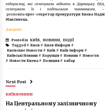
підприємці, які сплачували відкати в Дарницьку РДА,
сплачували їх і подільським чиновникам
,
–
розповіла
прес-секретар прокуратури Києва Надія
Максимець.
Джерело
Posted in
КИЇВ
,
НОВИНИ
,
ПОДІЇ
Tagged #
Киев
#
Киев Информ
#
Киевские Новости
#
Київ
#
Київ Інформ
#
Київські Новини
#
Корупція
#
Новини
#
Новости
#
Новости Киева
#
Полиция
#
хабар
Next Post
КИЇВ
НОВИНИ
На Центральному залізничному