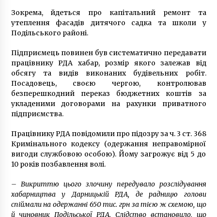
8 років ago
Зокрема, йдеться про капітальний ремонт та
утеплення фасадів дитячого садка та школи у
Подільського районі.
Підприємець повинен був систематично передавати
працівнику РДА хабар, розмір якого залежав від
обсягу та видів виконаних будівельних робіт.
Посадовець, своєю чергою, контролював
безперешкодний переказ бюджетних коштів за
укладеними договорами на рахунки приватного
підприємства.
Працівнику РДА повідомили про підозру за ч. 3 ст. 368
Кримінального кодексу (одержання неправомірної
вигоди службовою особою). Йому загрожує від 5 до
10 років позбавлення волі.
– Викриттю цього злочину передувало розслідування
хабарництва у Дарницькій РДА, де радницю голови
спіймали на одержанні 650 тис. грн за тією ж схемою, що
й чиновник Подільської РДА. Слідство встановило, що