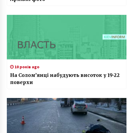
10 років ago
На Солом’янці набудують висоток у 19-22
поверхи