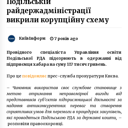
Подільській
5 років ago
райдержадміністрації
Батькам, які записували дітей в електронну
викрили корупційну схему
чергу, треба зробити це ще раз
9 років ago
КиївІнформ
7 років ago
Президент підписав указ про створення
безбар’єрного простору в Україні
Провідного спеціаліста Управління освіти
6 років ago
Подільської РДА підозрюють в одержанні від
підприємця хабара на суму 117 тисяч гривень.
На Київщині жінка вбила чоловіка ніжкою від
стола
Про це
повідомляє
прес-служба прокуратури Києва.
6 років ago
– Чиновник використав своє службове становище з
метою отримання неправомірної вигоди від
Бородянка: майже готова ще одна
відбудована п’ятиповерхівка
представників суб’єктів підприємницької діяльності за
3 місяці ago
надання антиконкурентних переваг та створення
сприятливих умов для перемоги в процедурах закупівель,
які проводяться Подільською РДА за державні кошти, –
Забутий вибух, що став найсильнішим в
розповіли правоохоронці.
історії Києва