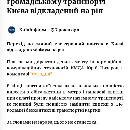
громадському транспорті
6 років ago
Києва відкладений на рік
Втрачений Київ. Кондитерська “Семадені”:
вишукані солодощі та останні новини
8 років ago
КиївІнформ
7 років ago
Перехід на єдиний електронний квиток в Києві
Work.ua не розміщуватиме вакансії від
«Партії Шарія»
відкладено мінімум на рік.
6 років ago
Про сказав директор департаменту інформаційно-
комунікаційних технологій КМДА Юрій Назаров в
У Києві власники житла, зданого ВПО,
коментарі
“Сегодня”.
отримають компенсацію: як її оформити
4 роки ago
В кінці жовтня київська влада планувала повністю
вивести з обігу жетони в метро і паперові квитки
Прокуратура Києва через суд повернула
при оплаті проїзду в міському наземному транспорті.
громаді будинок на Андріївському узвозі
Їх повинні були повністю замінити квитки з QR-
10 років ago
кодами і безконтактні транспортні картки.
За словами Назарова, цього не станеться.
В Києві обкрадений на вокзалі ірландець
майже три тижні “бомжував” на вулиці