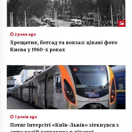
2 роки ago
Хрещатик, ботсад та вокзал: цікаві фото
Києва у 1960-х роках
7 років ago
Потяг Інтерсіті «Київ-Львів» зіткнувся з
авто: водій легковика в лікарні