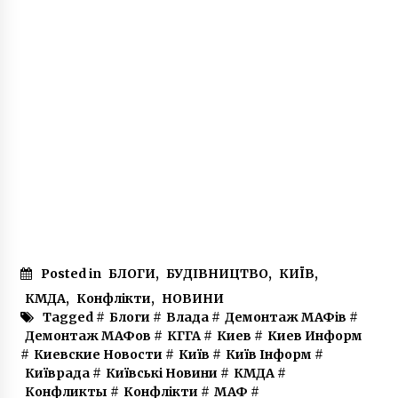
Posted in
БЛОГИ
,
БУДІВНИЦТВО
,
КИЇВ
,
КМДА
,
Конфлікти
,
НОВИНИ
Tagged #
Блоги
#
Влада
#
Демонтаж МАФів
#
Демонтаж МАФов
#
КГГА
#
Киев
#
Киев Информ
#
Киевские Новости
#
Київ
#
Київ Інформ
#
Київрада
#
Київські Новини
#
КМДА
#
Конфликты
#
Конфлікти
#
МАФ
#