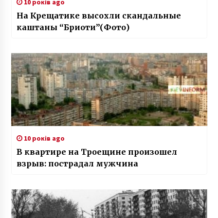
10 років ago
На Крещатике высохли скандальные
каштаны “Бриоти”(Фото)
10 років ago
В квартире на Троещине произошел
взрыв: пострадал мужчина