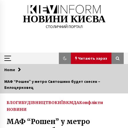
Skip
to
content
НОВИНИ КИЄВА
СТОЛИЧНИЙ ПОРТАЛ
Читають зараз
Home
Читають зараз
МАФ “Рошен” у метро Святошино будет снесен –
Белоцерковец
Київ виділить 400 млн грн на боротьбу з
коронавірусом
6 років ago
БЛОГИ
БУДІВНИЦТВО
КИЇВ
КМДА
Конфлікти
НОВИНИ
На Київщині першокласник повідомив про
МАФ “Рошен” у метро
“замінування” приватної школи
5 років ago