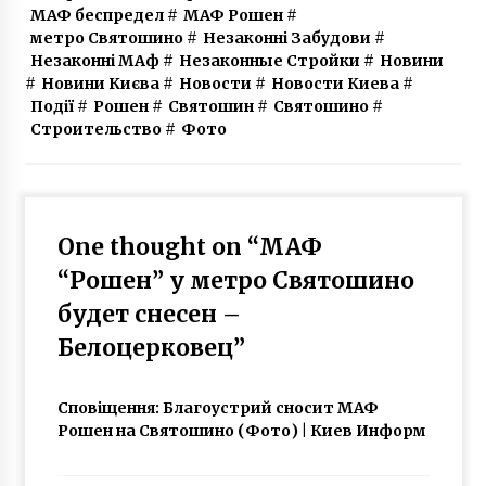
МАФ беспредел
#
МАФ Рошен
#
метро Святошино
#
Незаконні Забудови
#
Незаконні МАф
#
Незаконные Стройки
#
Новини
#
Новини Києва
#
Новости
#
Новости Киева
#
Події
#
Рошен
#
Святошин
#
Святошино
#
Строительство
#
Фото
One thought on “
МАФ
“Рошен” у метро Святошино
будет снесен –
Белоцерковец
”
Сповіщення:
Благоустрий сносит МАФ
Рошен на Святошино (Фото) | Киев Информ