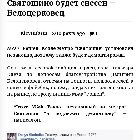
Святошино будет снесен –
Белоцерковец
Киян просять повідомляти про повернення з
країн із коронавірусом
6 років ago
KievInform
10 років ago
1
Ксенія Собчак приїхала до Києва (ФОТО)
МАФ “Рошен” возле метро “Святошин” установлен
8 років ago
незаконно, поэтому также будет демонтирован.
Об этом в facebook сообщил нардеп, советник мэра
Московский проспект официально стал
Киева по вопросам благоустройства Дмитрий
проспектом Бандеры
Белоцерковец, отвечая на вопросы пользователей в
10 років ago
соцсети фейсбук, почему, когда уничтожали киоски
на рынке, не тронули лишь МАФ “Рошен”.
На Київському водосховищі три людини
провалилися під лід, є жертви
“Этот МАФ Также незаконный на метро”
8 років ago
Святошин “и подлежит демонтажу”
, –
написал он.
У Київській області сталася пожежа на
складі Нової пошти