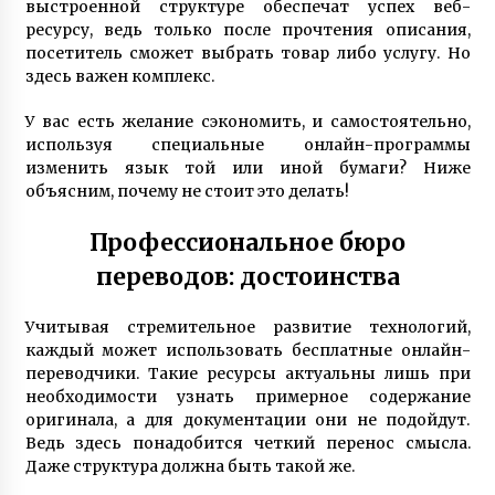
выстроенной структуре обеспечат успех веб-
7 років ago
ресурсу, ведь только после прочтения описания,
посетитель сможет выбрать товар либо услугу. Но
здесь важен комплекс.
У вас есть желание сэкономить, и самостоятельно,
используя специальные онлайн-программы
изменить язык той или иной бумаги? Ниже
объясним, почему не стоит это делать!
Профессиональное бюро
переводов: достоинства
Учитывая стремительное развитие технологий,
каждый может использовать бесплатные онлайн-
переводчики. Такие ресурсы актуальны лишь при
необходимости узнать примерное содержание
оригинала, а для документации они не подойдут.
Ведь здесь понадобится четкий перенос смысла.
Даже структура должна быть такой же.