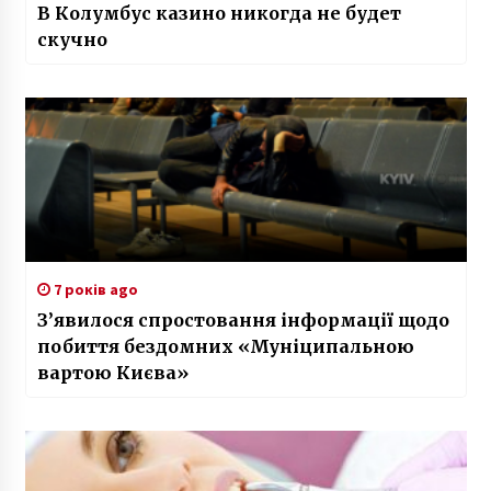
В Колумбус казино никогда не будет
скучно
7 років ago
З’явилося спростовання інформації щодо
побиття бездомних «Муніципальною
вартою Києва»