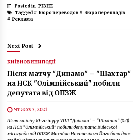
Posted in
РІЗНЕ
Tagged #
Бюро переводов
#
Бюро перекладів
#
Реклама
Next Post
КИЇВ
НОВИНИ
ПОДІЇ
Після матчу "Динамо" – "Шахтар"
на НСК "Олімпійський" побили
депутата від ОПЗЖ
Чт Жов 7 , 2021
Після матчу 10-го туру УПЛ “Динамо” – “Шахтар” (0:0)
на НСК “Олімпійський” побили депутата Київської
міськради від ОПЗЖ Михайла Наконечного Його били двоє