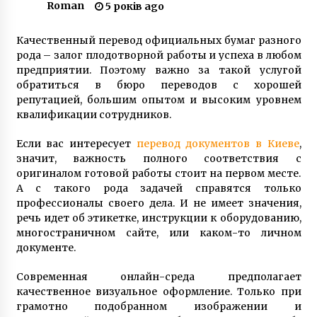
Roman
5 років ago
6 років ago
Качественный перевод официальных бумаг разного
У Києві презентували освітлення
рода – залог плодотворной работы и успеха в любом
Подільсько-Воскресенського мосту
предприятии. Поэтому важно за такой услугой
6 років ago
обратиться в бюро переводов с хорошей
репутацией, большим опытом и высоким уровнем
Можливе падіння бурульок: у КМДА
квалификации сотрудников.
попередили про небезпеки через відлигу
6 років ago
Если вас интересует
перевод документов в Киеве
,
значит, важность полного соответствия с
оригиналом готовой работы стоит на первом месте.
Для киян створили карту ремонту теплових
мереж
А с такого рода задачей справятся только
7 років ago
профессионалы своего дела. И не имеет значения,
речь идет об этикетке, инструкции к оборудованию,
многостраничном сайте, или каком-то личном
Українці та білоруси прийшли під посольство
документе.
привітати Лукашенка з Днем народження
(ФОТО)
6 років ago
Современная онлайн-среда предполагает
качественное визуальное оформление. Только при
Київ увійшов у ТОП-10 смарт-міст за
грамотно подобранном изображении и
економічною ефективністю