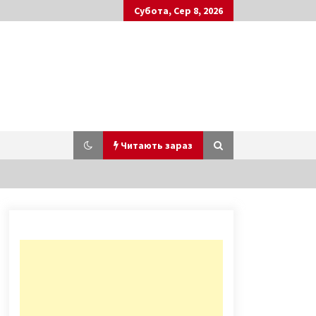
Субота, Сер 8, 2026
Читають зараз
Шансів на те, що в Грузії
станеться своя Революція
Гідності – мало
2 роки ago
В Україні зафіксовано вісім
смертей від COVID-19