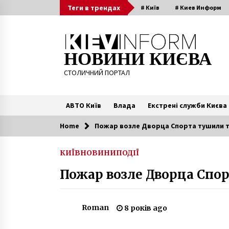
Skip
Теги в трендах
# Київ
# Киев Информ
to
content
НОВИНИ КИЄВА
СТОЛИЧНИЙ ПОРТАЛ
АВТО Київ
Влада
Екстрені служби Києва
Home
Пожар возле Дворца Спорта тушили 
Читають зараз
КИЇВ
НОВИНИ
ПОДІЇ
SkyUp запустила з Києва три
Пожар возле Дворца Спо
нових напрямки в Європу
7 років ago
Roman
8 років ago
Як виглядала столиця у 1960-х
роках. Історичні фотографії
Києва