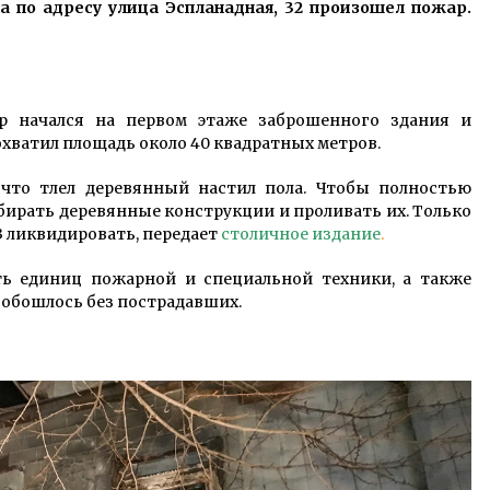
ма по адресу улица Эспланадная, 32 произошел пожар.
на Хрещатику перекриють
7 років ago
транспортний рух
Контрактова площа і вулиця
и
Сагайдачного стали пішохідними
9 років ago
р начался на первом этаже заброшенного здания и
охватил площадь около 40 квадратных метров.
З Києва запустять рейси до
 что тлел деревянный настил пола. Чтобы полностью
Норвегії
ирать деревянные конструкции и проливать их. Только
7 років ago
53 ликвидировать, передает
столичное издание
.
ть единиц пожарной и специальной техники, а также
 обошлось без пострадавших.