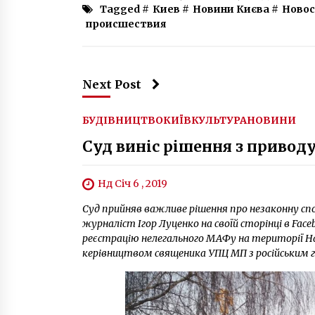
Tagged #
Киев
#
Новини Києва
#
Ново
происшествия
Next Post
БУДІВНИЦТВО
КИЇВ
КУЛЬТУРА
НОВИНИ
Суд виніс рішення з приводу
Нд Січ 6 , 2019
Суд прийняв важливе рішення про незаконну сп
журналіст Ігор Луценко на своїй сторінці в Face
реєстрацію нелегального МАФу на території На
керівництвом священика УПЦ МП з російським 