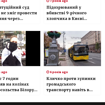
в ago
7 років ago
итуційний суд
Підозрюваний у
 не зміг провести
вбивстві 9-річного
ння через
хлопчика в Києві
ність кворуму
затриманий, ним
виявився старший брат,
– Крищенко
в ago
6 років ago
с 7 годин
Кличко проти зупинки
яв на колінах
громадського
осольства Білорусі
транспорту навіть в
і
разі повного локдауну