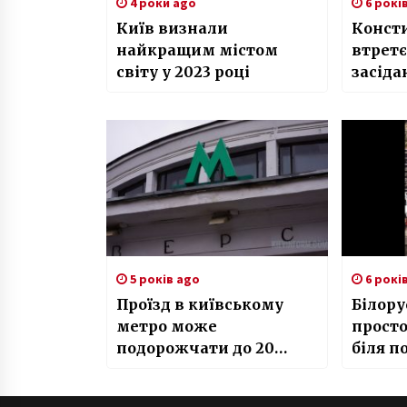
4 роки ago
6 рокі
Київ визнали
Конст
найкращим містом
втретє
світу у 2023 році
засіда
відсут
5 років ago
6 рокі
Проїзд в київському
Білору
метро може
просто
подорожчати до 20
біля п
гривень
в Києв