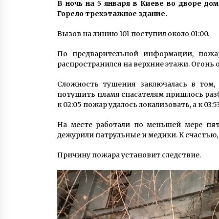
В ночь на 5 января в Киеве во дворе до
3 роки ago
Горело трехэтажное здание.
Річку під Києвом невідомі
Вызов на линию 101 поступил около 01:00.
закидали каністрами з хімікатам
5 років ago
По предварительной информации, пожа
распространился на верхние этажи. Огонь 
До кінця року для столичних
Сложность тушения заключалась в том,
школярів випустять учнівські
квитки на 36 мільйонів гривень
потушить пламя спасателям пришлось разб
6 років ago
к 02:05 пожар удалось локализовать, а к 03:
На месте работали по меньшей мере пя
дежурили патрульные и медики. К счастью,
Причину пожара установит следствие.