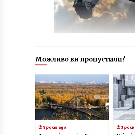
Можливо ви пропустили?
8 років ago
3 роки