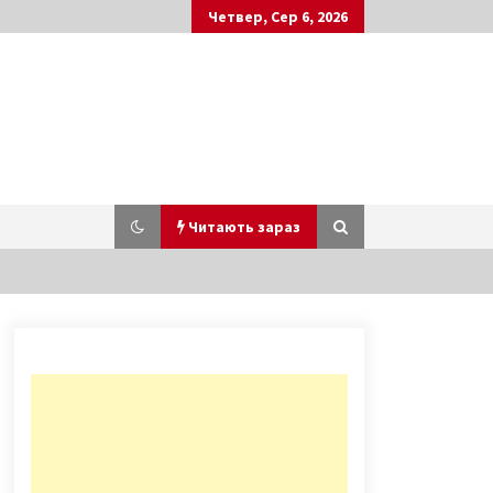
Четвер, Сер 6, 2026
Читають зараз
У Солом’янському районі
невідомий з балкона кинув
цеглину у комунальників
7 років ago
Як будували кінотеатр “Київська
Русь”. Історичні фото Києва