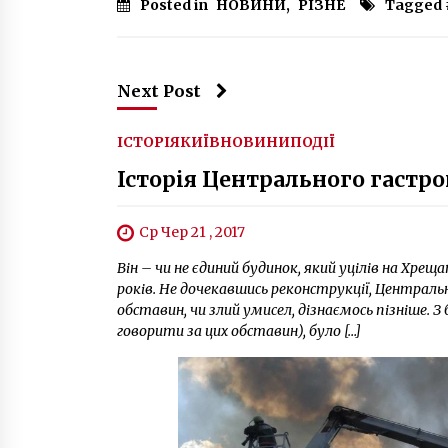
Posted in
НОВИНИ
,
РІЗНЕ
Tagged 
Next Post
ІСТОРІЯ
КИЇВ
НОВИНИ
ПОДІЇ
Історія Центрального гастро
Ср Чер 21 , 2017
Він – чи не єдиний будинок, який уцілів на Хреща
років. Не дочекавшись реконструкції, Централь
обставин, чи злий умисел, дізнаємось пізніше
говорити за цих обставин), було […]