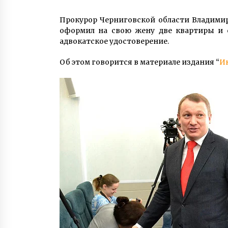
6 років ago
Прокурор Черниговской области Владимир 
Локації Євробачення відчистять
оформил на свою жену две квартиры и с
від реклами
адвокатское удостоверение.
9 років ago
Об этом говорится в материале издания “
И
В сети показали “кладбище”
полицейских машин. ФОТО
10 років ago