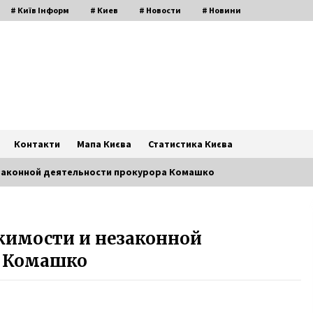
# Київ Інформ
# Киев
# Новости
# Новини
Контакти
Мапа Києва
Статистика Києва
езаконной деятельности прокурора Комашко
Трибуни для “Євробачення”
жимости и незаконной
обійдуться у 24 мільйони
9 років ago
а Комашко
Галицька площа та будівництво
цирку. Архівні фото