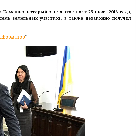
2 роки ago
Комашко, который занял этот пост 25 июля 2016 года,
Важливість міжнародних
емь земельных участков, а также незаконно получил
транспортних перевезень
4 роки ago
нформатор
“.
На митниці вилучили 23
незадекларованих діаманти з Індії
6 років ago