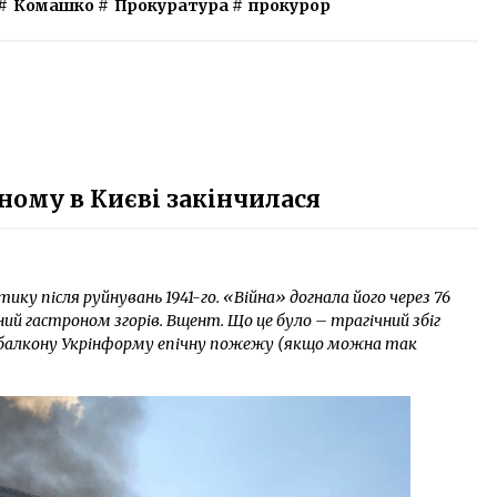
#
Комашко
#
Прокуратура
#
прокурор
ному в Києві закінчилася
тику після руйнувань 1941-го. «Війна» догнала його через 76
ний гастроном згорів. Вщент. Що це було – трагічний збіг
. З балкону Укрінформу епічну пожежу (якщо можна так