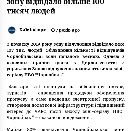
зону відвідало більше 100
6 років ago
тисяч людей
В Києві “втомився” ще один міст
6 років ago
КиївІнформ
7 років ago
Забруднення повітря в Києві: Кличко
З початку 2019 року зону відчуження відвідало вже
перевірив ситуацію з пожежами в
107 тис. людей. Збільшення кількості відвідувачів
Чорнобильській зоні
Чорнобильської зони почалось весною. Однією з
6 років ago
основних причин цього в Держагентстві з
управління Зоною відчуження називають вихід міні-
Появилось видео ночного нападения на
серіалу HBO “Чорнобиль”.
“Интер”
10 років ago
“Фактори, які вплинули на збільшення потоку
туристів – спрощення процедури оформлення
У новому навчальному році школярі столиці
пропуску, а саме введення електронної пропуску,
отримають електронні учнівські квитки
створення додаткової інфраструктури і підвищений
7 років ago
інтерес до ЧАЕС після виходу міні-серіалу HBO”
Чорнобиль “, – сказано в повідомленні.
Україна та Франція цього року
Майже 80% відвідувачів Чорнобильської зони
тестуватимуть систему SAMP-T для збиття