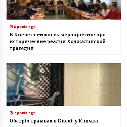
6 років ago
В Киеве состоялось мероприятие про
исторические реалии Ходжалинской
трагедии
7 років ago
Обстріл трамвая в Києві: у Кличка