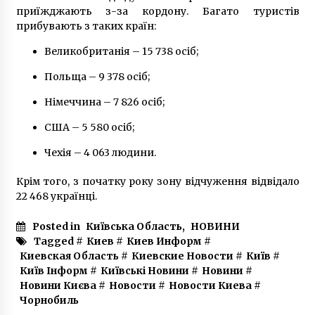
балістики
приїжджають з-за кордону. Багато туристів
5 місяців ago
прибувають з таких країн:
Великобританія – 15 738 осіб;
Польща – 9 378 осіб;
Німеччина – 7 826 осіб;
США – 5 580 осіб;
Чехія – 4 063 людини.
Крім того, з початку року зону відчуження відвідало
22 468 українці.
Posted in
Київська Область
,
НОВИНИ
Tagged #
Киев
#
Киев Информ
#
Киевская Область
#
Киевские Новости
#
Київ
#
Київ Інформ
#
Київські Новини
#
Новини
#
Новини Києва
#
Новости
#
Новости Киева
#
Чорнобиль