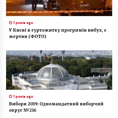
7 років ago
У Києві в гуртожитку прогримів вибух, є
жертви (ФОТО)
7 років ago
Вибори 2019: Одномандатний виборчий
округ №216