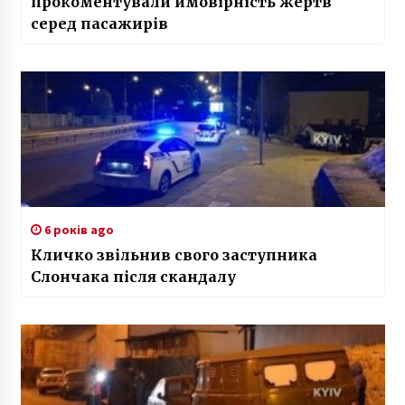
прокоментували ймовірність жертв
серед пасажирів
6 років ago
Кличко звільнив свого заступника
Слончака після скандалу