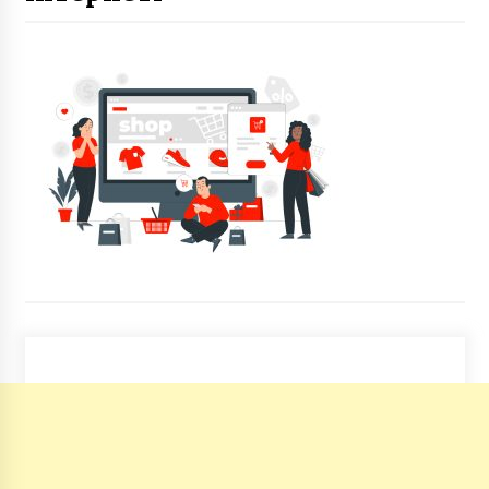
В Україну з Канади везуть посмертну маску і
друкарську машинку Симона Петлюри
12 місяців ago
Автобуси 150 маршруту припинили
перевезення пасажирів через вандалізм
5 років ago
У столиці змінюються умови проїзду для
пільговиків
6 років ago
ГО “Екопарк Осокорки” заявила про
маніпуляції зі створенням “паралельного
проєкту” парку
5 років ago
Як виглядала вулиця Гончарна на початку ХХ
століття. Історичні фото