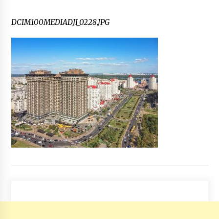
DCIM100MEDIADJI_0228.JPG
На Лісовому кладовищі відкрили
Меморіальний монумент загиблим киянам
2 роки ago
Пряничный дом известных киевлян
8 років ago
Голос Киевского метро, генеральный
директор Киевского академического театра
кукол ушел из жизни
10 років ago
В уряді заявили, що накопичувальна система
пенсії дозволить передавати її у спадок
9 років ago
В одному зі столичних Епіцентрів на дитину
впала шафа