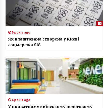
5 років ago
Як влаштована створена у Києві
соцмережа Sl8
6 років ago
У приватному київському пологовому