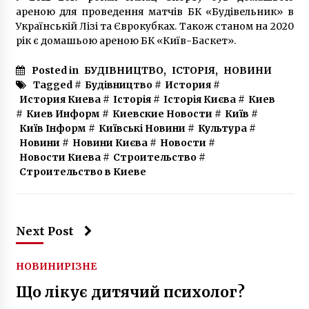
ареною для проведення матчів БК «Будівельник» в
Українській Лізі та Єврокубках. Також станом на 2020
рік є домашьою ареною БК «Київ-Баскет».
Posted in
БУДІВНИЦТВО
,
ІСТОРІЯ
,
НОВИНИ
Tagged #
Будівництво
#
История
#
История Киева
#
Історія
#
Історія Києва
#
Киев
#
Киев Информ
#
Киевские Новости
#
Київ
#
Київ Інформ
#
Київські Новини
#
Культура
#
Новини
#
Новини Києва
#
Новости
#
Новости Киева
#
Строительство
#
Строительство в Киеве
Next Post
НОВИНИ
РІЗНЕ
Що лікує дитячий психолог?