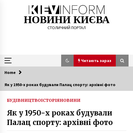
Skip
to
content
НОВИНИ КИЄВА
СТОЛИЧНИЙ ПОРТАЛ
Читають зараз
Home
Читають зараз
Як у 1950-х роках будували Палац спорту: архівні фото
Жінка, яка впала під поїзд метро в Києві,
загинула, – ЗМІ
БУДІВНИЦТВО
ІСТОРІЯ
НОВИНИ
7 років ago
Як у 1950-х роках будували
Палац спорту: архівні фото
Владельцам квартир в “домах
Войцеховского” советуют искать на зиму
резервное жилье