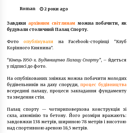
10 років ago
Roman
2 роки ago
“Східний вартовий”: що передбачає операція
НАТО з протидії атакам Росії?
Завдяки
архівним світлинам
можна побачити, як
11 місяців ago
будували столичний Палац Спорту.
Фото
опублікували
на Facebook-сторінці “Клуб
Київ накриє циклон Olaf: опубліковано
Корінного Киянина”.
свіжий прогноз погоди
6 років ago
“Кінець 1950-х. Будівництво Палацу Спорту”
, – йдеться
у підписі до фото.
В Киеве на Куреневке жители перекрыли
дорогу из-за отсутствия отопления и
На опублікованих знімках можна побачити молодих
горячей воды
будівельників на даху споруди,
процес будівництва
8 років ago
всередині палацу, процеси закладання фундаменту
та зведення стін.
Київ замовив систему очищення
сміттєспалювального заводу за 845 млн грн
Палац спорту — чотириповерхова конструкція зі
6 років ago
скла, алюмінію та бетону. Його розміри вражають:
завдовжки 138 метрів, шириною 78 метрів і висотою
Київрада покаже нардепам Ради, як
над спортивною ареною 18,5 метрів.
голосувати без “кнопкодаства”