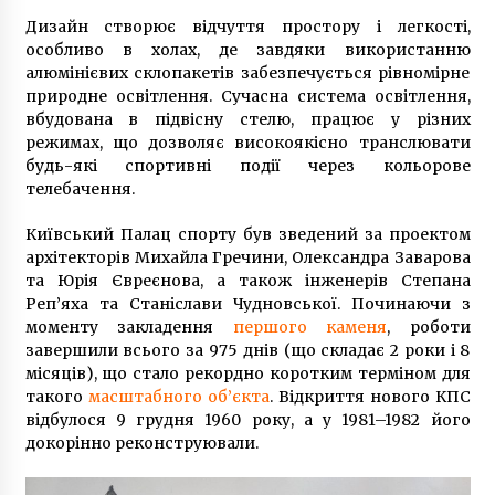
7 років ago
Дизайн створює відчуття простору і легкості,
особливо в холах, де завдяки використанню
алюмінієвих склопакетів забезпечується рівномірне
У Київській області прикордонники зі
стріляниною затримали браконьєра
природне освітлення. Сучасна система освітлення,
6 років ago
вбудована в підвісну стелю, працює у різних
режимах, що дозволяє високоякісно транслювати
будь-які спортивні події через кольорове
“Укрзалізниця”: Солодке життя польської
телебачення.
команди
10 років ago
Київський Палац спорту був зведений за проектом
архітекторів Михайла Гречини, Олександра Заварова
Антон Шанцер: володар найкращих
та Юрія Євреєнова, а також інженерів Степана
кінотеатрів в Україні на початку ХХ століття
Реп’яха та Станіслави Чудновської. Починаючи з
8 років ago
моменту закладення
першого каменя
, роботи
завершили всього за 975 днів (що складає 2 роки і 8
місяців), що стало рекордно коротким терміном для
Управління статистики підрахувало кільксть
мешканців Києва
такого
масштабного об’єкта
. Відкриття нового КПС
9 років ago
відбулося 9 грудня 1960 року, а у 1981–1982 його
докорінно реконструювали.
Під Чайкою мікроавтобус врізався в
маршрутку