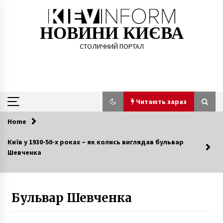
Skip
to
content
НОВИНИ КИЄВА
СТОЛИЧНИЙ ПОРТАЛ
Читають зараз
Home
Читають зараз
Київ у 1930-50-х роках – як колись виглядав бульвар
Шевченка
В Киеве к Евро-2016 откроется шесть “фан-
зон” (Адреса)
10 років ago
Бульвар Шевченка
Тойота Camry з пробігом: огляд культового
седана
2 роки ago