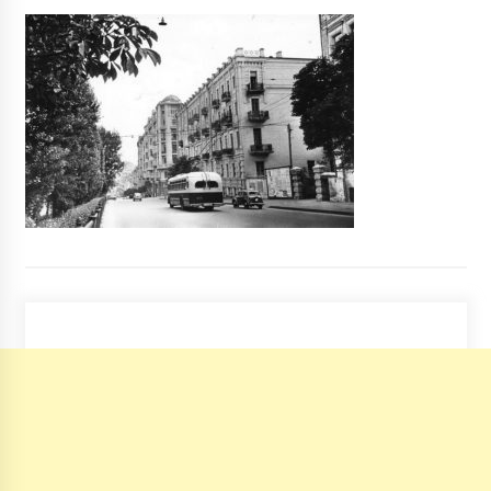
У Києві горів ринок “Лівобержний”
7 років ago
В Пирогово відбудували старовинну церкву
17 ст
6 років ago
“Сільпо” купує торгову мережу “Фуршет”
5 років ago
У понеділок у Києві потеплішає до +6
градусів
7 років ago
Київський музей народної архітектури
відкрили для відвідувачів