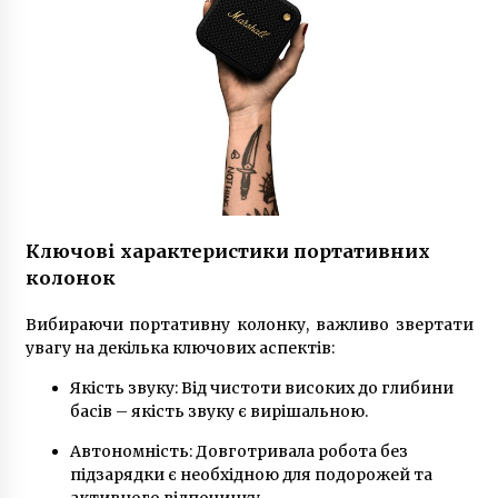
7 років ago
У Києві почнуть планово відключати гарячу
воду з четверга
6 років ago
Опалювальний сезон в столиці може
зірватися через борги
7 років ago
Ключові характеристики портативних
В кассах киевского метро будут продавать
колонок
только по два жетона в руки
10 років ago
Вибираючи портативну колонку, важливо звертати
увагу на декілька ключових аспектів:
Організатори фестивалю UPark розпочали
Якість звуку: Від чистоти високих до глибини
переговори з The Prodigy щодо виступу після
смерті вокаліста
басів – якість звуку є вирішальною.
7 років ago
Автономність: Довготривала робота без
підзарядки є необхідною для подорожей та
Верховна Рада починає вводити в
законодавство легкий електротранспорт
активного відпочинку.