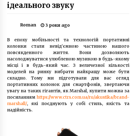
ідеального звуку
Клініки пластичної хірургії в Києві – як
зробити грамотний вибір?
Roman
3 роки ago
1 рік ago
В епоху мобільності та технологій портативні
Київ 1918 року з фотоархіву Українських
колонки стали невід’ємною частиною нашого
січових стрільців
повсякденного життя. Вони дозволяють
1 рік ago
насолоджуватися улюбленою музикою в будь-якому
місці і в будь-який час. З величезної кількості
З’явилися фото банкноти часів Української
моделей на ринку вибрати найкращу може бути
народної республіки, яку перевипустить НБУ
складно. Тому ми підготували для вас огляд
8 років ago
портативних колонок для смартфонів, звертаючи
увагу на таких гігантів, як Marshal, купити можна за
посиланням
https://www.ctrs.com.ua/ru/akustika/brand-
Будинок Волковича: столітня історія
marshall/
, які поєднують у собі стиль, якість та
прибуткового будинку на Тарасівській
надійність.
7 років ago
Затримано підозрюваних в обстрілі
автомобіля Range Rover в Києві, в результаті
якої загинула дитина, – поліція