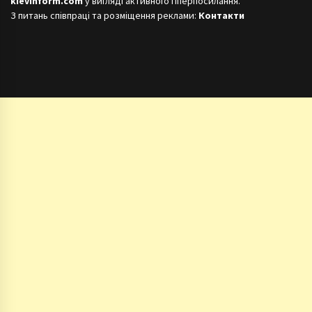
kievinform.com
у вигляді активного гіперпосилання.
З питань співпраці та розміщення реклами:
Контакти