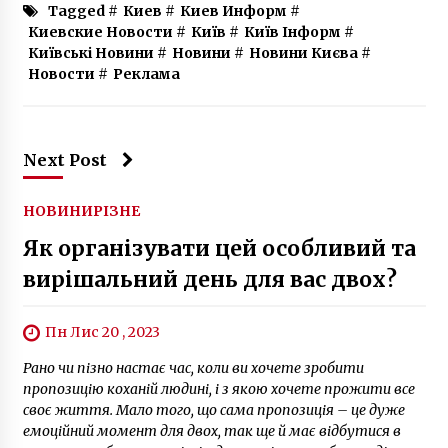
Tagged #
Киев
#
Киев Информ
#
Киевские Новости
#
Київ
#
Київ Інформ
#
Київські Новини
#
Новини
#
Новини Києва
#
Новости
#
Реклама
Next Post
НОВИНИ
РІЗНЕ
Як організувати цей особливий та
вирішальний день для вас двох?
Пн Лис 20 , 2023
Рано чи пізно настає час, коли ви хочете зробити
пропозицію коханій людині, і з якою хочете прожити все
своє життя. Мало того, що сама пропозиція – це дуже
емоційний момент для двох, так ще й має відбутися в