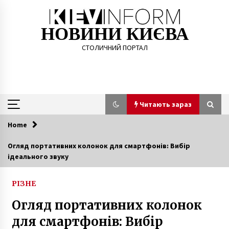
Skip
to
content
НОВИНИ КИЄВА
СТОЛИЧНИЙ ПОРТАЛ
Читають зараз
Home
Читають зараз
Огляд портативних колонок для смартфонів: Вибір
ідеального звуку
У Києві скасували плату за паркування на час
локдауну
5 років ago
РІЗНЕ
Огляд портативних колонок
Трамваї та море людей: архівні фото
Контрактової площі у Києві у 1920-х
для смартфонів: Вибір
2 роки ago