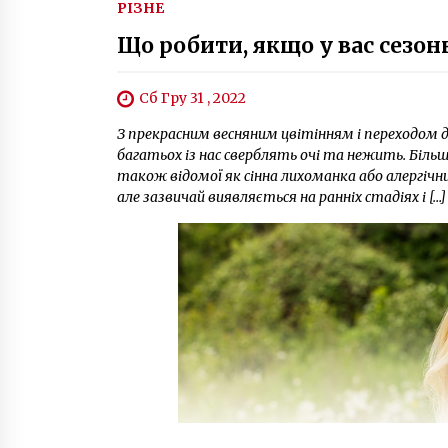
РІЗНЕ
Що робити, якщо у вас сезон
Сб Гру 31 , 2022
З прекрасним весняним цвітінням і переходом до
багатьох із нас сверблять очі та нежить. Більш
також відомої як сінна лихоманка або алергічни
але зазвичай виявляється на ранніх стадіях і […]