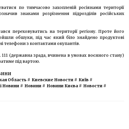
уватися по тимчасово захопленій росіянами території
означив знаками розрізнення підрозділів російських
ався переховуватись на території регіону. Проте його
ойшли обшуки, під час який біло знайдено продуктові
ні телефони з контактами окупантів.
. 111 (державна зрада, вчинена в умовах воєнного стану)
ватиме під вартою.
ВИНИ
кая Область
#
Киевские Новости
#
Київ
#
і Новини
#
Новини
#
Новини Києва
#
Новости
#