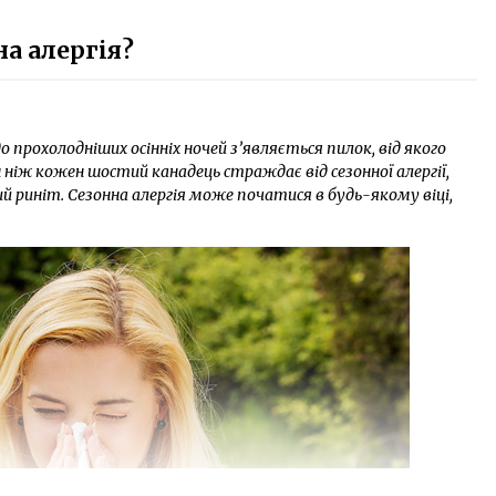
на алергія?
 прохолодніших осінніх ночей з’являється пилок, від якого
 ніж кожен шостий канадець страждає від сезонної алергії,
й риніт. Сезонна алергія може початися в будь-якому віці,