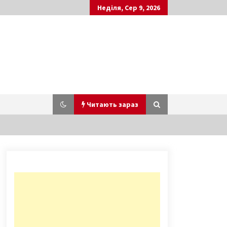
Неділя, Сер 9, 2026
Читають зараз
В Україну із ОАЕ спецрейсом
доставили гумдопомогу і 113
українців
6 років ago
Як живе Київ в умовах карантину
6 років ago