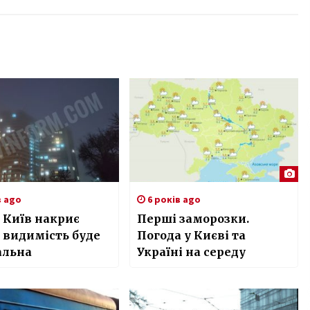
в ago
6 років ago
 Київ накриє
Перші заморозки.
 видимість буде
Погода у Києві та
альна
Україні на середу