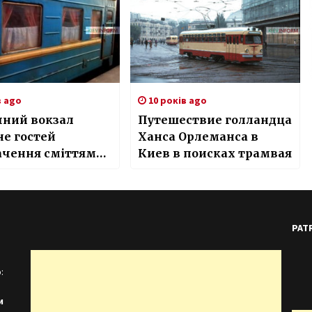
в ago
10 років ago
чний вокзал
Путешествие голландца
не гостей
Ханса Орлеманса в
ачення сміттям
Киев в поисках трамвая
хійною торгівлею
PAT
:
и