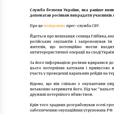
9 років ago
Служба безпеки України, яка раніше вия
допомагав росіянам викрадати учасників А
Електричкам Житомир – Фастів
подовжили маршрут до Києва
6 років ago
Про це
повідомляє
прес-служба СБУ.
Йдеться про мешканця селища Глібівка, як
Львівське сміття викинули
російських окупантів і запропонував їм
посеред дороги в Броварському
жителів, що потенційно могли входи
районі
антитерористичної операції на сході Україн
9 років ago
За його інформацією росіяни вдиралися до 
цього потерпілих катували і примусово в
участь у проведенні каральних рейдів на те
Відомо, що він спільно з окупантами ув
незаконно затримати його. Під час “нальо
дружині потерпілого вбивством.
Крім того зрадник розграбовував оселі гр
забезпеченню окупаційних угруповань РФ. 