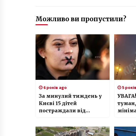
Можливо ви пропустили?
6 років ago
5 рокі
За минулий тиждень у
УВАГА!
Києві 15 дітей
туман,
постраждали від
мінім
домашнього насильства
– Марина Хонда