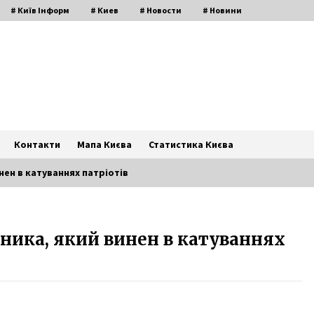
# Київ Інформ
# Киев
# Новости
# Новини
Контакти
Мапа Києва
Статистика Києва
нен в катуваннях патріотів
Неподалік аеропорту «Київ»
ника, який винен в катуваннях
спалахнула серйозна пожежа
6 років ago
В киевском метро откроется
фотовыставка про животных в
АТО