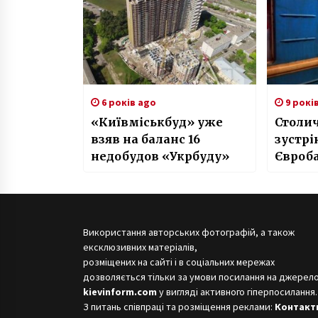
6 років ago
9 рокі
«Київміськбуд» уже
Столи
взяв на баланс 16
зустрі
недобудов «Укрбуду»
Євроб
та сти
Використання авторських фотографій, а також
ексклюзивних матеріалів,
розміщених на сайті і в соціальних мережах
дозволяється тільки за умови посилання на джерело
kievinform.com
у вигляді активного гіперпосилання.
З питань співпраці та розміщення реклами:
Контакт