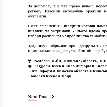
За допомогу він мав право вільно перес
регіону. Власний автомобіль зрадник п
окупантів.
Після звільнення Київщини чоловік намаг
виявили та затримали. У нього вдома пр
набори російського виробництва та мобіль
Зраднику повідомили про підозру за ч. 2 ст
Кримінального кодексу України. Він перебу
Posted in
КИЇВ
,
Київська Область
,
НО
Tagged #
Киев
#
Киев Информ
#
Киевс
Київ Інформ
#
Київська область
#
Київськ
Новости Киева
#
Події
Next Post