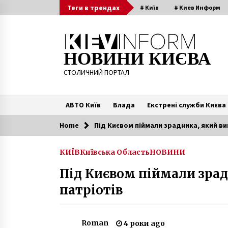
Skip
Теги в трендах
# Київ
# Киев Информ
to
content
НОВИНИ КИЄВА
СТОЛИЧНИЙ ПОРТАЛ
АВТО Київ
Влада
Екстрені служби Києва
Home
Під Києвом піймали зрадника, який ви
Читають зараз
КИЇВ
Київська Область
НОВИНИ
У Києві підлітки зупинили
Під Києвом піймали зрад
пасажирський потяг і закидали
камінням
патріотів
5 років ago
СМИ рассказали о недвижимости
и незаконной деятельности
Roman
4 роки ago
прокурора Комашко