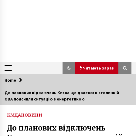
Читають зараз
Home
Читають зараз
До планових відключень Києва ще далеко: в столичній
ОВА пояснили ситуацію з енергетикою
В Оболонском районе только две пожарные
лестницы достигают девятого этажа
10 років ago
КМДА
НОВИНИ
До планових відключень
Чорна рука з атомом. На ЧАЕС з’явився новий
мурал