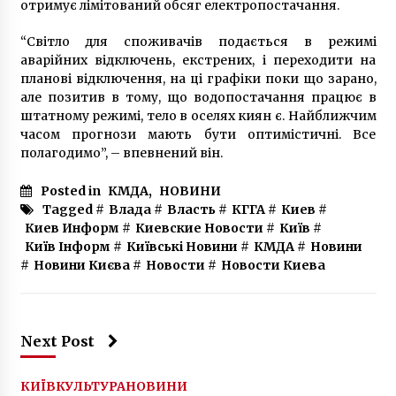
отримує лімітований обсяг електропостачання.
столичные Нивки
10 років ago
“Світло для споживачів подається в режимі
аварійних відключень, екстрених, і переходити на
У Києві побили заступника голови КМДА
планові відключення, на ці графіки поки що зарано,
7 років ago
але позитив в тому, що водопостачання працює в
штатному режимі, тело в оселях киян є. Найближчим
часом прогнози мають бути оптимістичні. Все
полагодимо”, – впевнений він.
На маршруті Kyiv Boryspil Express з`явиться
ще одна зупинка
7 років ago
Posted in
КМДА
,
НОВИНИ
Tagged #
Влада
#
Власть
#
КГГА
#
Киев
#
Киев Информ
#
Киевские Новости
#
Київ
#
У Києві попрощались з військовим, що
Київ Інформ
#
Київські Новини
#
КМДА
#
Новини
служив у новоград-волинській бригаді та
загинув на Луганщині
#
Новини Києва
#
Новости
#
Новости Киева
6 років ago
Ламборгіні потрапив в аварію біля
Київського моря під час зйомок фільму
Next Post
(ФОТО)
6 років ago
КИЇВ
КУЛЬТУРА
НОВИНИ