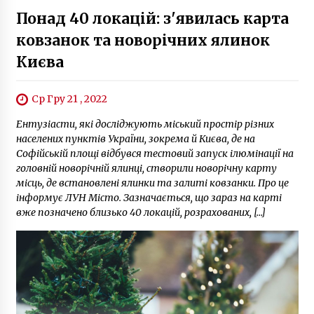
Приспаних і обмотаних клейкою стрічкою
Понад 40 локацій: з'явилась карта
соколів намагались контрабандою
перевезти у Катар
ковзанок та новорічних ялинок
5 років ago
Києва
Ср Гру 21 , 2022
Ентузіасти, які досліджують міський простір різних
населених пунктів України, зокрема й Києва, де на
Софійській площі відбувся тестовий запуск ілюмінації на
головній новорічній ялинці, створили новорічну карту
місць, де встановлені ялинки та залиті ковзанки. Про це
інформує ЛУН Місто. Зазначається, що зараз на карті
вже позначено близько 40 локацій, розрахованих, […]