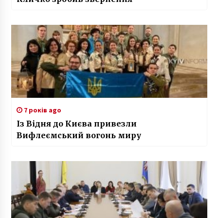
7 років ago
Із Відня до Києва привезли
Вифлеємський вогонь миру