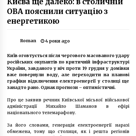
Києва ще далеко: в столичній
7 років ago
ОВА пояснили ситуацію з
енергетикою
У Києві розпочалась реконструкція
залізничного вокзалу для приміських потягів
7 років ago
Roman
4 роки ago
Аеропорт “Київ” відновив роботу після аварії
білоруського лайнера
Київ оговтується після чергового масованого удару
7 років ago
російських окупантів по критичній інфраструктурі
України, завданого у ніч проти 19 грудня у домівки
вже повернули воду, але переходити на планові
Комітет Європарламенту із закордонних
графіки відключення електроенергії у столиці ще
справ ухвалив доповідь щодо угоди про
асоціацію Україна-ЄС
занадто рано. Однак прогнози – оптимістичні.
6 років ago
Про це заявив речник Київської міської військової
Троєщині запропонували проект Метробусу
адміністрації Михайло Шаманов в ефірі
9 років ago
національного телемарафону.
За його словами, генерація електроенергії наразі
обмежена, тому що столиця, як і решта регіонів
Без горячей воды на 3 недели остались и