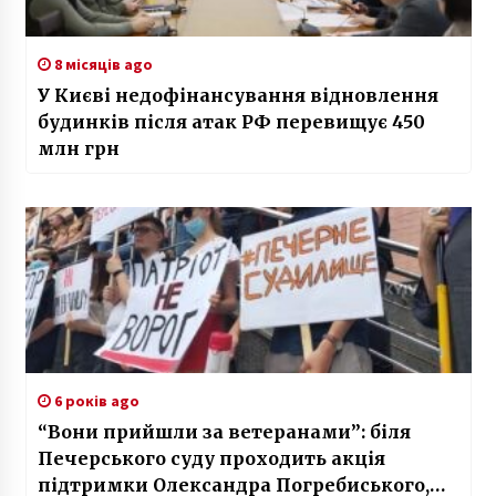
8 місяців ago
У Києві недофінансування відновлення
будинків після атак РФ перевищує 450
млн грн
6 років ago
“Вони прийшли за ветеранами”: біля
Печерського суду проходить акція
підтримки Олександра Погребиського,