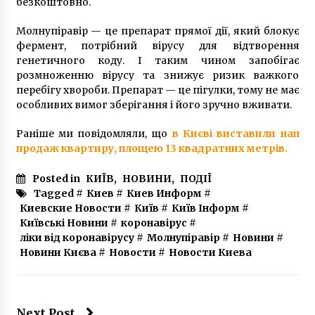
безкоштовно.
Молнупіравір — це препарат прямої дії, який блокує
фермент, потрібний вірусу для відтворення
генетичного коду. І таким чином запобігає
розмноженню вірусу та знижує ризик важкого
перебігу хвороби. Препарат — це пігулки, тому не має
особливих вимог зберігання і його зручно вживати.
Раніше ми повідомляли, що
в Києві виставили нап
продаж квартиру, площею 13 квадратних метрів.
Posted in
КИЇВ
,
НОВИНИ
,
ПОДІЇ
Tagged #
Киев
#
Киев Информ
#
Киевские Новости
#
Київ
#
Київ Інформ
#
Київські Новини
#
коронавірус
#
ліки від коронавірусу
#
Молнупіравір
#
Новини
#
Новини Києва
#
Новости
#
Новости Киева
Next Post