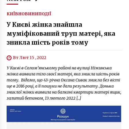
КИЇВ
НОВИНИ
ПОДІЇ
У Києві жінка знайшла
муміфікований труп матері, яка
зникла шість років тому
Вт Лют 15 , 2022
У Києві в Солом’янському районі на вулиці Ніжинська
жінка виявила тіло своєї матері, яка зникла шість років
тому. Відомо, що 43-річна Оксана Сивак зникла без вісті
ще в 2016 році, а її пошуки не дали результату. Донька
зниклої жінки виявила на балконі квартири матері ящик,
залитий бетоном, 13 лютого 2022 […]