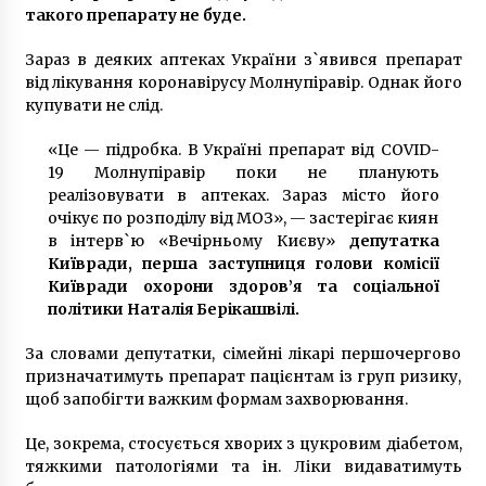
такого препарату не буде.
Зараз в деяких аптеках України з`явився препарат
від лікування коронавірусу Молнупіравір. Однак його
купувати не слід.
«Це — підробка. В Україні препарат від COVID-
19 Молнупіравір поки не планують
реалізовувати в аптеках. Зараз місто його
очікує по розподілу від МОЗ», — застерігає киян
в інтерв`ю «Вечірньому Києву»
депутатка
Київради, перша заступниця голови комісії
Київради охорони здоров’я та соціальної
політики Наталія Берікашвілі.
За словами депутатки, сімейні лікарі першочергово
призначатимуть препарат пацієнтам із груп ризику,
щоб запобігти важким формам захворювання.
Це, зокрема, стосується хворих з цукровим діабетом,
тяжкими патологіями та ін. Ліки видаватимуть