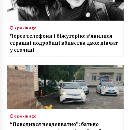
7 років ago
Через телефони і біжутерію: з’явилися
страшні подробиці вбивства двох дівчат
у столиці
6 років ago
“Поводився неадекватно”: батько