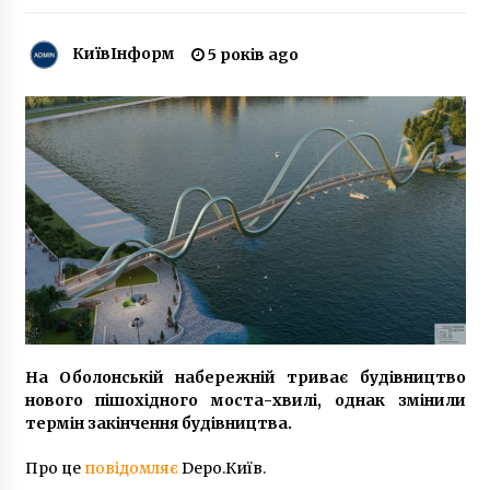
2 роки ago
КиївІнформ
5 років ago
За день в озерах Києва потонуло двоє людей
7 років ago
Як виглядав Київ у 1918 році: архівні фото,
зроблені з повітря
2 роки ago
Готель Дніпро перетворять на Казино?
6 років ago
В Киеве построят мусороперерабатывающий
На Оболонській набережній триває будівництво
комплекс
нового пішохідного моста-хвилі, однак змінили
8 років ago
термін закінчення будівництва.
Чому ЗСУ методично палять склади
Про це
повідомляє
Depo.Київ
.
Wildberries