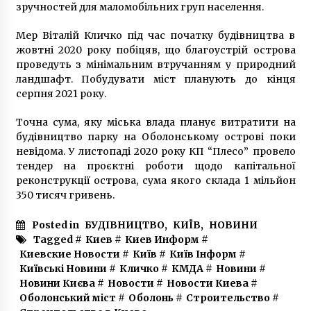
зручностей для маломобільних груп населення.
Мер Віталій Кличко під час початку будівництва в
жовтні 2020 року побіцяв, що благоустрій острова
проведуть з мінімальним втручанням у природний
ландшафт. Побудувати міст планують до кінця
серпня 2021 року.
Точна сума, яку міська влада планує витратити на
будівництво парку на Оболонському острові поки
невідома. У листопаді 2020 року КП “Плесо” провело
тендер на проєктні роботи щодо капітальної
реконструкції острова, сума якого склада 1 мільйон
350 тисяч гривень.
Posted in
БУДІВНИЦТВО
,
КИЇВ
,
НОВИНИ
Tagged #
Киев
#
Киев Информ
#
Киевские Новости
#
Київ
#
Київ Інформ
#
Київські Новини
#
Кличко
#
КМДА
#
Новини
#
Новини Києва
#
Новости
#
Новости Киева
#
Оболонський міст
#
Оболонь
#
Строительство
#