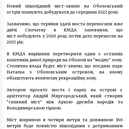
3 дні ago
Новий пішохідний міст-хвилю на Оболонський
острів планують добудувати до середини 2022 року.
Зазначимо, що терміни здачі моста переносили вже
двічі. Спочатку в КМДА запевняли, що
міст побудують у 2020 році, потім дату перенесли на
2021 рік.
В КМДА вирішили перетворити один з останніх
клаптиків дикої природи на Оболоні на “модну” зону.
Столична влада будує міст-хвилю, що поєднає парк
Наталка з Оболонським островом, на якому
облаштують величезну рекреаційну зону.
Автором проєкту моста і парку на острові є
архітектор Андрій Миргородський, який створив
“скляний міст” між Аркою дружби народів та
Володимирською гіркою.
Міст шириною в чотири метри та довжиною 160
метрів буде повністю пішохідним з дотриманням