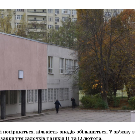
Дизель-генератор не генерує
ра
напругу: що робити?
2 роки ago
УЗ пояснила, що буде з цінами на
залізничні квитки
6 років ago
 погіршаться, кількість опадів збільшиться. У зв’язку з
акриття садочків та шкіл 11 та 12 лютого.