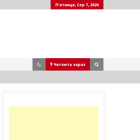
П’ятниця, Сер 7, 2026
Читають зараз
В квартире на Троещине
произошел взрыв: пострадал
мужчина
10 років ago
У Києві не будуть проводити
масові заходи 8-9 травня