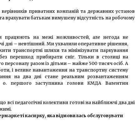
 керівників приватних компаній та державних установ
ї та врахувати батькам вимушену відсутність на робочому
ки працюють на межі можливостей, але негода не
жчі дні – невтішний. Ми ухвалили оперативне рішення,
ити транспортні шляхи та мінімізувати паркування
ез перешкод прибирати сніг. Тільки в столиці на
о персоналу разом із дітьми – майже 500 тисяч осіб. А
оботи, і велике навантаження на транспортну систему
ання на два дні стане реальним розвантаженням
. о. першого заступника голови КМДА Валентин
що всі педагогічні колективи готові на найближчі два дні
жимі.
ермаркеті касирку, яка відмовилась обслуговувати