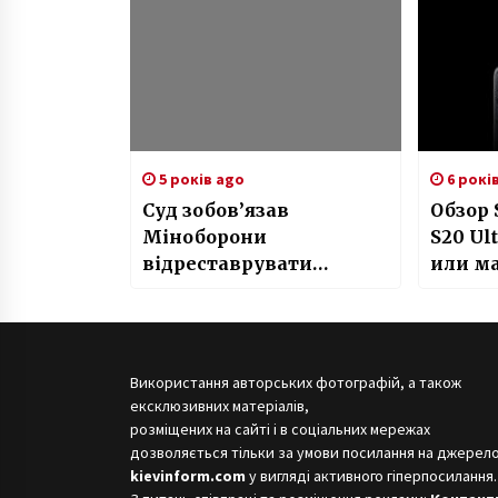
5 років ago
6 рокі
Суд зобов’язав
Обзор 
Міноборони
S20 Ul
відреставрувати
или м
будинок Сікорського
Використання авторських фотографій, а також
ексклюзивних матеріалів,
розміщених на сайті і в соціальних мережах
дозволяється тільки за умови посилання на джерело
kievinform.com
у вигляді активного гіперпосилання.