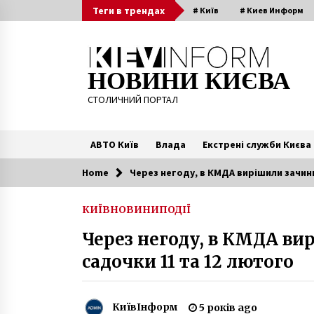
Skip
Теги в трендах
# Київ
# Киев Информ
to
content
НОВИНИ КИЄВА
СТОЛИЧНИЙ ПОРТАЛ
АВТО Київ
Влада
Екстрені служби Києва
Home
Через негоду, в КМДА вирішили зачин
Читають зараз
КИЇВ
НОВИНИ
ПОДІЇ
Вагітна з Ірпеня, у якої виявили
Через негоду, в КМДА ви
коронавірус, народила дитину
6 років ago
садочки 11 та 12 лютого
У Києві через аварію водоканалу
змінили маршрути руху
КиївІнформ
5 років ago
тролейбусів