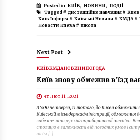
Posted in
КИЇВ
,
НОВИНИ
,
ПОДІЇ
Tagged #
дистанційне навчання
#
Киев
Київ Інформ
#
Київські Новини
#
КМДА
#
Новости Киева
#
школа
Next Post
КИЇВ
КМДА
НОВИНИ
ПОГОДА
Київ знову обмежив в'їзд в
Чт Лют 11 , 2021
З 7:00 четверга, 11 лютого, до Києва обмежили 
Київській міськдержадміністрації, обмеження д
забезпечити рух снігоприбиральної техніки. В
столицю в залежності від погодних умов і ситуа
вісім […]