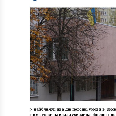
8 років ago
Кияни розпочали демонтаж
паркану забудови на березі Дніп
7 років ago
КП “Киевпасстранс” подписал
договор на поставку 10 трамваев
Pesa
10 років ago
У найближчі два дні погодні умови в Києві
цим столична влада ухвалила рішення про з