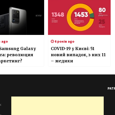
в ago
6 років ago
Samsung Galaxy
COVID-19 у Києві: 51
tra: революция
новий випадок, з них 11
аркетинг?
– медики
PAT
: