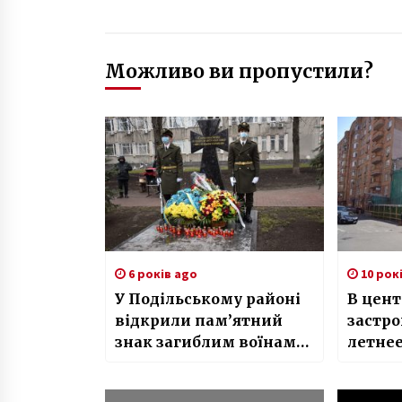
Можливо ви пропустили?
6 років ago
10 рок
У Подільському районі
В цент
відкрили пам’ятний
застро
знак загиблим воїнам
летнее
АТО/ООС
Видео