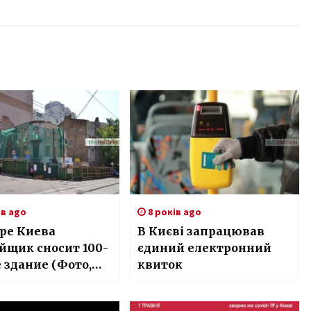
ів ago
8 років ago
ре Киева
В Києві запрацював
йщик сносит 100-
єдиний електронний
 здание (Фото,
квиток
)