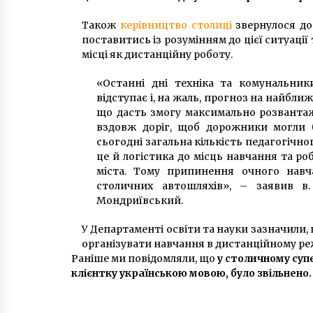
Також
керівництво столиці
звернулося до
поставитись із розумінням до цієї ситуаці
місці як дистанційну роботу.
«Останні дні техніка та комунальни
відступає і, на жаль, прогноз на найбли
що дасть змогу максимально розвантаж
вздовж доріг, щоб дорожники могли б
сьогодні загальна кількість педагогічног
це й логістика до місць навчання та р
міста. Тому припинення очного навч
столичних автошляхів», – заявив в
Мондриївський.
У Департаменті освіти та науки зазначили, 
організувати навчання в дистанційному ре
Раніше ми повідомляли, що
у столичному суп
клієнтку українською мовою, було звільнено.