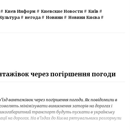
#
Киев Информ
#
Киевские Новости
#
Київ
#
Культура
#
негода
#
Новини
#
Новини Києва
#
антажівок через погіршення погоди
в’їзд вантажівок через погіршення погоди. Як повідомили в
озволять мінімізувати виникнення заторів на дорогах і
еликогабаритний транспорт будуть пускати в українську
ції на дорогах. На в’їздах до Києва рятувальники розгорнули