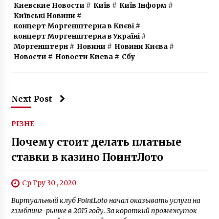
Киевские Новости
#
Київ
#
Київ Інформ
#
Київські Новини
#
концерт Моргенштерна в Києві
#
концерт Моргенштерна в Україні
#
Моргенштерн
#
Новини
#
Новини Києва
#
Новости
#
Новости Киева
#
Сбу
Next Post
РІЗНЕ
Почему стоит делать платные
ставки в казино ПоинтЛото
Ср Гру 30 , 2020
Виртуальный клуб PointLoto начал оказывать услуги на
гэмблинг-рынке в 2015 году. За короткий промежуток