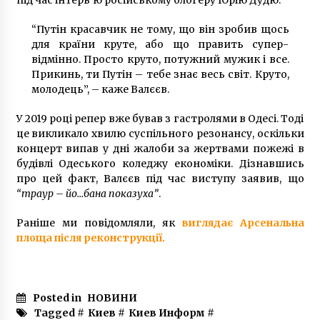
під час інтерв’ю російському блогеру Юрію Дудю.
“Путін красавчик не тому, що він зробив щось
для країни круте, або що править супер-
відмінно. Просто круто, потужний мужик і все.
Прикинь, ти Путін – тебе знає весь світ. Круто,
молодець”, – каже Валєєв.
У 2019 році репер вже бував з гастролями в Одесі. Тоді
це викликало хвилю суспільного резонансу, оскільки
концерт випав у дні жалоби за жертвами пожежі в
будівлі Одеського коледжу економіки. Дізнавшись
про цей факт, Валєєв під час виступу заявив, що
“траур – йо…бана показуха”
.
Раніше ми повідомляли, як
виглядає Арсенальна
площа після реконструкції.
Posted in
НОВИНИ
Tagged #
Киев
#
Киев Информ
#