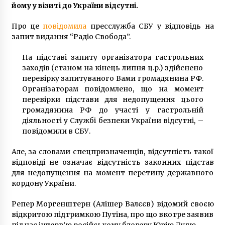
йому у візиті до України відсутні.
6 років ago
Про це
повідомила
пресслужба СБУ у відповідь на
запит видання “Радіо Свобода”.
На підставі запиту організатора гастрольних
заходів (станом на кінець липня ц.р.) здійснено
перевірку запитуваного Вами громадянина РФ.
Організаторам повідомлено, що на момент
перевірки підстави для недопущення цього
громадянина РФ до участі у гастрольній
діяльності у Службі безпеки України відсутні, –
повідомили в СБУ.
Але, за словами спецпризначенців, відсутність такої
відповіді не означає відсутність законних підстав
для недопущення на момент перетину державного
кордону України.
Репер Моргенштерн (Алішер Валєєв) відомий своєю
відкритою підтримкою Путіна, про що вкотре заявив