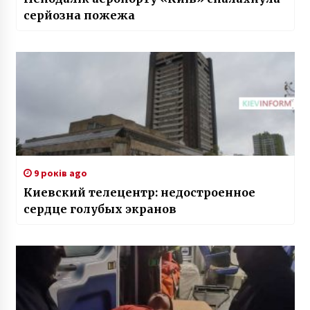
серйозна пожежа
9 років ago
Киевский телецентр: недостроенное
сердце голубых экранов