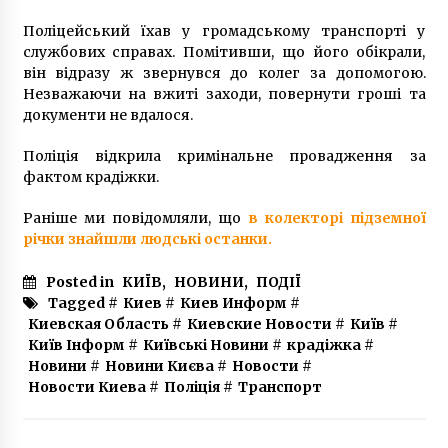
допомоги
Поліцейський їхав у громадському транспорті у
7 років ago
службових справах. Помітивши, що його обікрали,
він відразу ж звернувся до колег за допомогою.
Незважаючи на вжиті заходи, повернути гроші та
документи не вдалося.
Поліція відкрила кримінальне провадження за
фактом крадіжки.
Раніше ми повідомляли, що
в колекторі підземної
річки знайшли людські останки.
Posted in
КИЇВ
,
НОВИНИ
,
ПОДІЇ
Tagged #
Киев
#
Киев Информ
#
Киевская Область
#
Киевские Новости
#
Київ
#
Київ Інформ
#
Київські Новини
#
крадіжка
#
Новини
#
Новини Києва
#
Новости
#
Новости Киева
#
Поліція
#
Транспорт