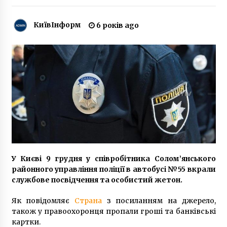
7 років ago
КиївІнформ
6 років ago
Зарядні пристрої для акумуляторів 21700:
потужність під контролем
1 рік ago
В НБУ озвучили, как будут работать банки во
время праздников
8 років ago
Бельгійські військові збиватимуть невідомі
дрони у власному повітряному просторі
9 місяців ago
У Києві 9 грудня у співробітника Солом’янського
районного управління поліції в автобусі №55 вкрали
У столиці покажуть фільм про Олега Сенцова
службове посвідчення та особистий жетон.
7 років ago
Як повідомляє
Страна
з посиланням на джерело,
також у правоохоронця пропали гроші та банківські
В Києві в Маріїнському парку проведуть
картки.
акцію до Всесвітнього дня надання першої