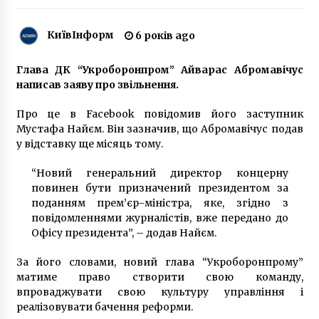
перевезти у Катар
5 років ago
КиївІнформ
6 років ago
Київ прощається із захисником, який загинув
на Донбасі
Глава ДК “Укроборонпром” Айварас Абромавічус
6 років ago
написав заяву про звільнення.
Про це в Facebook повідомив його заступник
Мер Києва Кличко був викритий у порушенні
карантинних обмежень
Мустафа Найєм. Він зазначив, що Абромавічус подав
6 років ago
у відставку ще місяць тому.
“Новий генеральний директор концерну
Помер директор відомої школи імені Івана
повинен бути призначений президентом за
Франка
поданням прем’єр-міністра, яке, згідно з
9 років ago
повідомленнями журналістів, вже передано до
Офісу президента”, – додав Найєм.
У Прип’яті встановили новорічну ялинку
(ФОТО)
За його словами, новий глава “Укроборонпрому”
7 років ago
матиме право створити свою команду,
впроваджувати свою культуру управління і
реалізовувати бачення реформи.
У Києві перекрили рух на Південному мосту