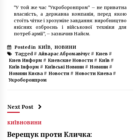
8 років ago
“У той же час “Укроборонпром” – не приватна
власність, а державна компанія, перед якою
стоїть чітке і зрозуміле завдання: виробництво
якісних озброєнь і військової техніки для
потреб армії”, – зазначив Найєм.
Posted in
КИЇВ
,
НОВИНИ
Tagged #
Айварас Абромавічус
#
Киев
#
Киев Информ
#
Киевские Новости
#
Київ
#
Київ Інформ
#
Київські Новини
#
Новини
#
Новини Києва
#
Новости
#
Новости Киева
#
Укроборонпром
Next Post
КИЇВ
НОВИНИ
Верещук проти Кличка: