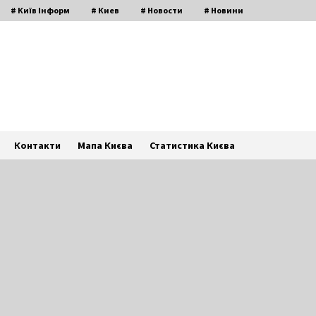
# Київ Інформ
# Киев
# Новости
# Новини
Контакти
Мапа Києва
Статистика Києва
В школі Прип`яті зажгли світло
7 років ago
Чи буде примусова евакуація із
Києва? Влада зробила важливе
уточнення