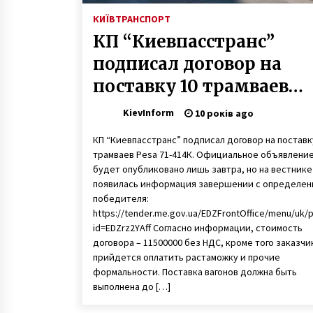
КИЇВ
ТРАНСПОРТ
КП “Киевпасстранс”
подписал договор на
поставку 10 трамваев
Pesa
KievInform
10 років ago
КП “Киевпасстранс” подписал договор на поставк
трамваев Pesa 71-414К. Официальное объявлени
будет опубликовано лишь завтра, но на вестнике
появилась информация завершении с определе
победителя:
https://tender.me.gov.ua/EDZFrontOffice/menu/uk/
id=EDZrz2YAff Согласно информации, стоимость
договора – 11500000 без НДС, кроме того заказчи
прийдется оплатить растаможку и прочие
формальности. Поставка вагонов должна быть
выполнена до […]