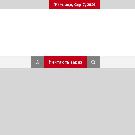
П’ятниця, Сер 7, 2026
Читають зараз
Суд виправдав трьох нападників
на Мустафу Найєма
6 років ago
У Києві трагічно помер журналіст
“Фокуса” Святослав Секун