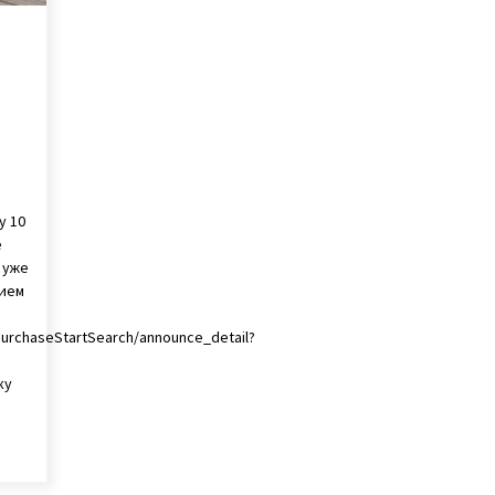
у 10
е
 уже
нием
purchaseStartSearch/announce_detail?
ку