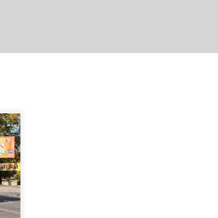
4 роки ago
Чому батарейки «вмирають»
раніше, ніж очікувалось?
9 місяців ago
Економіка РФ стрімко рухається
до рецесії
7 місяців ago