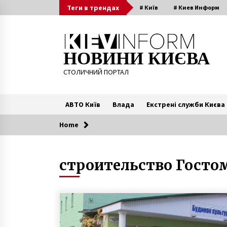
Skip
Теги в трендах
# Київ
# Киев Информ
to
content
НОВИНИ КИЄВА
СТОЛИЧНИЙ ПОРТАЛ
АВТО Київ
Влада
Екстрені служби Києва
Home
Читають зараз
строительство Госто
В санатории «Орленок» медики
привязали и обливали водой
ребенка
10 років ago
Шовковична лишається
двосторонньою