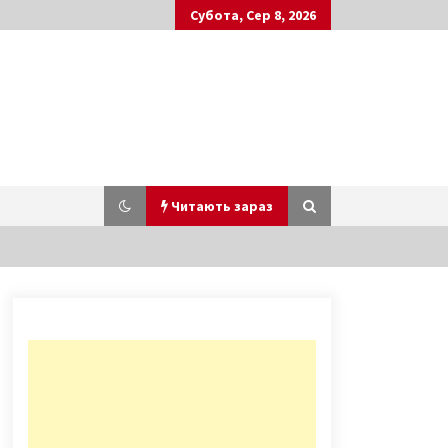
Субота, Сер 8, 2026
Читають зараз
Біля метро «Почайна» обвалився
паркан шляхопроводу
6 років ago
Аеропорт “Київ” відновив роботу
після аварії білоруського лайнера