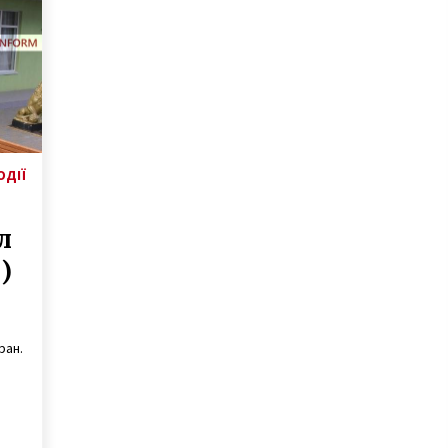
програми регулювання тепла
7 років ago
У Києві на мосту Патона
розгорнули величезний прапор
України: люди по всій країні
вийшли святкувати День
8 років ago
Соборності
о
У центрі Києва горить офісна
будівля
ОДІЇ
7 років ago
л
)
ран.