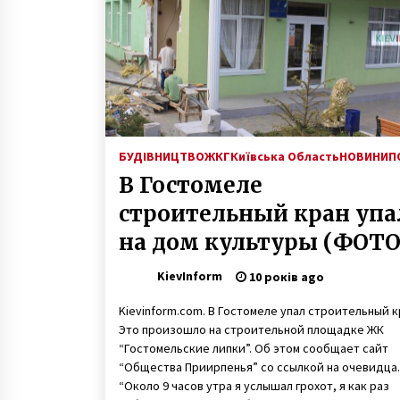
7 років ago
У Києві затримали групу осіб, які
утримували в рабстві понад
сотню людей
5 років ago
Порушники карантину “вихідног
дня”: у Києві оштрафували
БУДІВНИЦТВО
ЖКГ
Київська Область
НОВИНИ
П
ресторани та дитячий театр
В Гостомеле
6 років ago
строительный кран упа
на дом культуры (ФОТО
KievInform
10 років ago
Kievinform.com. В Гостомеле упал строительный к
Это произошло на строительной площадке ЖК
“Гостомельские липки”. Об этом сообщает сайт
“Общества Приирпенья” со ссылкой на очевидца.
“Около 9 часов утра я услышал грохот, я как раз