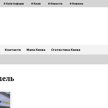
# Київ Інформ
# Киев
# Новости
# Новини
Контакти
Мапа Києва
Статистика Києва
мель
Що лікує дитячий психолог?
2 роки ago
У Києві зменшують вартість
опалення в будинках за
допомогою смартфона та