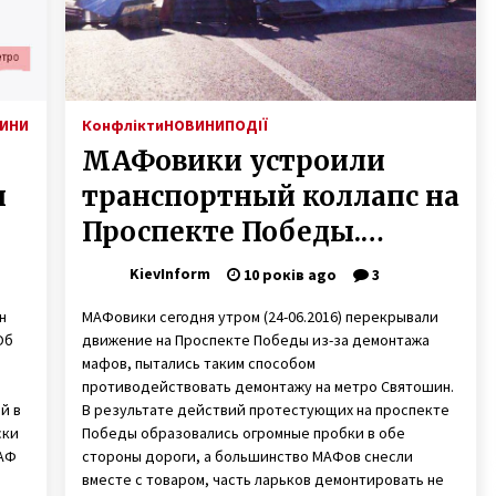
ИНИ
Конфлікти
НОВИНИ
ПОДІЇ
МАФовики устроили
н
транспортный коллапс на
Проспекте Победы.
Документов на ларьки
KievInform
10 років ago
3
нет (Фото)
н
МАФовики сегодня утром (24-06.2016) перекрывали
Об
движение на Проспекте Победы из-за демонтажа
мафов, пытались таким способом
противодействовать демонтажу на метро Святошин.
й в
В результате действий протестующих на проспекте
ски
Победы образовались огромные пробки в обе
МАФ
стороны дороги, а большинство МАФов снесли
вместе с товаром, часть ларьков демонтировать не