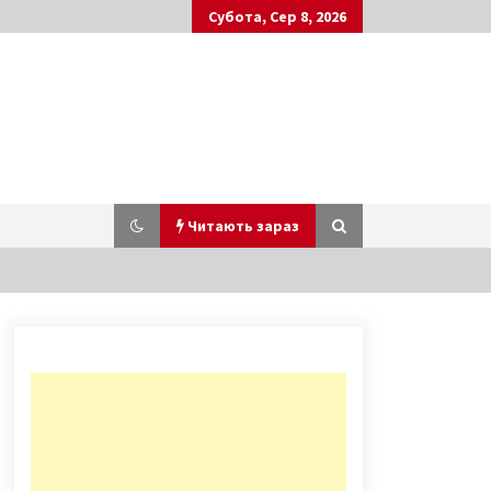
Субота, Сер 8, 2026
Читають зараз
У Києві п’яна пенсіонерка
врізалася у маршрутку,
постраждали шестеро осіб
7 років ago
У мережу потрапило відео з
вандалами, що понівечили Алею
художників в Києві