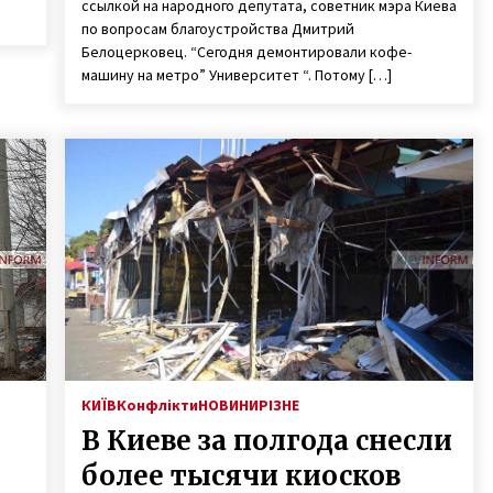
ссылкой на народного депутата, советник мэра Киева
по вопросам благоустройства Дмитрий
Белоцерковец. “Сегодня демонтировали кофе-
машину на метро” Университет “. Потому […]
КИЇВ
Конфлікти
НОВИНИ
РІЗНЕ
В Киеве за полгода снесли
более тысячи киосков