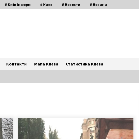
# Київ Інформ
# Киев
# Новости
# Новини
Контакти
Мапа Києва
Статистика Києва
На Троєщині підірвали відділення
“ПриватБанку”
6 років ago
Космолот slots4money.com – это
лидер среди игровых залов в
укрнете