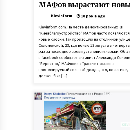
МАФов вырастают нов
KievInform
10 років ago
Kievinform.com. На месте демонтированных КП
“Киевблагоустройство” МАФов часто появляются
новые киоски. Так произошло на столичной улиц
Соломенской, 23, где ночью 12 августа в четверт
раз за последнее время установили ларьки. Об э
в facebook сообщает активист Александр Соколе
“Вероятно,” МАФовикы “рассчитывали на
прогнозируемый сильный дождь, что, по логике,
должен был […]