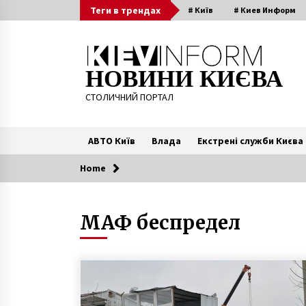
Skip
Теги в трендах
# Київ
# Киев Информ
to
content
НОВИНИ КИЄВА
СТОЛИЧНИЙ ПОРТАЛ
АВТО Київ
Влада
Екстрені служби Києва
Home
Читають зараз
МАФ беспредел
В Киеве построят
мусороперерабатывающий
комплекс
8 років ago
У київському метро пасажир
втратив свідомість і отримав
поранення від проїжджаючого