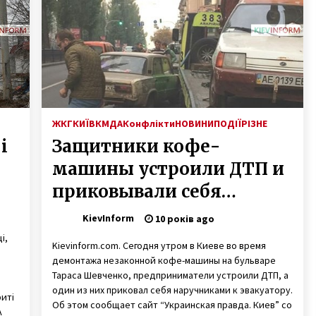
7 років ago
З’явилося фото підозрюваних у
вбивстві дівчат
7 років ago
Обзор Samsung Galaxy Z Flip:
возвращение раскладушек
ЖКГ
КИЇВ
КМДА
Конфлікти
НОВИНИ
ПОДІЇ
РІЗНЕ
6 років ago
і
Защитники кофе-
машины устроили ДТП и
приковывали себя
наручниками (ФОТО,
KievInform
10 років ago
ОБНОВЛЕНО, ВИДЕО)
і,
Kievinform.com. Сегодня утром в Киеве во время
демонтажа незаконной кофе-машины на бульваре
Тараса Шевченко, предприниматели устроили ДТП, а
один из них приковал себя наручниками к эвакуатору.
иті
Об этом сообщает сайт “Украинская правда. Киев” со
А