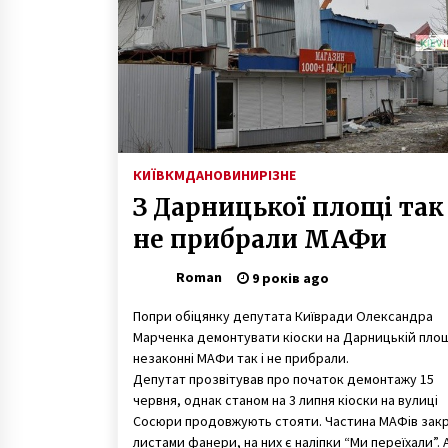
поїзда
7 років ago
Ярмоленко віддав премію за
“Євро-2020” у лікарню Охматдит
5 років ago
У центрі Києва розвалюється
новий дитячий майданчик
КИЇВ
КМДА
НОВИНИ
РІЗНЕ
7 років ago
З Дарницької площі так 
не прибрали МАФи
Roman
9 років ago
Попри обіцянку депутата Київради Олександра
Марченка демонтувати кіоски на Дарницькій площ
незаконні МАФи так і не прибрали.
Депутат прозвітував про початок демонтажу 15
червня, однак станом на 3 липня кіоски на вулиці
Сосюри продовжують стояти. Частина МАФів закр
листами фанери, на них є наліпки “Ми переїхали”. 