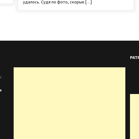
удалось. Судя по фото, скорые […]
PAT
:
и