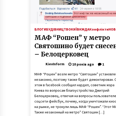
БЛОГИ
БУДІВНИЦТВО
КИЇВ
КМДА
Конфлікти
НОВ
МАФ “Рошен” у метро
Святошино будет снесе
– Белоцерковец
KievInform
10 років ago
1
МАФ “Рошен” возле метро “Святошин” установле
незаконно, поэтому также будет демонтирован. 
этом в facebook сообщил нардеп, советник мэра
Киева по вопросам благоустройства Дмитрий
Белоцерковец, отвечая на вопросы пользователе
соцсети фейсбук, почему, когда уничтожали кио
на рынке, не тронули лишь МАФ “Рошен”. “Этот 
Также незаконный на метро” Святошин […]