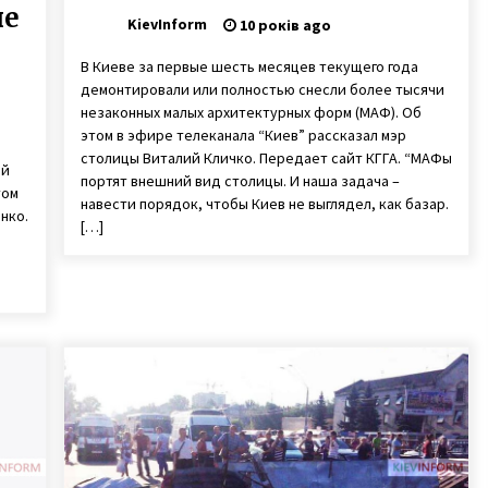
ые
KievInform
10 років ago
В Киеве за первые шесть месяцев текущего года
демонтировали или полностью снесли более тысячи
незаконных малых архитектурных форм (МАФ). Об
этом в эфире телеканала “Киев” рассказал мэр
е
столицы Виталий Кличко. Передает сайт КГГА. “МАФы
ый
портят внешний вид столицы. И наша задача –
том
навести порядок, чтобы Киев не выглядел, как базар.
нко.
[…]