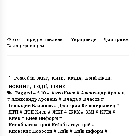
Фото предоставлены Укрправде Дмитрием
Белоцерковцем
Posted in
ЖКГ
,
КИЇВ
,
КМДА
,
Конфлікти
,
НОВИНИ
,
ПОДІЇ
,
РІЗНЕ
Tagged #
5.10
#
Авто Киев
#
Александр Аронец
#
Александр Аронець
#
Влада
#
Власть
#
Геннадий Балашов
#
Дмитрий Белоцерковец
#
ДТП
#
ДТП Киев
#
ЖКГ
#
ЖКХ
#
ЗМІ
#
КГГА
#
Киев
#
Киев Информ
#
Киевблагоустрий Київблагоустрій
#
Киевские Новости
#
Київ
#
Київ Інформ
#