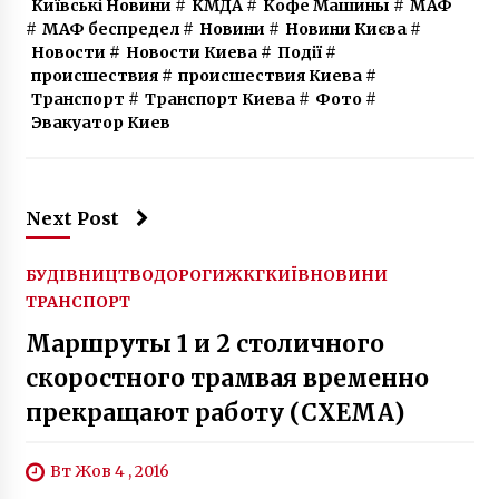
Київські Новини
#
КМДА
#
Кофе Машины
#
МАФ
#
МАФ беспредел
#
Новини
#
Новини Києва
#
Новости
#
Новости Киева
#
Події
#
происшествия
#
происшествия Киева
#
Транспорт
#
Транспорт Киева
#
Фото
#
Эвакуатор Киев
Next Post
БУДІВНИЦТВО
ДОРОГИ
ЖКГ
КИЇВ
НОВИНИ
ТРАНСПОРТ
Маршруты 1 и 2 столичного
скоростного трамвая временно
прекращают работу (СХЕМА)
Вт Жов 4 , 2016