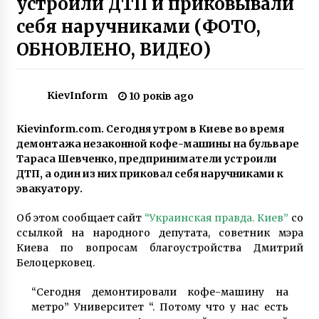
устроили ДТП и приковывали
6 років ago
себя наручниками (ФОТО,
ОБНОВЛЕНО, ВИДЕО)
Погибла девочка: появились подробности о
жертвах взрыва в Фастове
8 років ago
KievInform
10 років ago
У Києві відбулась панахида за загиблими
захисниками Донецького аеропорту
Kievinform.com. Сегодня утром в Киеве во время
8 років ago
демонтажа незаконной кофе-машины на бульваре
Тараса Шевченко, предприниматели устроили
ДТП, а один из них приковал себя наручниками к
В Киеве впервые в Украине пройдут гонки на
Дронах
эвакуатору.
10 років ago
Об этом сообщает сайт
“Украинская правда. Киев”
со
ссылкой на народного депутата, советник мэра
До Києва прибув третій контейнерний поїзд
Киева по вопросам благоустройства Дмитрий
з Китаю з експериментального маршруту
Белоцерковец.
6 років ago
“Сегодня демонтировали кофе-машину на
O.Torvald зіграють безпечний онлайн-
метро” Университет “. Потому что у нас есть
концерт під час карантину