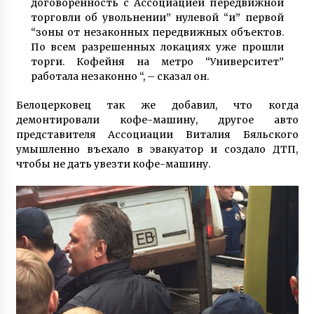
договоренность с Ассоциацией передвижной
6 років ago
торговли об увольнении” нулевой “и” первой
“зоны от незаконных передвижных объектов.
По всем разрешенных локациях уже прошли
торги. Кофейня на метро “Университет”
работала незаконно “, – сказал он.
Белоцерковец так же добавил, что когда
демонтировали кофе-машину, другое авто
представителя Ассоциации Виталия Бяльского
умышленно въехало в эвакуатор и создало ДТП,
чтобы не дать увезти кофе-машину.