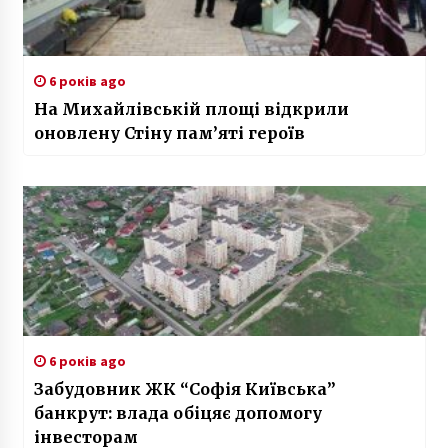
6 років ago
На Михайлівській площі відкрили
оновлену Стіну пам’яті героїв
6 років ago
Забудовник ЖК “Софія Київська”
банкрут: влада обіцяє допомогу
інвесторам