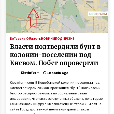
На Печерську почали реставрувати четверту
вежу Київської фортеці
6 років ago
Вночі в Києві горів гуртожиток НАУ.
Київська Область
НОВИНИ
ПОДІЇ
РІЗНЕ
Довелося евакуювати 350 осіб
7 років ago
Власти подтвердили бунт в
колонии-поселении под
Фірмові пакети як елемент брендингу та
Киевом. Побег опровергли
маркетингової стратегії
6 місяців ago
KievInform
10 років ago
На бульварі Шевченка встановили льодову
Kievinform.com. В Коцюбинской колонии-поселении под
скульптуру карпатської рисі
Киевом вечером 20 июля произошел “бунт”. Появилась и
7 років ago
быстро распространилась по социальным сетям
информация, что часть заключенных сбежала, некоторые
СМИ называли цифру в 50 заключенных. Утром 21 июля на
Чиновника київського центру Держпраці
затримали на хабарі
сайте Государственной пенитенциарной службы
10 років ago