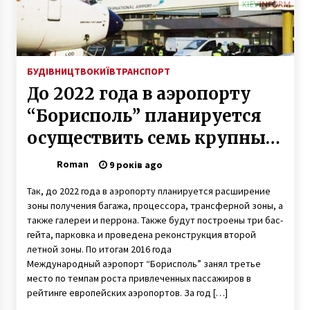
Петиція про скасування військового обліку
для жінок набрала потрібні 25 000 голосів
5 років ago
БУДІВНИЦТВО
КИЇВ
ТРАНСПОРТ
До 2022 года в аэропорту
Об’єднувальний собор обрав главу
Української церкви
“Борисполь” планируется
8 років ago
осуществить семь крупных
инфраструктурных
Проспекту Перемоги повернуть стару назву
Roman
9 років ago
9 років ago
проектов
Так, до 2022 года в аэропорту планируется расширение
зоны получения багажа, процессора, трансферной зоны, а
также галереи и перрона. Также будут построены три бас-
У столиці не будуть проводити масове
гейта, парковка и проведена реконструкция второй
тестування на COVID-19 – Кличко
летной зоны. По итогам 2016 года
6 років ago
Международный аэропорт “Борисполь” занял третье
место по темпам роста привлеченных пассажиров в
Киевсовет предоставил статус сквера еще
рейтинге европейских аэропортов. За год […]
шести земельным участкам