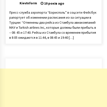
опозданием
KievInform
10 років ago
Пресс-служба аэропорта “Борисполь” в соцсети Фейсбук
рапортует об изменении расписания из-за ситуации в
Турции: “Отменены два рейса из Стамбула авиакомпаний
МАУ и Turkish airlines Inc, которые должны были прибыть в
– 08: 45 и 17:40. Рейсы из Стамбула со временем прибытия
в 8:05 ожидаются в 11:44, в 08:45 и 19:40 […]