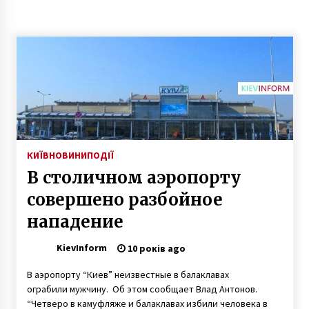
7 років ago
КИЇВ
НОВИНИ
ПОДІЇ
В столичном аэропорту
совершено разбойное
нападение
KievInform
10 років ago
В аэропорту “Киев” неизвестные в балаклавах
ограбили мужчину. Об этом сообщает Влад Антонов.
“Четверо в камуфляже и балаклавах избили человека в