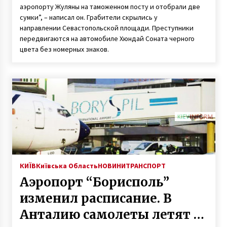
аэропорту Жуляны на таможенном посту и отобрали две
сумки”, – написал он. Грабители скрылись у
направлении Севастопольской площади. Преступники
передвигаются на автомобиле Хюндай Соната черного
цвета без номерных знаков.
КИЇВ
Київська Область
НОВИНИ
ТРАНСПОРТ
Аэропорт “Борисполь”
изменил расписание. В
Анталию самолеты летят с