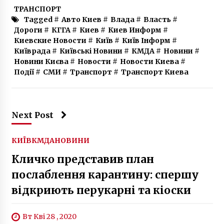
ТРАНСПОРТ
Tagged #
Авто Киев
#
Влада
#
Власть
#
Дороги
#
КГГА
#
Киев
#
Киев Информ
#
Киевские Новости
#
Київ
#
Київ Інформ
#
Київрада
#
Київські Новини
#
КМДА
#
Новини
#
Новини Києва
#
Новости
#
Новости Киева
#
Події
#
СМИ
#
Транспорт
#
Транспорт Киева
Next Post
КИЇВ
КМДА
НОВИНИ
Кличко представив план
послаблення карантину: спершу
відкриють перукарні та кіоски
Вт Кві 28 , 2020