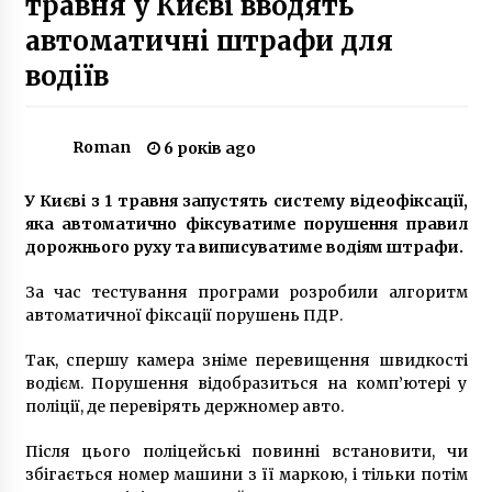
травня у Києві вводять
5 років ago
автоматичні штрафи для
водіїв
На синагозі в Києві з’явилася бронзова
мініскульптурка
7 років ago
Roman
6 років ago
У Славутичі виводити собак на вулицю
можна лише на повідку
У Києві з 1 травня запустять систему відеофіксації,
6 років ago
яка автоматично фіксуватиме порушення правил
дорожнього руху та виписуватиме водіям штрафи.
Наружную рекламу в Киеве будут размещать
по новым правилам
За час тестування програми розробили алгоритм
10 років ago
автоматичної фіксації порушень ПДР.
Так, спершу камера зніме перевищення швидкості
Під Києвом мало не вибухнула дочка
водієм. Порушення відобразиться на комп’ютері у
бізнесмена з нянею
поліції, де перевірять держномер авто.
7 років ago
Після цього поліцейські повинні встановити, чи
Кличко вночі спіймав юних вандалів, які
збігається номер машини з її маркою, і тільки потім
малювали графіті у Києві