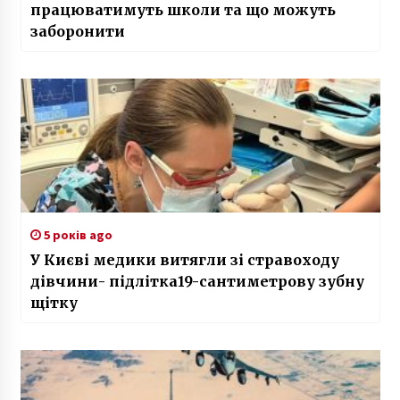
працюватимуть школи та що можуть
заборонити
5 років ago
У Києві медики витягли зі стравоходу
дівчини- підлітка19-сантиметрову зубну
щітку