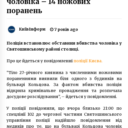
чоловіка – 14 ножових
7 років ago
поранень
У київському інтернаті для особливих дітей
постраждали від жорстоких побоїв
хлопчики-аутисти
КиївІнформ
7 років ago
6 років ago
Поліція встановлює обставини вбивства чоловіка у
У Києві на дитячих майданчиках з`явились
Святошинському районі столиці.
обмежуючі стрічки
5 років ago
Про це йдеться у повідомленні
поліції Києва.
Вибори 2019: Одномандатний виборчий
“Тіло 27-річного киянина з численними ножовими
округ №216
пораненнями виявили біля одного з будинків на
7 років ago
бульварі Кольцова. За фактом вбивства поліція
відкрила кримінальне провадження та розпочала
досудове розслідування”, – йдеться у повідомленні.
У центрі Києва через просідання асфальту
обмежили проїзд по вулиці Володимирській
7 років ago
У поліції повідомили, що вчора близько 21:00 по
спецлінії 102 до чергової частини Святошинського
управління поліції надійшло повідомлення від
Скелет вашого дата-центру: все, що ви
медиків про те, що на бульварі Кольцова чоловік
хотіли знати про серверні стійки