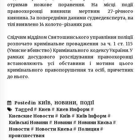
отримав ножове поранення. На місці події
9 місяців ago
правоохоронці виявили мертвим 27-річного
киянина. За попередніми даними судмедексперта, на
тілі виявлено 14 колото-різаних ран.
Слідчим відділом Святошинського управління поліції
розпочато кримінальне провадження за ч. 1 ст. 115
(Умисне вбивство) Кримінального кодексу України. У
рамках досудового розслідування правоохоронці
встановлюють усі обставини і мотиви цього
кримінального правопорушення та осіб, причетних
до нього.
Posted in
КИЇВ
,
НОВИНИ
,
ПОДІЇ
Tagged #
Киев
#
Киев Информ
#
Киевские Новости
#
Київ
#
Київ Інформ
#
Київські Новини
#
Новини
#
Новини Києва
#
Новости
#
Новости Киева
#
Полиция
#
происшествия