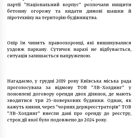
партії “Національний корпус” розпочали нищити
6 років ago
бетонну огорожу та кидати димові шашки й
піротехніку на територію будівництва.
Опір їм чинять правоохоронці, які вишикувалися
уздовж паркану. Сутичок наразі не відбувається,
ситуація залишається напруженою.
Нагадаємо, у грудні 2019 року Київська міська рада
проголосувала за відмову ТОВ “ЛВ-Холдинг” у
поновлені договору оренди двох ділянок, де мають
зводитися три 25-поверхових будинки. Однак, як
кажуть кияни, через “чорних держреєстраторів” ТОВ
“ЛВ-Холдинг” внесли дані про оренду до реєстру,
строк дії якої було подовжено до 2024 року.