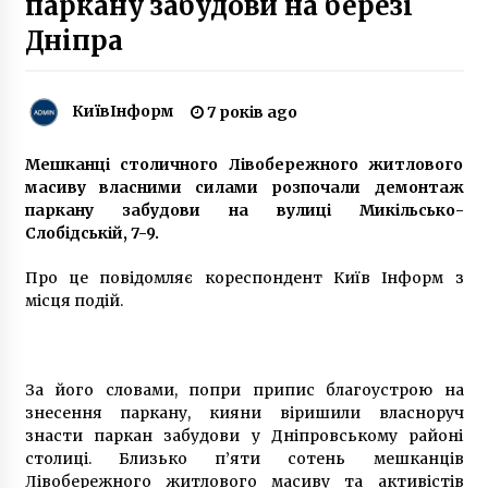
паркану забудови на березі
6 років ago
Дніпра
На Троєщині підірвали відділення
“ПриватБанку”
6 років ago
КиївІнформ
7 років ago
Мешканці столичного Лівобережного житлового
Ночью в Киеве горел строительный рынок
“Юность”
масиву власними силами розпочали демонтаж
8 років ago
паркану забудови на вулиці Микільсько-
Слобідській, 7-9.
Кличко обещает ликвидировать очереди в
Про це повідомляє кореспондент Київ Інформ з
детские сады
місця подій.
10 років ago
Лагідний конструктивізм або як Йосиф
Каракіс створив будинок КВО в історичному
За його словами, попри припис благоустрою на
центрі Києва
знесення паркану, кияни віришили власноруч
7 років ago
знасти паркан забудови у Дніпровському районі
столиці. Близько п’яти сотень мешканців
На День Незалежності невідомі в Києві
Лівобережного житлового масиву та активістів
«замінували» десятки об’єктів