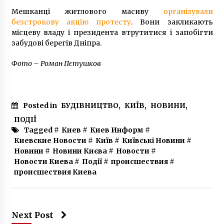
Мешканці житлового масиву
організували
безстрокову акцію протесту
. Вони закликають
місцеву владу і президента втрутитися і запобігти
забудові берегів Дніпра.
Фото – Роман Пєтушков
Posted in
БУДІВНИЦТВО
,
КИЇВ
,
НОВИНИ
,
ПОДІЇ
Tagged #
Киев
#
Киев Информ
#
Киевские Новости
#
Київ
#
Київські Новини
#
Новини
#
Новини Києва
#
Новости
#
Новости Киева
#
Події
#
происшествия
#
происшествия Киева
Next Post