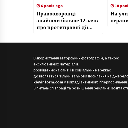
6 років ago
10 рок
Правоохоронці
На ули
знайшли більше 12 заяв
огран
про протиправні дії
гвалтівників з
Кагарлика
Використання авторських фотографій, а також
ексклюзивних матеріалів,
розміщених на сайті і в соціальних мережах
дозволяється тільки за умови посилання на джерело
kievinform.com
у вигляді активного гіперпосилання.
З питань співпраці та розміщення реклами:
Контакт