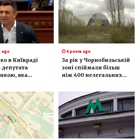
в ago
6 років ago
о в Київраді
За рік у Чорнобильській
 депутата
зоні спіймали більш
нкою, яка
ніж 400 нелегальних
ається під час
туристів
”