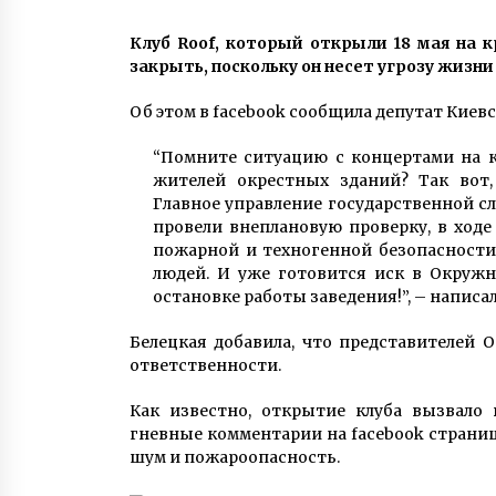
7 років ago
Клуб Roof, который открыли 18 мая на к
закрыть, поскольку он несет угрозу жизни
У Києві через аварії жителі 4
вулиць будуть добу сидіти без
води
Об этом в facebook сообщила депутат Киевс
8 років ago
“Помните ситуацию с концертами на к
Борислав Береза
жителей окрестных зданий? Так вот,
балотуватиметься в мери Києва
Главное управление государственной 
6 років ago
провели внеплановую проверку, в ход
пожарной и техногенной безопасности,
людей. И уже готовится иск в Окруж
остановке работы заведения!”, – написал
Белецкая добавила, что представителей
ответственности.
Как известно, открытие клуба вызвало
гневные комментарии на fаcebook страниц
шум и пожароопасность.