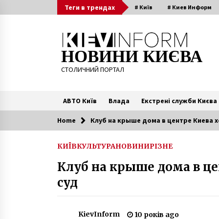
Skip
Теги в трендах
# Київ
# Киев Информ
to
content
НОВИНИ КИЄВА
СТОЛИЧНИЙ ПОРТАЛ
АВТО Київ
Влада
Екстрені служби Києва
Home
Клуб на крыше дома в центре Киева х
Читають зараз
КИЇВ
КУЛЬТУРА
НОВИНИ
РІЗНЕ
В Киеве уберут известный
Клуб на крыше дома в це
памятник
8 років ago
суд
Поліція оприлюднила особливі
прикмети вбивці київського
KievInform
10 років ago
хірурга