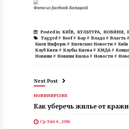
Фото из facebook Балицкой
Posted in
КИЇВ
,
КУЛЬТУРА
,
НОВИНИ
,
Tagged #
Roof
#
Бар
#
Влада
#
Власть
Киев Информ
#
Киевские Новости
#
Київ
Клуб Киев
#
Клубы Киева
#
КМДА
#
Конце
Новини
#
Новини Києва
#
Новости
#
Ново
Next Post
НОВИНИ
РІЗНЕ
Как уберечь жилье от кражи
Ср Лип 6 , 2016