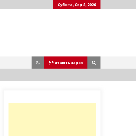
Субота, Сер 8, 2026
Читають зараз
За вказання бажаної статі у
вакансіях тепер штрафуватимуть
5 років ago
У Києві некерована фура
влаштувала смертельну ДТП