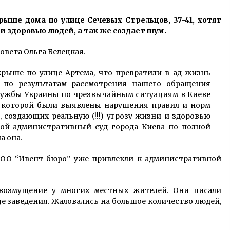
6 років ago
рыше дома по улице Сечевых Стрельцов, 37-41, хотят
 и здоровью людей, а так же создает шум.
Аграрії створили найбільшу фігуру
на пшеничному полі: рекорд
України
овета Ольга Белецкая.
6 років ago
рыше по улице Артема, что превратили в ад жизнь
На Лесном массиве сожгли
 по результатам рассмотрения нашего обращения
эвакуатор, который забрал
службы Украины по чрезвычайным ситуациям в Киеве
незаконные автокофейни (ФОТО)
е которой были выявлены нарушения правил и норм
10 років ago
 создающих реальную (!!!) угрозу жизни и здоровью
ной административный суд города Киева по полной
а она.
 ООО “Ивент бюро” уже привлекли к административной
 возмущение у многих местных жителей. Они писали
е заведения. Жаловались на большое количество людей,