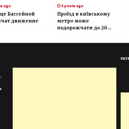
ів ago
5 років ago
це Бассейной
Проїзд в київському
ичат движение
метро може
подорожчати до 20
гривень
PAT
:
и