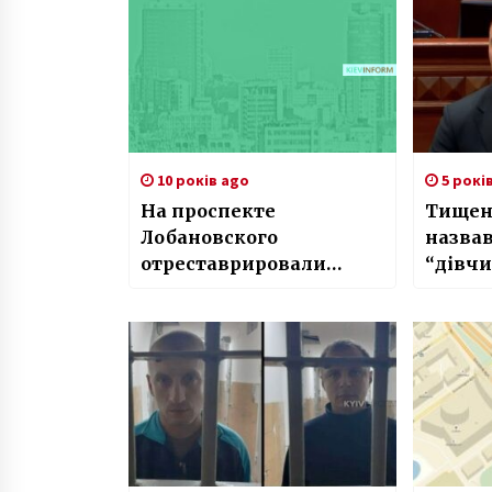
10 років ago
5 рокі
На проспекте
Тищенк
Лобановского
назвав
отреставрировали
“дівчи
сквер (Фото)
посміх
війни