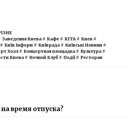
РІЗНЕ
#
Заведения Киева
#
Кафе
#
КГГА
#
Киев
#
#
Київ Інформ
#
Київрада
#
Київські Новини
#
рт Холл
#
Концертная площадка
#
Культура
#
сти Киева
#
Ночной Клуб
#
Події
#
Ресторан
 на время отпуска?