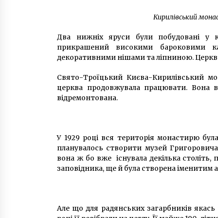
Кирилівський мона
Два нижніх яруси були побудовані у к
прикрашений високими бароковими ка
декоративними нішами та ліпниною. Церква
Свято-Троїцький Києва-Кирилівський мон
церква продовжувала працювати. Вона в
відремонтована.
У 1929 році вся територія монастирю бул
планувалось створити музей Григоровича-
вона ж бо вже існувала декілька століть,
заповідника, ще й була створена іменитим 
Але що для радянських загарбників якась т