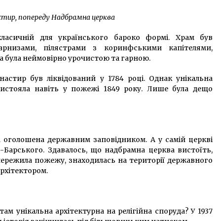
стир, попереду Надбрамна церква
ласичній для українського бароко формі. Храм був
рнизами, пілястрами з коринфськими капітелями,
 була неймовірно урочистою та гарною.
астир був ліквідований у 1784 році. Однак унікальна
истояла навіть у пожежі 1849 року. Лише була дещо
а оголошена державним заповідником. А у самій церкві
Барського. Здавалось, що надбрамна церква вистоїть,
 пережила пожежу, знаходилась на території державного
архітектором.
ам унікальна архітектурна на релігійна споруда? У 1937