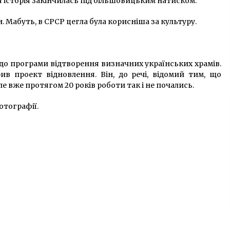
тня історія закінчилась під більшовицьким натиском.
и. Мабуть, в СРСР цегла була корисніша за культуру.
 до програми відтворення визначних українських храмів.
в проект відновлення. Він, до речі, відомий тим, що
Але вже протягом 20 років роботи так і не почались.
отографії.