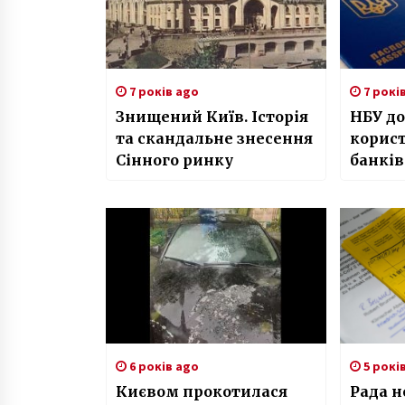
7 років ago
7 рокі
Знищений Київ. Історія
НБУ д
та скандальне знесення
корис
Сінного ринку
банкі
послу
закор
6 років ago
5 рокі
Києвом прокотилася
Рада н