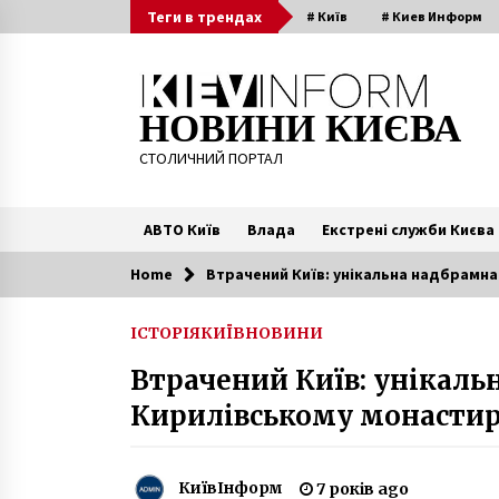
Skip
Теги в трендах
# Київ
# Киев Информ
to
content
НОВИНИ КИЄВА
СТОЛИЧНИЙ ПОРТАЛ
АВТО Київ
Влада
Екстрені служби Києва
Home
Втрачений Київ: унікальна надбрамна
Читають зараз
ІСТОРІЯ
КИЇВ
НОВИНИ
До Києва прилетіли евакуйовані 
Втрачений Київ: унікаль
Іспанії українці
6 років ago
Кирилівському монастир
Путін боїться замаху та
перевороту, заходи з його безпе
КиївІнформ
7 років ago
посилені, між російськими