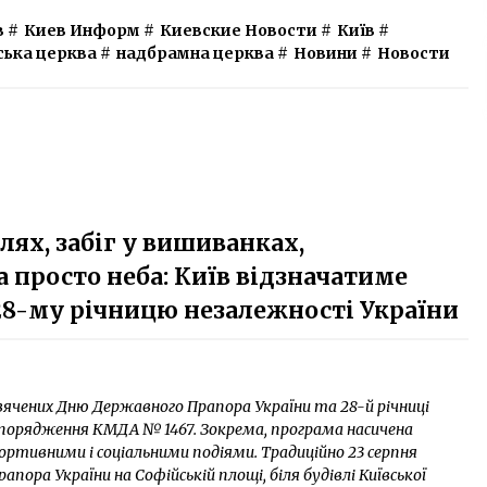
в
#
Киев Информ
#
Киевские Новости
#
Київ
#
ська церква
#
надбрамна церква
#
Новини
#
Новости
ях, забіг у вишиванках,
 просто неба: Київ відзначатиме
28-му річницю незалежності України
вячених Дню Державного Прапора України та 28-й річниці
озпорядження КМДА № 1467. Зокрема, програма насичена
ртивними і соціальними подіями. Традиційно 23 серпня
ора України на Софійській площі, біля будівлі Київської