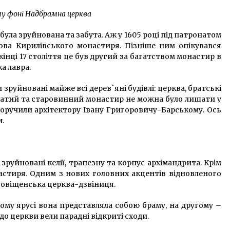
у фоні Надбрамна церква
 була зруйнована та забута. Аж у 1605 році під патронатом
ова Кирилівського монастиря. Пізніше ним опікувався
інці 17 століття це був другий за багатством монастир в
а лавра.
зруйновані майже всі дерев`яні будівлі: церква, братські
багатий та старовинний монастир не можна було лишати у
доручили архітектору Івану Григоровичу-Барському. Ось
и.
 зруйновані келії, трапезну та корпус архімандрита. Крім
настиря. Одним з нових головних акцентів відновленого
говіщенська церква-дзвіниця.
шому ярусі вона представляла собою браму, на другому –
до церкви вели парадні відкриті сходи.