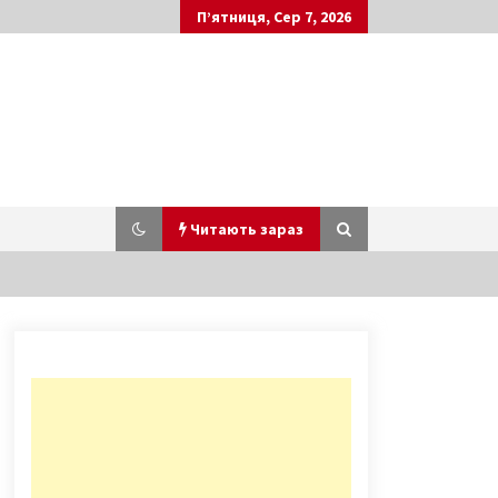
П’ятниця, Сер 7, 2026
Читають зараз
У Києві перестануть ходити
маршрутки, – Кличко
5 років ago
Пожежа, бомби та вбивство
Столипіна: найповніша історія
Київського оперного театру