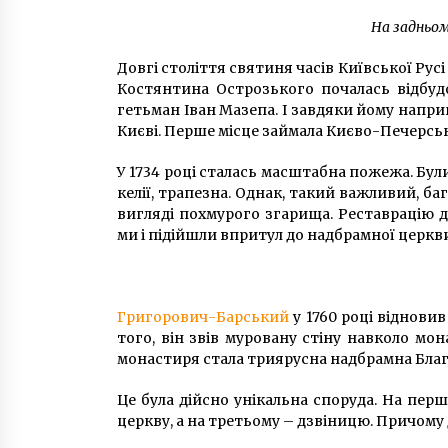
На задньом
Довгі століття святиня часів Київської Русі
Костянтина Острозького почалась відбуд
гетьман Іван Мазепа. І завдяки йому наприк
Києві. Перше місце займала Києво-Печерськ
У 1734 році сталась масштабна пожежа. Були 
келії, трапезна. Однак, такий важливий, 
вигляді похмурого згарища. Реставрацію 
ми і підійшли впритул до надбрамної церкв
Григорович-Барський
у 1760 році відновив
того, він звів муровану стіну навколо мо
монастиря стала триярусна надбрамна Бла
Це була дійсно унікальна споруда. На пер
церкву, а на третьому – дзвіницю. Причому 