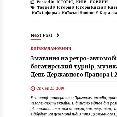
Posted in
ІСТОРІЯ
,
КИЇВ
,
НОВИНИ
Tagged #
Історія
#
Історія Києва
#
Кие
Київ Інформ
#
Київські Новини
#
Кирилів
Next Post
КИЇВ
КМДА
НОВИНИ
Змагання на ретро-автомобіл
богатирський турнір, музика
День Державного Прапора і 
Ср Сер 21 , 2019
У столиці затверджено Програму заходів, прис
незалежності України. Підписано відповідне р
різноплановими пам’ятними, мистецькими, спо
відбудуться церемонії підняття Державного Прап