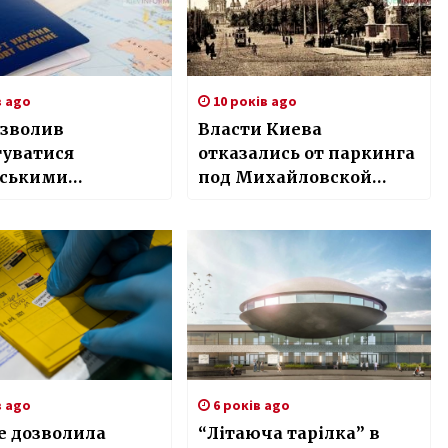
в ago
10 років ago
озволив
Власти Киева
туватися
отказались от паркинга
вськими
под Михайловской
гами по
площадью
донному паспорту
в ago
6 років ago
е дозволила
“Літаюча тарілка” в