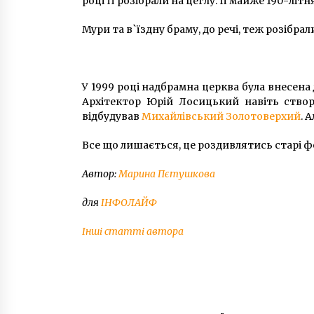
році її розібрали на цеглу. Її майже 190-лі
Мури та в`їздну браму, до речі, теж розібрал
У 1999 році надбрамна церква була внесена
Архітектор Юрій Лосицький навіть створи
відбудував
Михайлівський Золотоверхий
. 
Все що лишається, це роздивлятись старі ф
Автор:
Марина Пєтушкова
для
ІНФОЛАЙФ
Інші статті автора