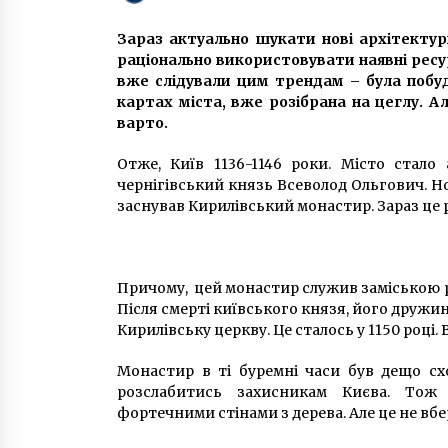
силовиками наростає конфлікт
3 місяці ago
Зараз актуально шукати нові архітектур
Сторічні пригоди Будинку
раціонально використовувати наявні ресур
вчителя
вже слідували цим трендам – була побуд
8 років ago
картах міста, вже розібрана на цеглу. А
варто.
Кияни ловили рибу прямо в
Отже, Київ 1136-1146 роки. Місто стало
будинках: Повінь у Києві в 1931
чернігівський князь Всеволод Ольгович. Но
році
заснував Кирилівський монастир. Зараз це
2 роки ago
Причому, цей монастир служив заміською 
Після смерті київського князя, його дружи
Кирилівську церкву. Це сталось у 1150 році. Во
Монастир в ті буремні часи був дещо с
розслабитись захисникам Києва. Тож 
фортечними стінами з дерева. Але це не вбер