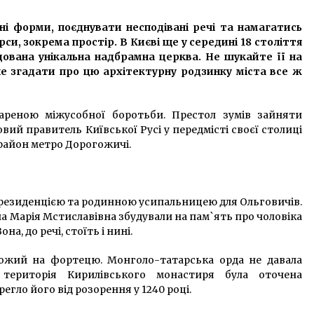
9 років ago
ні форми, поєднувати несподівані речі та намагатись
Важливість регулярного
си, зокрема простір. В Києві ще у середині 18 століття
обслуговування DSG, маховик та
ована унікальна надбрамна церква. Не шукайте її на
підшипники
ле згадати про цю архітектурну родзинку міста все ж
1 місяць ago
Колишній співробітник Офісу
 ареною міжусобної боротьби. Престол зумів зайняти
президента України розповів як
вий правитель Київської Русі у передмісті своєї столиці
присвоювались кошти, виділені на
будівництво доріг
 район метро Дорогожичі.
6 років ago
резиденцією та родинною усипальницею для Ольговичів.
на Марія Мстиславівна збудували на пам`ять про чоловіка
на, до речі, стоїть і нині.
хожий на фортецю. Монголо-татарська орда не давала
територія Кирилівського монастиря була оточена
егло його від розорення у 1240 році.