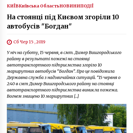
кидали каміння в інспекторів КМДА
КИЇВ
Київська Область
НОВИНИ
ПОДІЇ
5 років ago
На стоянці під Києвом згоріли 10
автобусів "Богдан"
Сб Чер 15 , 2019
У ніч на суботу, 15 червня, в смт. Димер Вишгородського
району в результаті пожежі на стоянці
автотранспортного підприємства згоріло 10
маршрутних автобусів “Богдан”. Про це повідомила
Державна служба з надзвичайних ситуацій. “15 червня о
2:40 в смт Димер Вишгородського району на стоянці
автотранспортного підприємства виникла пожежа.
Вогнем знищено 10 маршрутних […]