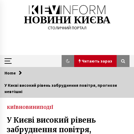
Skip
to
content
НОВИНИ КИЄВА
СТОЛИЧНИЙ ПОРТАЛ
Читають зараз
Home
Читають зараз
У Києві високий рівень забруднення повітря, прогнози
невтішні
Розпочав роботу маркетплейс зброї для ЗСУ
– DOT-Chain Defence
1 рік ago
КИЇВ
НОВИНИ
ПОДІЇ
У Києві високий рівень
В Киеве рассказали о ситуации с
заболеваемостью гриппом и ОРВИ
забруднення повітря,
8 років ago