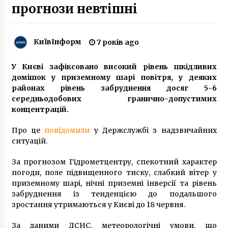
прогнози невтішні
Українці та білоруси прийшли під посольство
привітати Лукашенка з Днем народження
КиївІнформ
7 років ago
(ФОТО)
6 років ago
У Києві зафіксовано високий рівень шкідливих
Жовтий рівень небезпеки. Рятувальники
домішок у приземному шарі повітря, у деяких
попередили про сильні дощі у Києві
районах рівень забруднення досяг 5-6
6 років ago
середньодобових гранично-допустимих
концентрацій.
У тілі 10 куль: поблизу Києва невідомі
познущалися з бездомного собаки
Про це
повідомили
у Держслужбі з надзвичайних
6 років ago
ситуацій.
За прогнозом Гідрометцентру, спекотний характер
У Києві затримали стрільця, який відкрив
погоди, поле підвищенного тиску, слабкий вітер у
вогонь з пістолета по школі
приземному шарі, нічні приземні інверсії та рівень
8 років ago
забруднення із тенденцією до подальшого
зростання утримаються у Києві до 18 червня.
Цьогоріч на «Книжковому Арсеналі» вперше
з’явиться «Ветеранський намет»
За даними ДСНС, метеорологічні умови, що