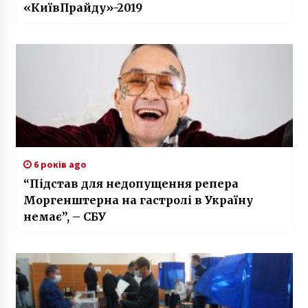
«КиївПрайду»-2019
6 років ago
“Підстав для недопущення репера
Моргенштерна на гастролі в Україну
немає”, – СБУ