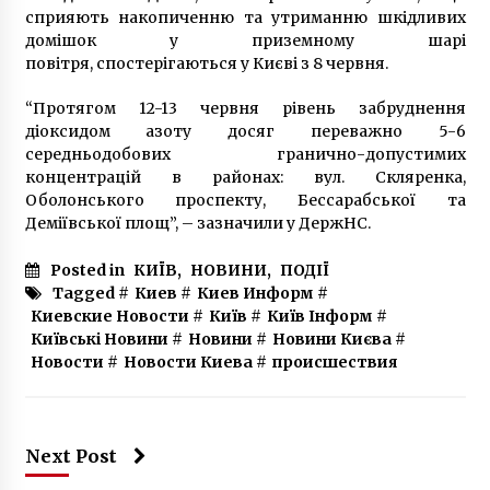
7 років ago
сприяють накопиченню та утриманню шкідливих
домішок у приземному шарі
повітря, спостерігаються у Києві з 8 червня.
В Києві оголошено в розшук 5 дітей
7 років ago
“Протягом 12-13 червня рівень забруднення
діоксидом азоту досяг переважно 5-6
середньодобових гранично-допустимих
В Києві на Борщагівці вбили чоловіка – 14
концентрацій в районах: вул. Скляренка,
ножових поранень
Оболонського проспекту, Бессарабської та
7 років ago
Деміївської площ”, – зазначили у ДержНС.
На заводі в Києві – вибух, є постраждалі
Posted in
КИЇВ
,
НОВИНИ
,
ПОДІЇ
6 років ago
Tagged #
Киев
#
Киев Информ
#
Киевские Новости
#
Київ
#
Київ Інформ
#
Київські Новини
#
Новини
#
Новини Києва
#
Новости
#
Новости Киева
#
происшествия
Учасникам АТО виділили 35 квартир у Києві
7 років ago
Next Post
“Охоронний список Кличка” не допоміг
садибі Маліна на Тургенівській. Охоронці