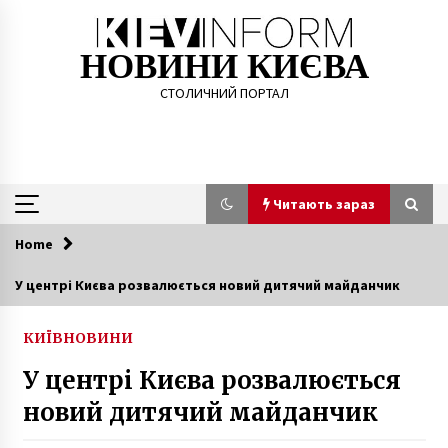
Skip
to
content
НОВИНИ КИЄВА
СТОЛИЧНИЙ ПОРТАЛ
Читають зараз
Home
Читають зараз
У центрі Києва розвалюється новий дитячий майданчик
США підтвердило намір провести першу
поставку зрідженого природного газу до
КИЇВ
НОВИНИ
України
6 місяців ago
У центрі Києва розвалюється
новий дитячий майданчик
Революція на граніті. Як відбувався перший
Майдан у Києві