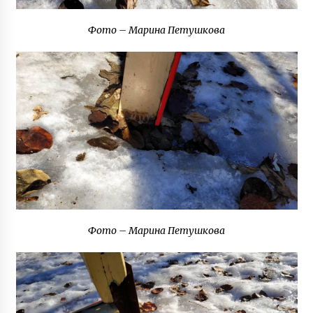
8 років ago
Фото – Марина Петушкова
Київська міська електричка змінить маршрут
7 років ago
У Києві в ніч на 14 січня зміниться рух
нічного тролейбуса
8 років ago
В одному з київських дворів Швидка
півгодини не могла виїхати до лікарні через
запаркований двір
5 років ago
Фото – Марина Петушкова
Два дні у Києві можливі обмеження
дорожнього руху через візит шведського
прем’єра
7 років ago
Під Києвом горять торфовища