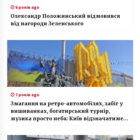
6 років ago
Олександр Положинський відмовився
від нагороди Зеленського
7 років ago
Змагання на ретро-автомобілях, забіг у
вишиванках, богатирський турнір,
музика просто неба: Київ відзначатиме
День Державного Прапора і 28-му
річницю незалежності України