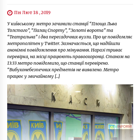
Пн Лют 18 , 2019
У київському метро зачинили станції “Площа Льва
Толстого”, “Палац Спорту”, “Золоті ворота” та
“Театральна” і два пересадочних вузли. Про це повідомляє
метрополітен у Twitter. Зазначається, що надійшли
анонімні повідомлення про мінування. Наразі триває
перевірка, на місці працюють правоохоронці. Станом на
13:33 метро повідомило, що станції перевірено.
“Вибухонебезпечних предметів не виявлено. Метро
працює у звичайному […]