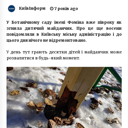
6 років ago
КиївІнформ
7 років ago
Троє підлітків розпивали горілку в школі та
знепритомніли
У Ботанічному саду імені Фоміна вже півроку як
6 років ago
згнила дитячий майданчик. Про це ще восени
повідомляли в Київську міську адміністрацію і до
цього дня нічого не відремонтовано.
Верховний суд скасував рішення Київради
про заборону продавати алкоголь вночі
У день тут грають десятки дітей і майданчик може
7 років ago
розвалитися в будь-який момент.
Під Києвом перекинулася фура з пивом
7 років ago
Суд заарештував на два місяці підозрюваних
у вбивстві ювеліра
7 років ago
В Киеве из-за технических причин временно
отменили 4 рейса городской электрички