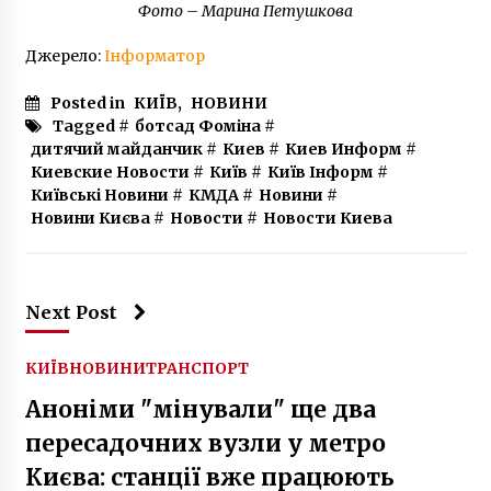
Фото – Марина Петушкова
Джерело:
Інформатор
Posted in
КИЇВ
,
НОВИНИ
Tagged #
ботсад Фоміна
#
дитячий майданчик
#
Киев
#
Киев Информ
#
Киевские Новости
#
Київ
#
Київ Інформ
#
Київські Новини
#
КМДА
#
Новини
#
Новини Києва
#
Новости
#
Новости Киева
Next Post
КИЇВ
НОВИНИ
ТРАНСПОРТ
Аноніми "мінували" ще два
пересадочних вузли у метро
Києва: станції вже працюють