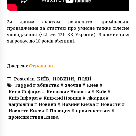
За даним фактом розпочато кримінальне
провадження за статтею про умисне тяжке тілесне
ушкодження (ч.2 ст. 121 КК України). Зловмиснику
загрожує до 10 років в’язниці.
Джерело:
Страна.ua
Posted in
КИЇВ
,
НОВИНИ
,
ПОДІЇ
Tagged #
вбивство
#
злочин
#
Киев
#
Киев Информ
#
Киевские Новости
#
Київ
#
Київ Інформ
#
Київські Новини
#
лікарня
#
нацполіція
#
Новини
#
Новини Києва
#
Новости
#
Новости Киева
#
Полиция
#
происшествия
#
происшествия Киева