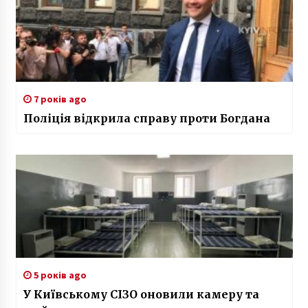
7 років ago
Поліція відкрила справу проти Богдана
5 років ago
У Київському СІЗО оновили камеру та