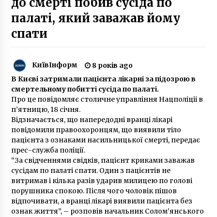
до смерті побив сусіда по
5 років ago
палаті, який заважав йому
На столичній Борщагівці спаклюжили
спати
дитячий майданчик
7 років ago
КиївІнформ
8 років ago
Поліцейські затримали іноземця, який вбив
В Києві затримали пацієнта лікарні за підозрою в
киянина на Майдані Незалежності
смертельному побитті сусіда по палаті.
6 років ago
Про це повідомляє столичне управління Нацполіціі в
п’ятницю, 18 січня.
Забудовник програв суд щодо продовження
Відзначається, що напередодні вранці лікарі
будівництва в Протасовому яру
повідомили правоохоронцям, що виявили тіло
6 років ago
пацієнта з ознаками насильницької смерті, передає
прес-служба поліції.
“За свідченнями свідків, пацієнт криками заважав
Цифрову систему для обліку
військовослужбовців “Імпульс” розгорнуть у
сусідам по палаті спати. Один з пацієнтів не
ДШВ
витримав і кілька разів ударив милицею по голові
10 місяців ago
порушника спокою. Після чого чоловік пішов
відпочивати, а вранці лікарі виявили пацієнта без
Караїмська кенасса – єдина будівля в Києві в
ознак життя”, – розповів начальник Солом’янського
мавританському стилі