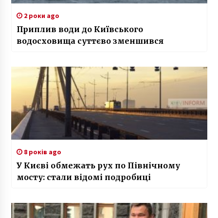
2 роки ago
Приплив води до Київського
водосховища суттєво зменшився
8 років ago
У Києві обмежать рух по Північному
мосту: стали відомі подробиці