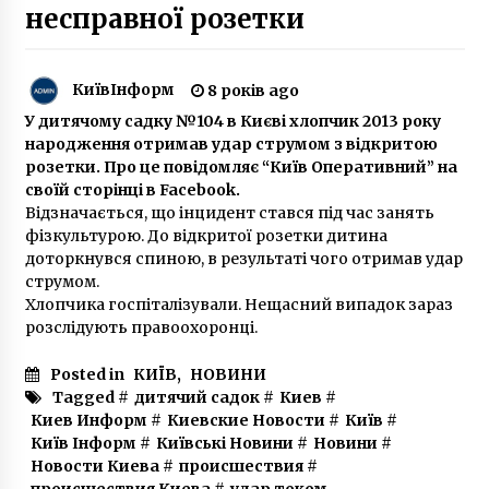
несправної розетки
У Сирецькому парку взимку працюватиме
дитяча залізниця
КиївІнформ
8 років ago
7 років ago
У дитячому садку №104 в Києві хлопчик 2013 року
народження отримав удар струмом з відкритою
Чи можна повторно використовувати
розетки. Про це повідомляє “Київ Оперативний” на
медичну маску?
своїй сторінці в Facebook.
6 років ago
Відзначається, що інцидент стався під час занять
фізкультурою. До відкритої розетки дитина
Криптовалюта – это весомая часть мировой
доторкнувся спиною, в результаті чого отримав удар
экономики
струмом.
4 роки ago
Хлопчика госпіталізували. Нещасний випадок зараз
розслідують правоохоронці.
Під Радою палили димові шашки та фаэри
(ФОТО,ВІДЕО)
Posted in
КИЇВ
,
НОВИНИ
9 років ago
Tagged #
дитячий садок
#
Киев
#
Киев Информ
#
Киевские Новости
#
Київ
#
Київ Інформ
#
Київські Новини
#
Новини
#
Топ-5 сучасних моделей кондиціонерів
Новости Киева
#
происшествия
#
2 роки ago
происшествия Киева
#
удар током