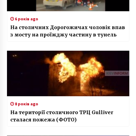
6 років ago
На столичних Дорогожичах чоловік впав
з мосту на проїжджу частину в тунель
8 років ago
На території столичного ТРЦ Gulliver
сталася пожежа (ФОТО)