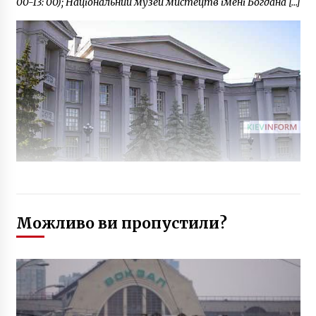
тренди: онлайн-казино Космолот
00-13: 00); Національний музей мистецтв імені Богдана […]
3 роки ago
Можливо ви пропустили?