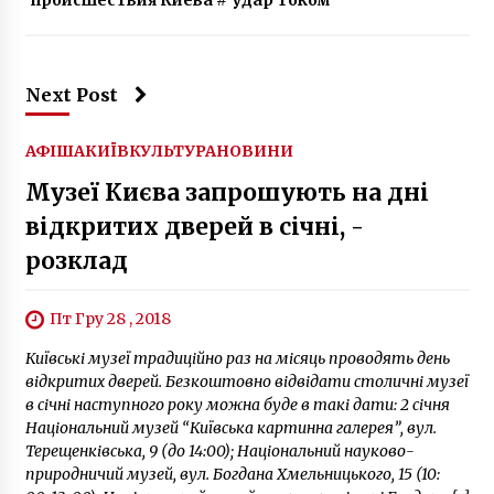
В Олександрівській лікарні первинним
тестуванням виявлено шість випадків
Next Post
COVID-19 штаму «Дельта»
5 років ago
АФІША
КИЇВ
КУЛЬТУРА
НОВИНИ
До кінця року для столичних школярів
Музеї Києва запрошують на дні
випустять учнівські квитки на 36 мільйонів
гривень
відкритих дверей в січні, -
6 років ago
розклад
«Динамо» зазнало нищівної поразки від
«Челсі» та вилетіло з Ліги Європи
7 років ago
Пт Гру 28 , 2018
Київські музеї традиційно раз на місяць проводять день
Міністр культури назвав знесення
відкритих дверей. Безкоштовно відвідати столичні музеї
історичного будинку купця Уткіна
в січні наступного року можна буде в такі дати: 2 січня
варварством
Національний музей “Київська картинна галерея”, вул.
5 років ago
Терещенківська, 9 (до 14:00); Національний науково-
природничий музей, вул. Богдана Хмельницького, 15 (10:
Локальний гемблінг запроваджує світові