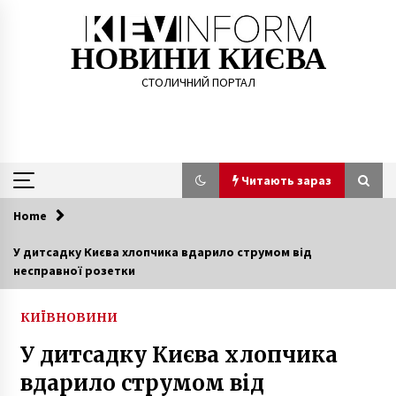
Skip
to
content
НОВИНИ КИЄВА
СТОЛИЧНИЙ ПОРТАЛ
Читають зараз
Home
Читають зараз
У дитсадку Києва хлопчика вдарило струмом від
несправної розетки
Що робити, якщо у вас сезонна алергія?
4 роки ago
КИЇВ
НОВИНИ
У дитсадку Києва хлопчика
Заважала спати: у Василькові п’яний батько
побив семимісячну дівчинку
вдарило струмом від
6 років ago