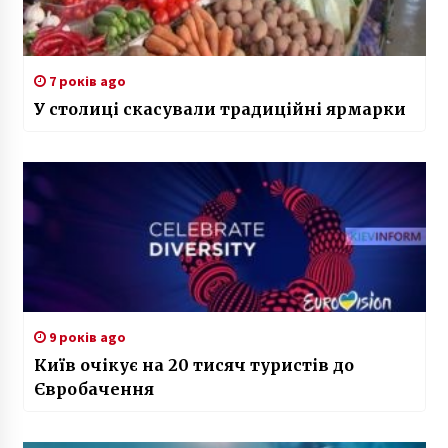
7 років ago
У столиці скасували традиційні ярмарки
9 років ago
Київ очікує на 20 тисяч туристів до
Євробачення