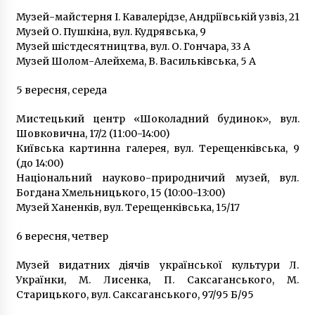
п’ятирічна дитина
Музей-майстерня І. Кавалерідзе, Андріївській узвіз, 21
5 років ago
Музей О. Пушкіна, вул. Кудрявська, 9
Музей шістдесятництва, вул. О. Гончара, 33 А
Михайло Врубель – божевільний геній, що
Музей Шолом-Алейхема, В. Васильківська, 5 А
намалював Богоматір з лицем коханої жінки
8 років ago
5 вересня, середа
Мистецький центр «Шоколадний будинок», вул.
Україна підписала з NASA угоду про
дослідження Місяця та Марсу
Шовковична, 17/2 (11:00-14:00)
6 років ago
Київська картинна галерея, вул. Терещенківська, 9
(до 14:00)
Національний науково-природничий музей, вул.
Від Омельченко до Кличка. Хто з мерів завдав
Богдана Хмельницького, 15 (10:00-13:00)
найбільшої шкоди Києву своїми рішеннями
(інфографіка)
Музей Ханенків, вул. Терещенківська, 15/17
5 років ago
6 вересня, четвер
На півночі України ще більше мінують кордон
Музей видатних діячів української культури Л.
3 роки ago
Українки, М. Лисенка, П. Саксаганського, М.
Старицького, вул. Саксаганського, 97/95 Б/95
Контрактову площу у Києві перекрили до 9