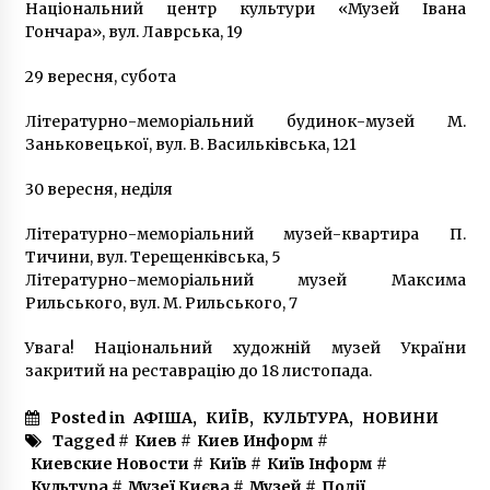
Національний центр культури «Музей Івана
Гончара», вул. Лаврська, 19
29 вересня, субота
Літературно-меморіальний будинок-музей М.
Заньковецької, вул. В. Васильківська, 121
30 вересня, неділя
Літературно-меморіальний музей-квартира П.
Тичини, вул. Терещенківська, 5
Літературно-меморіальний музей Максима
Рильського, вул. М. Рильського, 7
Увага! Національний художній музей України
закритий на реставрацію до 18 листопада.
Posted in
АФІША
,
КИЇВ
,
КУЛЬТУРА
,
НОВИНИ
Tagged #
Киев
#
Киев Информ
#
Киевские Новости
#
Київ
#
Київ Інформ
#
Культура
#
Музеї Києва
#
Музей
#
Події