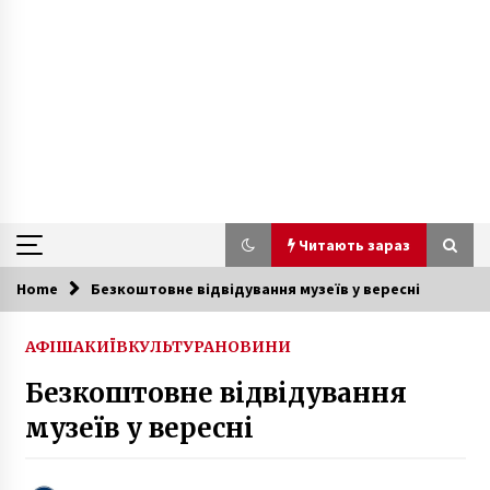
Читають зараз
Home
Безкоштовне відвідування музеїв у вересні
Читають зараз
АФІША
КИЇВ
КУЛЬТУРА
НОВИНИ
Що робити, якщо ви побачили
Безкоштовне відвідування
вибухонебезпечний предмет?
4 роки ago
музеїв у вересні
Ливень затопил несколько улиц Киева
(Фото, Видео)