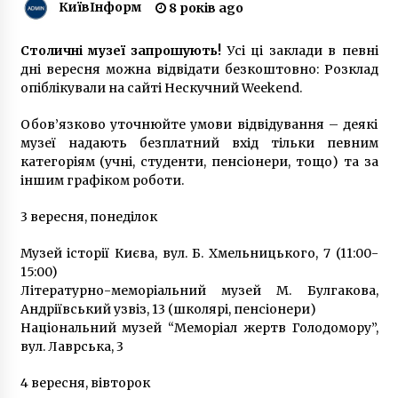
КиївІнформ
8 років ago
10 років ago
Столичні музеї запрошують!
Усі ці заклади в певні
У Києві відбувається марш до дня захисника
дні вересня можна відвідати безкоштовно: Розклад
України (ФОТОРЕПОРТАЖ)
опіблікували на сайті Нескучний Weekend.
6 років ago
Обов’язково уточнюйте умови відвідування – деякі
музеї надають безплатний вхід тільки певним
Суд разрешил уничтожить озеро на
столичных Позняках
категоріям (учні, студенти, пенсіонери, тощо) та за
10 років ago
іншим графіком роботи.
3 вересня, понеділок
У Києві немає води на кількох вулицях
8 років ago
Музей історії Києва, вул. Б. Хмельницького, 7 (11:00-
15:00)
Літературно-меморіальний музей М. Булгакова,
В Вишневом нашли крупное производство
Андріївський узвіз, 13 (школярі, пенсіонери)
“паленого” алкоголя элитных марок
Національний музей “Меморіал жертв Голодомору”,
10 років ago
вул. Лаврська, 3
4 вересня, вівторок
В Білій Церкві під час пожежі загинула